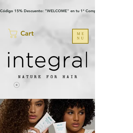
Verification: 97a30386b8a1fa77
G-YHZRM6P8WP
Código 15% Descuento: "WELCOME" en tu 1ª Compra
Cart
ME
NU