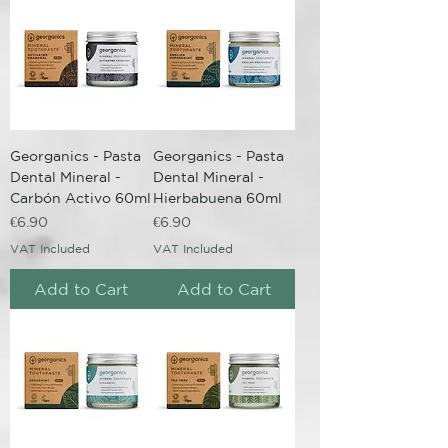
Georganics - Pasta
Georganics - Pasta
Dental Mineral -
Dental Mineral -
Carbón Activo 60ml
Hierbabuena 60ml
Price
Price
€6.90
€6.90
VAT Included
VAT Included
Add to Cart
Add to Cart