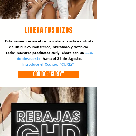
LIBERA TUS RIZOS
Este verano redescubre tu melena rizada y disfruta
de un nuevo look fresco, hidratado y definido.
Todos nuestros productos curly, ahora con un
35%
de descuento
, hasta el 31 de Agosto.
Introduce el Código: "CURLY"
CÓDIGO: "CURLY"