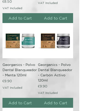
Price
€8.50
VAT Included
VAT Included
Add to Cart
Add to Cart
Georganics - Polvo
Georganics - Polvo
Dental Blanqueador
Dental Blanqueador
- Menta 120ml
- Carbón Activo
120ml
Price
€9.90
Price
€9.90
VAT Included
VAT Included
Add to Cart
Add to Cart