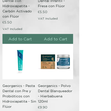
Dental con
Dental Infantil -
Hidroxiapatita -
Fresa con Flúor
Carbón Activado
Price
€5.50
con Flúor
VAT Included
Price
€5.50
VAT Included
Add to Cart
Add to Cart
Georganics - Pasta
Georganics - Polvo
Dental con Pre y
Dental Blanqueador
Probióticos con
- Hierbabuena
Hidroxiapatita - Sin
120ml
Flúor
Price
€9.90