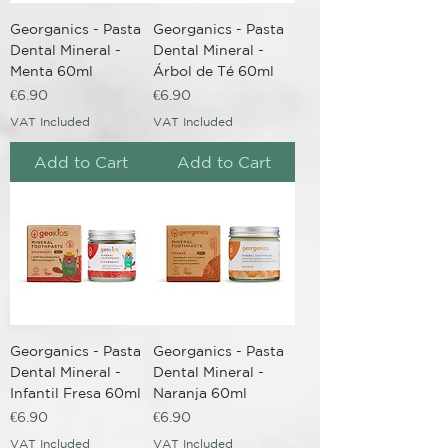
Georganics - Pasta
Georganics - Pasta
Dental Mineral -
Dental Mineral -
Menta 60ml
Árbol de Té 60ml
Price
Price
€6.90
€6.90
VAT Included
VAT Included
Add to Cart
Add to Cart
Georganics - Pasta
Georganics - Pasta
Dental Mineral -
Dental Mineral -
Infantil Fresa 60ml
Naranja 60ml
Price
Price
€6.90
€6.90
VAT Included
VAT Included