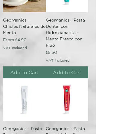
Georganics -
Georganics - Pasta
Chicles Naturales de
Dental con
Menta
Hidroxiapatita -
Menta Fresca con
Sale Price
From
€4.90
Flúo
VAT Included
Price
€5.50
VAT Included
Add to Cart
Add to Cart
Georganics - Pasta
Georganics - Pasta