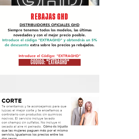
REBAJAS GHD
DISTRIBUIDORES OFICIALES
GHD
Siempre tenemos todos los modelos, las últimas
novedades y con el mejor precio posible.
Introduce el código "EXTRAGHD" y obtendrás un 5%
de descuento
extra sobre los precios ya rebajados.
Introduce el Código: "EXTRAGHD"
CÓDIGO: "EXTRAGHD"
CORTE
Te orientamos y te aconsejamos para que
luzcas el mejor corte y te enseñamos a
controlarlo con productos sin químicos
nocivos. El servicio incluye lavado
con
champú
sin sulfatos. No incluye ni
secado al aire ni peinado.
​
Cómo és injusto
que las mujeres paguen más por el mismo
servicio, igualamos los precios entre los
dos sexos.