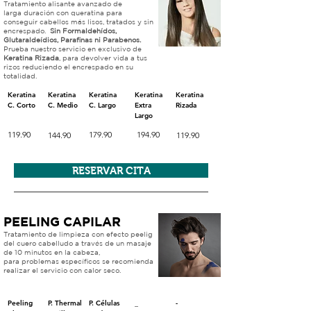
Tratamiento alisante avanzado de
larga
duración con queratina para
conseguir cabellos más lisos, tratados y sin
encrespado.
Sin Formaldehídos,
Glutaraldeídios, Parafinas ni Parabenos.
Prueba nuestro servicio en exclusivo de
Keratina Rizada
, para devolver vida a tus
rizos reduciendo el encrespado en su
totalidad.
Keratina
Keratina
Keratina
Keratina
Keratina
C. Corto
C. Medio
C. Largo
Extra
Rizada
Largo
119.90
179.90
194.90
144.90
119.90
RESERVAR CITA
PEELING CAPILAR
Tratamiento de limpieza con efecto peelig
del cuero cabelludo a través de un
masaje
de 10 minutos en la cabeza,
para problemas específicos se recomienda
realizar el servicio con calor seco.
Peeling
P. Thermal
P. Células
_
-