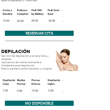
Base oxigenante y Vitaminas.
Cortar y
Pedicura
Pedi SPA
Pedi Semi
-
Esmaltar
Completa
by Bakkary
Evo2
12.50
29.90
35.00
25.00
-
RESERVAR CITA
DEPILACIÓN
Servicio de depilación a la cera
tibia y
caliente.
Aplicación de crema calmante e
hidratante post-depilación.
Precio paritario entre hombres y mujeres.
Depilación
Medias
Piernas
Depilación
-
Cejas
Peirnas
Enteras
Ingles
7.90
19.50
5.90
9.90
-
NO DISPONIBLE