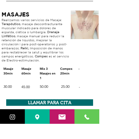
MASAJES
Realizamos varios servicios de Masaje:
Terapéutico
, masaje descontracturante
muscular indicado para dolores de
espalda, ciática o
lumbalgia.
Drenaje
Linfático
, masaje manual para reducir la
retención de líquidos, mejorar la
circulación i para post-operatorios y post-
embarazos.
Reiki,
Imposición de manos
para restablecer la salut y equilibrar los
campos energéticos.
Compex
es el servicio
de Electro-estimulación.
Masaje
Masaje
Mix 3
Compex
-
30min
60min
Masajes en
20min
1
30.00
50.00
25.00
45.00
-
LLAMAR PARA CITA
EXTENSIONES
Servicio de aplicación de Extensiones de
Cabello natural Indio Remy 100%. Los