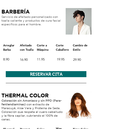
BARBERÍA
Servicio de
afeitado personalizado con
toalla caliente y productos de cura facial
específicos para el hombre.
Arreglar
Afeitado
Corte a
Corte
Cambio de
Barba
con Toalla
Máquina
Caballero
Estilo
8.90
11.95
19.95
16.90
29.90
RESERVAR CITA
THERMAL COLOR
Coloración sin Amoníaco y sin PPD (Para-
fenilendiaminas)
con extracto de
Maracuyá, Aloe Vera y Proteína de Seda.
Coloración que respeta el cuero cabelludo
y la fibra capilar, cubriendo el 100% de
canas.
Way