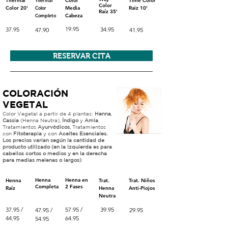
Thermal
Thermal
Color
Time Color
Color
Color 20'
Color
Media
Raiz 10'
Raíz 35'
Completo
Cabeza
19.95
37.95
34.95
47.90
41.95
RESERVAR CITA
COLORACIÓN
VEGETAL
Color Vegetal a partir de 4 plantas:
Henna
,
Cassia
(Henna Neutra),
Índigo
y
Amla
.
Tratamientos
Ayurvédicos
, Tratamientos
con
Fitoterapia
y con
Aceites Esenciales.
Los precios
varían
según
la cantidad de
producto utilizado (en la
izquierda es para
cabellos cortos o medios y en la derecha
para medias melenas o largos)
Henna
Henna en
Henna
Trat.
Trat.
Niños
Completa
2 Fases
Raíz
Henna
Anti-Piojos
Neutra
37.95 /
57.95 /
39.95
47.95 /
29.95
44.95
64.95
54.95