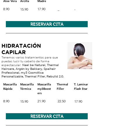
Aloe Vera
Arcilla
Madre
8.90
17.90
_
15.90
-
RESERVAR CITA
HIDRATACIÓN
CAPILAR
Tenemos varios tratamientos para que
puedas lucir tu cabello de forma
espectacular:
Nael be Natural, Thermal
Haircare, Argán by Bakkary, Spaihair
Professional, my3 Cosmética
Personalizable, Thermal Filler, Rebuild 2.0.
Mascarilla
Mascarilla
Mascarilla
Thermal
T. Laminar
Rápida
Térmica
my3Boost
Filler
Flash Star
ers
8.90
21.90
22.50
15.90
17.90
RESERVAR CITA