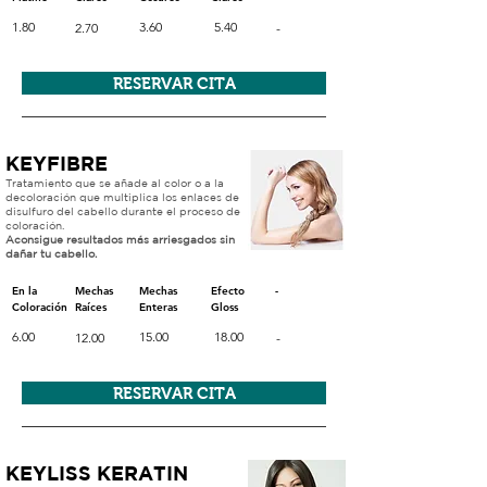
1.80
3.60
5.40
2.70
-
RESERVAR CITA
KEYFIBRE
Tratamiento que se añade al color o a la
decoloración que multiplica los enlaces de
disulfuro del cabello durante el proceso de
coloración.
Aconsigue resultados más arriesgados sin
dañar tu cabello.
En la
Mechas
Mechas
Efecto
-
Coloración
Raíces
Enteras
Gloss
6.00
15.00
18.00
12.00
-
RESERVAR CITA
KEYLISS KERATIN