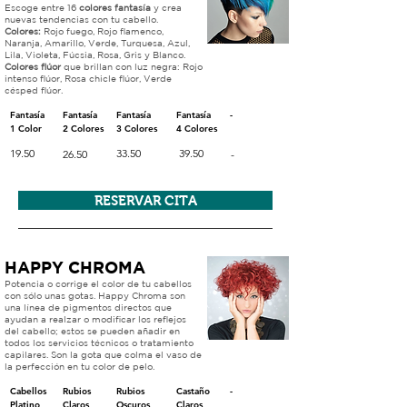
Escoge entre 16
colores fantasía
y crea
nuevas tendencias con tu cabello.
Colores:
Rojo fuego, Rojo flamenco,
Naranja, Amarillo, Verde, Turquesa, Azul,
Lila, Violeta, Fúcsia, Rosa, Gris y Blanco.
Colores flúor
que brillan con luz negra: Rojo
intenso flúor, Rosa chicle flúor, Verde
césped flúor.
Fantasía
Fantasía
Fantasía
Fantasía
-
1 Color
2 Colores
3 Colores
4 Colores
19.50
33.50
39.50
26.50
-
RESERVAR CITA
HAPPY CHROMA
Potencia o corrige el color de tu cabellos
con sólo unas gotas. Happy Chroma son
una línea de pigmentos directos que
ayudan a realzar o modificar los reflejos
del cabello; estos se pueden añadir en
todos los servicios técnicos o tratamiento
capilares. Son la gota que colma el vaso de
la perfección en tu color de pelo.
Cabellos
Rubios
Rubios
Castaño
-
Platino
Claros
Oscuros
Claros