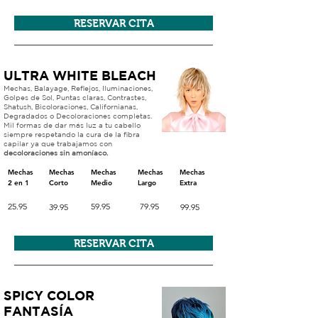
RESERVAR CITA
ULTRA WHITE BLEACH
Mechas, Balayage, Reflejos, Iluminaciones,
Golpes de Sol, Puntas claras, Contrastes,
Shatush, Bicoloraciones, Californianas,
Degradados o Decoloraciones completas.
Mil formas de dar más luz a tu cabello
siempre respetando la cura de la fibra
capilar ya que trabajamos con
decoloraciones
sin
amoníaco.
Mechas
Mechas
Mechas
Mechas
Mechas
2 en
1
Corto
Medio
Largo
Extra
25.95
59.95
79.95
39.95
99.95
RESERVAR CITA
SPICY COLOR
FANTASÍA