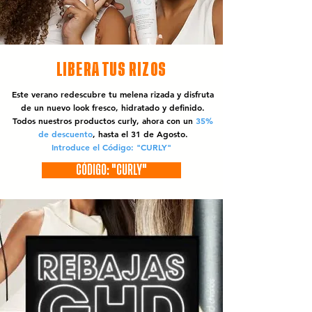
LIBERA TUS RIZOS
Este verano redescubre tu melena rizada y disfruta
de un nuevo look fresco, hidratado y definido.
Todos nuestros productos curly, ahora con un
35%
de descuento
, hasta el 31 de Agosto.
Introduce el Código: "CURLY"
CÓDIGO: "CURLY"