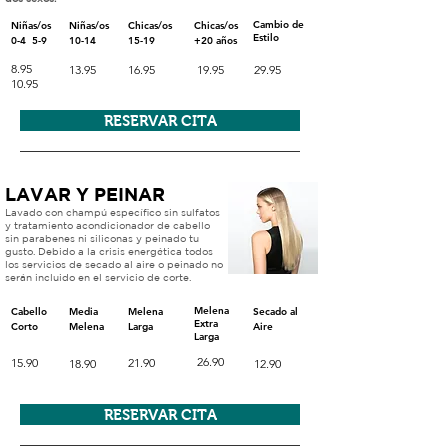
Cambio de
Niñas/os
Niñas/os
Chicas/os
Chicas/os
Estilo
0-4 5-9
10-14
15-19
+20
años
8.95
13.95
16.95
19.95
29.95
10.95
RESERVAR CITA
LAVAR Y PEINAR
Lavado con champú específico sin sulfatos
y tratamiento acondicionador de cabello
sin parabenes ni siliconas y
peinado
tu
gusto. Debido a la crisis
energética
todos
los servicios de secado
al aire o peinado no
serán incluido en el servicio de corte.
Melena
Cabello
Media
Melena
Secado al
Extra
Corto
Melena
Larga
Aire
Larga
26.90
15.90
21.90
18.90
12.90
RESERVAR CITA