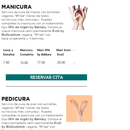
MANICURA
Servicio de cura de manos con esmaltes
veganos "8Free" (libres de todos
los
tóxicos más comunes)
.
Puedes
completar tu
manicura con un tratamiento
tipo
SPA de Argán by Bakkary
. Conoce la
nueva manicura semi-permanente
Evo2 by
BioSculpture
, vegana, "5Free" con
base oxigenante y Vitaminas.
Limar y
Manicura
Mani SPA
Mani Semi
-
Esmaltar
Completa
by Bakkary
Evo2
7.50
17.50
25.00
15.00
-
RESERVAR CITA
PEDICURA
Servicio de cura de pies con esmaltes
veganos "8Free" (libres de todos
los
tóxicos más comunes)
.
Puedes
completar tu
pedicura con un tratamiento
tipo
SPA de Argán by Bakkary
. Conoce el
nuevo esmaltado semi-permanente
Evo2
by BioSculpture
, vegana, "5Free" con