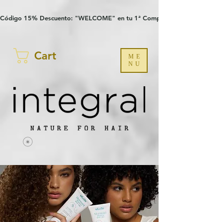
Verification: 97a30386b8a1fa77
G-YHZRM6P8WP
Código 15% Descuento: "WELCOME" en tu 1ª Compra
Cart
ME
NU