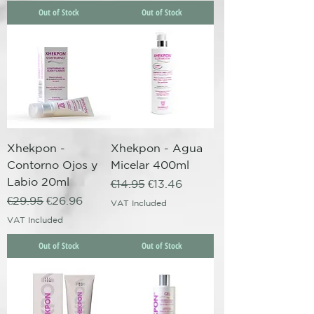
Out of Stock
Out of Stock
Xhekpon -
Xhekpon - Agua
Contorno Ojos y
Micelar 400ml
Labio 20ml
Regular Price
Sale Price
€14.95
€13.46
Regular Price
Sale Price
€29.95
€26.96
VAT Included
VAT Included
Out of Stock
Out of Stock