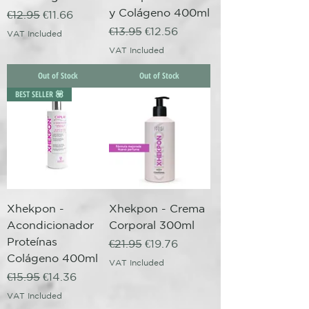
y Colágeno 400ml
Regular Price
Sale Price
€12.95
€11.66
Regular Price
Sale Price
€13.95
€12.56
VAT Included
VAT Included
Out of Stock
Out of Stock
BEST SELLER 💟
Xhekpon -
Xhekpon - Crema
Acondicionador
Corporal 300ml
Proteínas
Regular Price
Sale Price
€21.95
€19.76
Colágeno 400ml
VAT Included
Regular Price
Sale Price
€15.95
€14.36
VAT Included