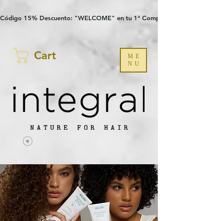
Verification: 97a30386b8a1fa77
G-YHZRM6P8WP
Código 15% Descuento: "WELCOME" en tu 1ª Compra
Cart
ME
NU