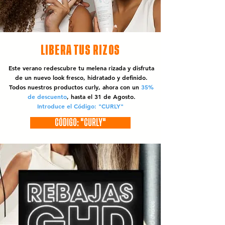
LIBERA TUS RIZOS
Este verano redescubre tu melena rizada y disfruta
de un nuevo look fresco, hidratado y definido.
Todos nuestros productos curly, ahora con un
35%
de descuento
, hasta el 31 de Agosto.
Introduce el Código: "CURLY"
CÓDIGO: "CURLY"