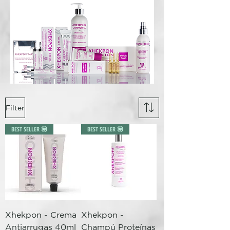
Filter
BEST SELLER 💟
BEST SELLER 💟
Xhekpon - Crema
Xhekpon -
Antiarrugas 40ml
Champú Proteínas