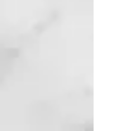
de los niños.
Los clientes opinan
Me ha sorprendido lo bien que
elimina el maquillaje, y creo
que va muy bien para pieles
maduras.
Este producto me va muy bien
en las dos funciones. Rinde
mucho y es muy práctico por el
dosificador.
Lo descubrí por la crema
hidratante de cara y he
quedado sorprendida. Limpia y
humidifica la piel.