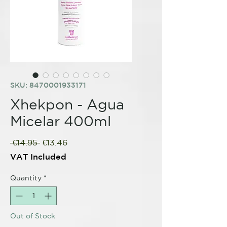
SKU: 8470001933171
Xhekpon - Agua
Micelar 400ml
Regular
Sale
 €14.95 
€13.46
Price
Price
VAT Included
Quantity
*
Out of Stock