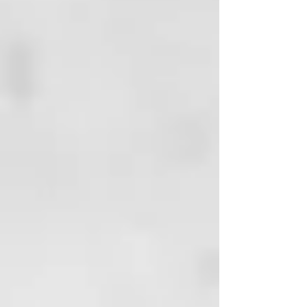
Ojos – Labios – Cuello
Sin perfume
Para pieles normales y
sensibles (Testada en pieles
sensibles)
Testada bajo control
dermatológico y oftalmológico.
MODO DE USO
1 - Humedecer un algodón y
pasarlo delicadamente por rostro,
ojos y cuello, para limpiar o
desmaquillar la piel.
2 - Repetir si fuera necesario.
No es necesario aclarar.
PRECAUCIONES Y
ADVERTENCIAS
Evitar la exposición de la
botella altas temperaturas.
Mantener alejado del alcance