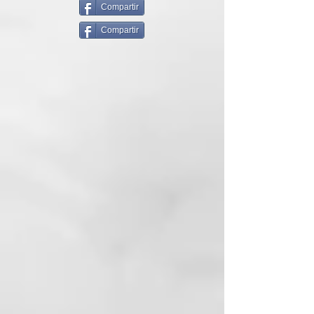
lista de ingredientes actualizada,
Compartir
por favor consultese el envase del
Hidratación y suavidad:
nutre e
Compartir
producto
.
hidrata, sin sensación grasa.
Cuidado para piel
sensible:
fórmula apta para pieles
sensibles.
Presentación
Botella de 400ml con bomba
difusora para algodones.
CARACTERISTICAS
Limpia suavemente tanto la
suciedad de la piel como el
maquillaje, incluso el resistente
al agua. Enriquecida con Aloe
vera, colágeno y agentes
hidratantes, ayuda a nutrir e
hidratar la piel.
Zonas de aplicación: Rostro –