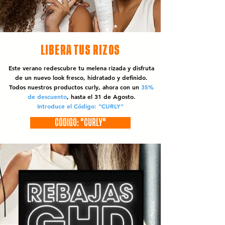
LIBERA TUS RIZOS
Este verano redescubre tu melena rizada y disfruta
de un nuevo look fresco, hidratado y definido.
Todos nuestros productos curly, ahora con un
35%
de descuento
, hasta el 31 de Agosto.
Introduce el Código: "CURLY"
CÓDIGO: "CURLY"