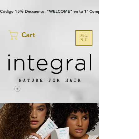
Verification: 97a30386b8a1fa77
G-YHZRM6P8WP
Código 15% Descuento: "WELCOME" en tu 1ª Compra
Cart
ME
NU