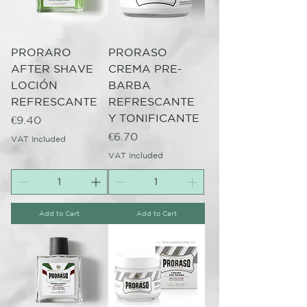
PRORARO
PRORASO
AFTER SHAVE
CREMA PRE-
LOCIÓN
BARBA
REFRESCANTE
REFRESCANTE
Y TONIFICANTE
Price
€9.40
Price
€6.70
VAT Included
VAT Included
Add to Cart
Add to Cart