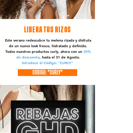
LIBERA TUS RIZOS
Este verano redescubre tu melena rizada y disfruta
de un nuevo look fresco, hidratado y definido.
Todos nuestros productos curly, ahora con un
35%
de descuento
, hasta el 31 de Agosto.
Introduce el Código: "CURLY"
CÓDIGO: "CURLY"