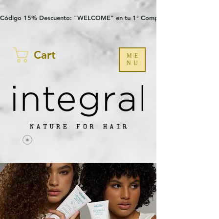
Verification: 97a30386b8a1fa77
G-YHZRM6P8WP
Código 15% Descuento: "WELCOME" en tu 1ª Compra
Cart
ME
NU