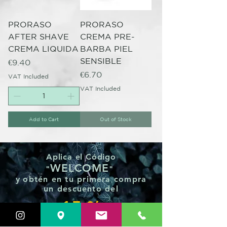
PRORASO
PRORASO
AFTER SHAVE
CREMA PRE-
CREMA LIQUIDA
BARBA PIEL
SENSIBLE
Price
€9.40
Price
€6.70
VAT Included
VAT Included
Add to Cart
Out of Stock
Aplica el Código
WELCOME
"
"
y
obtén en tu primera compra
un
descuento del
15 %
VER PRODUCTOS