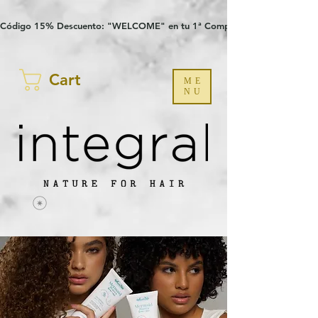
Verification: 97a30386b8a1fa77
G-YHZRM6P8WP
Código 15% Descuento: "WELCOME" en tu 1ª Compra
Cart
ME
NU