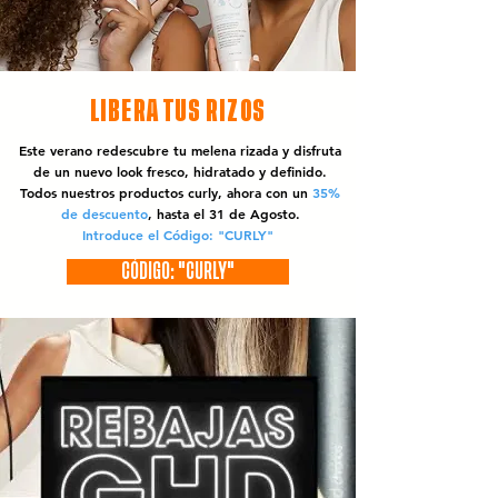
LIBERA TUS RIZOS
Este verano redescubre tu melena rizada y disfruta
de un nuevo look fresco, hidratado y definido.
Todos nuestros productos curly, ahora con un
35%
de descuento
, hasta el 31 de Agosto.
Introduce el Código: "CURLY"
CÓDIGO: "CURLY"