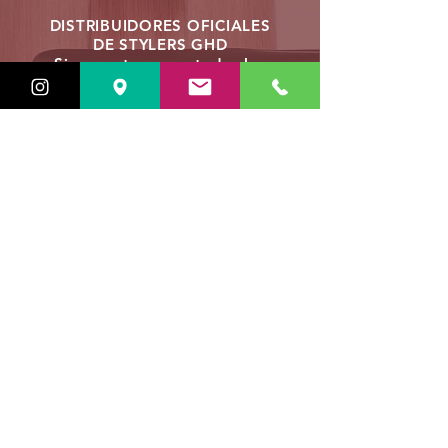
DISTRIBUIDORES OFICIALES
DE STYLERS GHD
Siempre tenemos todos los
modelos, las últimas
novedades y
con el mejor precio posible.
Best Price
VER STYLERS GHD
ENVIOS ESPAÑA
Hasta los 50€ = 6.95€
Hasta los 75€ = 4.95€
Hasta los 100€ = 2.95€
Desde los 100€ = Gratis
GRATIS
VER PRODUCTOS