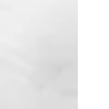
Humedece tu rostro y aplica
Proraso Pre Barba Cream.
Masajear con movimientos
circulares y no enjuagar. Por lo
tanto, proceda normalmente a
afeitarse con jabón o espuma de
afeitar.
SIN PARABENES, SIN SILICONAS,
SIN ACEITES MINERALES
INCI:
AQUA (WATER/EAU),
BUTYLPHENYL
METHYLPROPIONAL, CAMPHOR,
CETEARYL ALCOHOL, *
EUCALYPTOL, EUCALYPTUS
GLOBULUS LEAF OIL,
GLYCERIN,
HYDROXYCITRONELLAL,
LIMONENE, PARFUM