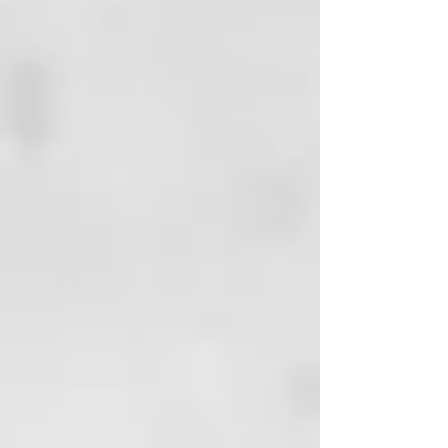
(FRAGRANCE),
PHENOXYETHANOL, POTASSIUM
HYDROXIDE, SODIUM
BENZOATE, STEARIC ACID,
TETRASODIUM GLUTAMATE
DIACETATE .