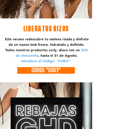
LIBERA TUS RIZOS
Este verano redescubre tu melena rizada y disfruta
de un nuevo look fresco, hidratado y definido.
Todos nuestros productos curly, ahora con un
35%
de descuento
, hasta el 31 de Agosto.
Introduce el Código: "CURLY"
CÓDIGO: "CURLY"