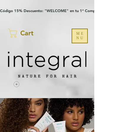
Verification: 97a30386b8a1fa77
G-YHZRM6P8WP
Código 15% Descuento: "WELCOME" en tu 1ª Compra
Cart
ME
NU