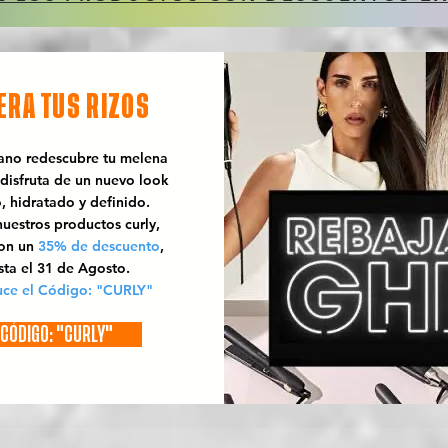
ERA TUS RIZOS
rano redescubre tu melena
 disfruta de un nuevo look
o, hidratado y definido.
uestros productos curly,
con un
35% de descuento
,
sta el 31 de Agosto.
uce el Código: "CURLY"
CÓDIGO: "CURLY"