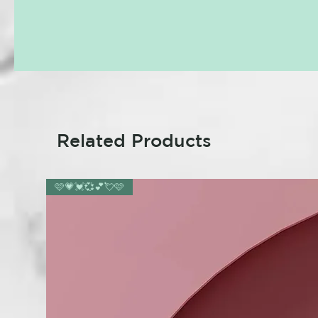
Related Products
🩷💗💓💞💕💘🩷