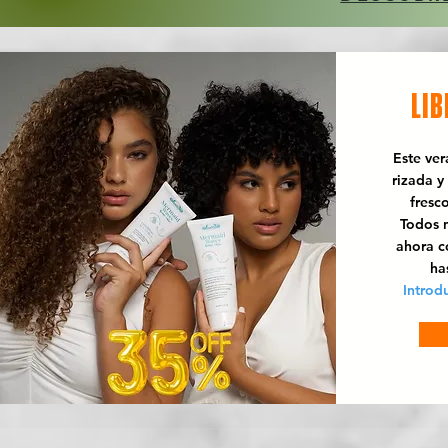
LIB
Este ve
rizada y
fresc
Todos n
ahora 
ha
Introd