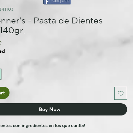
Compartir
241103
onner's - Pasta de Dientes
140gr.
lar
Sale
9
Price
ed
rt
Buy Now
dientes con ingredientes en los que confía!