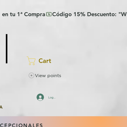
Cart
View points
Log In
A
XCEPCIONALES