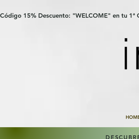
Verification: 97a30386b8a1fa77
G-YHZRM6P8WP
Código 15% Descuento: "WELCOME" en tu 1ª
HOM
DESCUBR