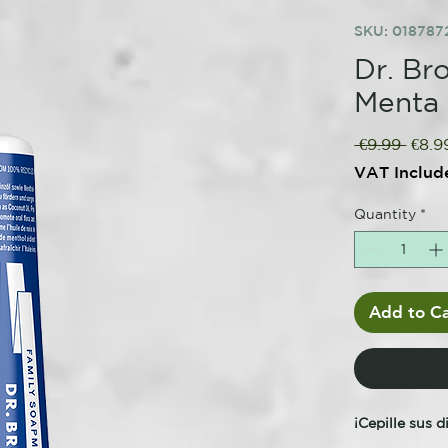
SKU: 018787
Dr. Br
Menta 
Regu
 €9.99 
€8.9
Price
VAT Includ
Quantity
*
Add to Ca
¡Cepille sus 