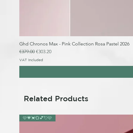
Ghd Chronos Max - Pink Collection Rosa Pastel 2026
Regular Price
Sale Price
€379.00
€303.20
VAT Included
Related Products
🩷💗💓💞💕💘🩷