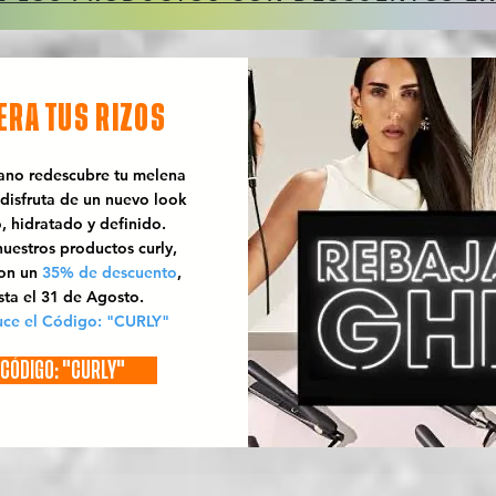
ERA TUS RIZOS
rano redescubre tu melena
 disfruta de un nuevo look
o, hidratado y definido.
uestros productos curly,
con un
35% de descuento
,
sta el 31 de Agosto.
uce el Código: "CURLY"
CÓDIGO: "CURLY"