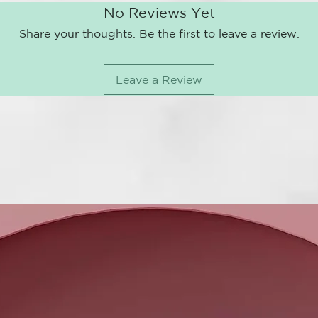
PHENOXYETH
No Reviews Yet
POLYQUATER
POLYQUATER
Share your thoughts. Be the first to leave a review.
TRIDECETH-
DICAPRYLAT
SODIUM HYA
Leave a Review
STEARETH-21
CINNAMYL A