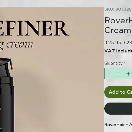
SKU: 80332
RoverH
Cream
Reg
 €25.95 
€23
Pric
VAT Includ
Quantity
*
Add to Ca
RoverHair - 