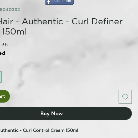
Compartir
86040332
air - Authentic - Curl Definer
 150ml
ular
Sale
.36
e
Price
ed
rt
Buy Now
Authentic - Curl Control Cream 150ml