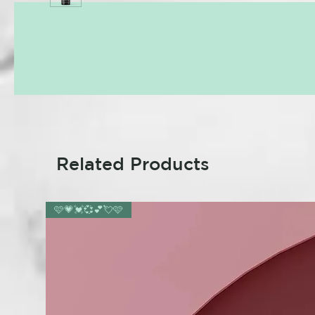
Related Products
🩷💗💓💞💕💘🩷