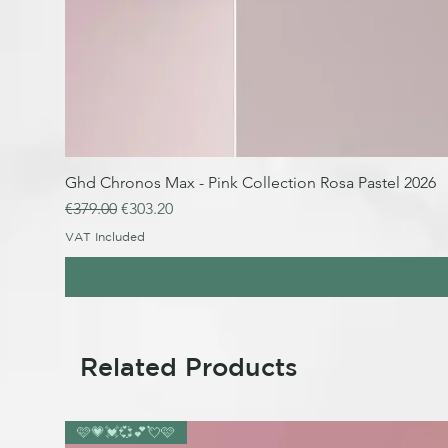
Ghd Chronos Max - Pink Collection Rosa Pastel 2026
Regular Price
Sale Price
€379.00
€303.20
VAT Included
Related Products
🩷💗💓💞💕💘🩷