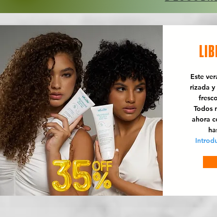
LIB
Este ve
rizada y
fresc
Todos n
ahora 
ha
Introd