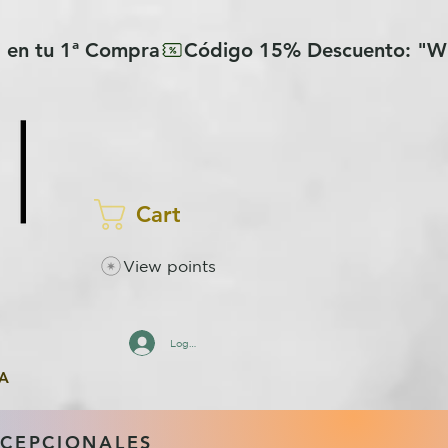
Cart
View points
Log In
A
XCEPCIONALES