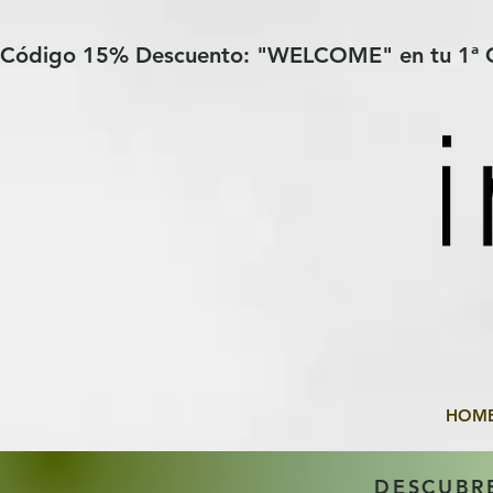
Verification: 97a30386b8a1fa77
G-YHZRM6P8WP
Código 15% Descuento: "WELCOME" en tu 1ª
HOM
DESCUBR