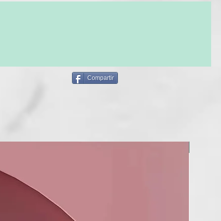
ANOL, PHENYL TRIMETHICONE,
NIUM-10, POLYQUATERNIUM-11,
NIUM-37, POTASSIUM SORBATE, PPG-1
6, PROPYLENE GLYCOL
E/DICAPRATE, SODIUM BENZOATE,
LURONATE, SORBITAN OLEATE,
, TARTARIC ACID, ANISE ALCOHOL,
LCOHOL, LINALOOL
Compartir
NUEVO