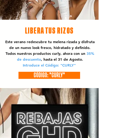
LIBERA TUS RIZOS
Este verano redescubre tu melena rizada y disfruta
de un nuevo look fresco, hidratado y definido.
Todos nuestros productos curly, ahora con un
35%
de descuento
, hasta el 31 de Agosto.
Introduce el Código: "CURLY"
CÓDIGO: "CURLY"