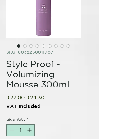
SKU: 8032258011707
Style Proof -
Volumizing
Mousse 300ml
Regular
Sale
 €27.00 
€24.30
Price
Price
VAT Included
Quantity
*