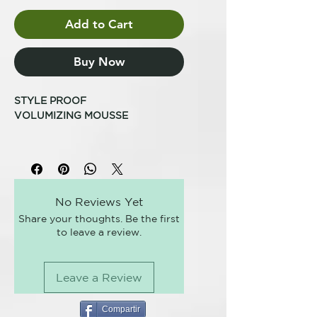
Add to Cart
Buy Now
STYLE PROOF
VOLUMIZING MOUSSE
CONTROL
VOLUMEN
Espuma volumen. Aporta cuerpo y
No Reviews Yet
elasticidad al cabello fino. Protege
Share your thoughts. Be the first
de la humedad, aporta brillo e
to leave a review.
hidrata, dejando el cabello suave,
fácil de desenredar y con
volumen.
Leave a Review
Formado: 300 ml
Fijación: 2
Compartir