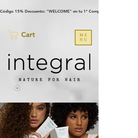
Verification: 97a30386b8a1fa77
G-YHZRM6P8WP
Código 15% Descuento: "WELCOME" en tu 1ª Compra
Cart
ME
NU