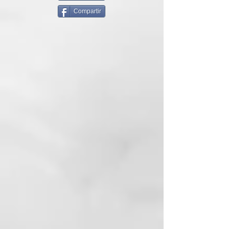
Compartir
CÓMO USARLO
Distribuir una nuez de producto
en raíces y largos sobre el cabello
húmedo. Continuar dando al
peinado el estilo deseado.