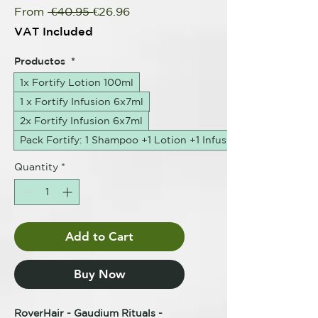
Regular
Sale
From
 €40.95 
€26.96
Price
Price
VAT Included
Productos
*
1x Fortify Lotion 100ml
1 x Fortify Infusion 6x7ml
2x Fortify Infusion 6x7ml
Pack Fortify: 1 Shampoo +1 Lotion +1 Infusion
Quantity
*
Add to Cart
Buy Now
RoverHair - Gaudium Rituals -