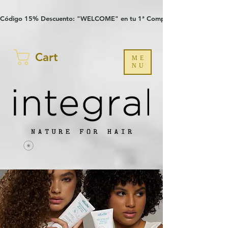
Verification: 97a30386b8a1fa77
G-YHZRM6P8WP
Código 15% Descuento: "WELCOME" en tu 1ª Compra
Cart
ME
NU