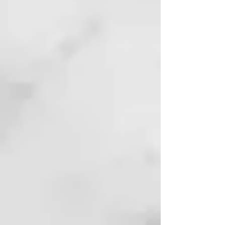
FORTIFY INFUSION 6 ampollas x
7ml
Tratamiento intensivo anticaída
Tratamiento intensivo
dermoestimulante concentrado,
específico en casos de
adelgazamiento capilar y grave
caída del cabello.
KEY BENEFITS
97% ingredientes de origen
natural - Fórmula sin silicona -
Aplicación capilar - Acción rápida
- Prolonga la fase anágena -
Mejora la microcirculación -
Estimula el crecimiento - Refresca
el cuero cabelludo.
PRINCIPIO ACTIVOS
PYGEUM AFRICANO: Inhibe la 5-
α-reductasa, estimula la
microcirculación y reduce la