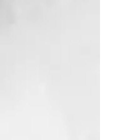
sinergia con el producto Revive
Shampoo. Utilizar 2-3 veces por
semana durante 4-6 semanas.
GAUDIUM RITUALS
La nueva línea tricológica
combina ingredientes naturales
con la ciencia avanzada,
ofreciendo tratamientos para los
diferentes problemas del cuero
cabelludo y del cabello.
Gaudium une lo mejor de la
ciencia y de la naturaleza,
obteniendo resultados visibles y
duraderos, que no son solo
estéticos porque están implicados
también los sentidos. Una
experiencia multisensorial que
culmina en la alegría de sentirse
verdaderamente bien con la