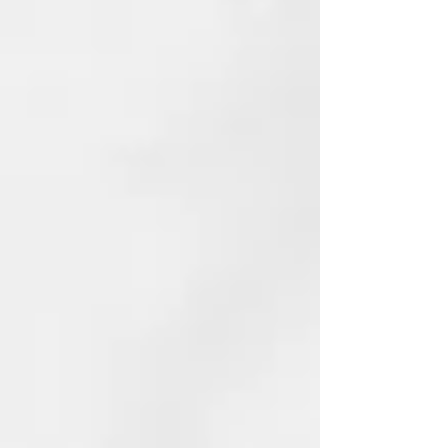
propia persona. Cada ampolla,
cada ritual, ha sido pensado para
ofrecer no solo un tratamiento,
sino también una experiencia. Lo
que se llama un goce, una alegría.
¿Por qué elegirla?
Vegana: Libre de ingredientes
de origen animal, con un
enfoque ético y sostenible.
Eficaz: Diseñado para
garantizar resultados visibles y
duraderos.
Genderless: Apto para todos,
para una experiencia inclusiva
y universal.
Probado dermatológicamente:
Seguro para la piel,
garantizado por pruebas
clínicas precisas.
Tecnología de formulación