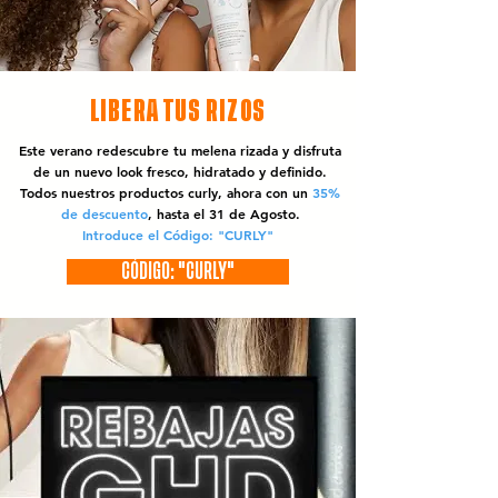
LIBERA TUS RIZOS
Este verano redescubre tu melena rizada y disfruta
de un nuevo look fresco, hidratado y definido.
Todos nuestros productos curly, ahora con un
35%
de descuento
, hasta el 31 de Agosto.
Introduce el Código: "CURLY"
CÓDIGO: "CURLY"