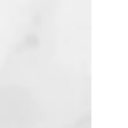
Gracias a la investigación
tricológica de nuestros
laboratorios, ha sido creado un
nuevo sistema de tratamiento que
sirve para contrarrestar la caída
del cabello, las fases de alteración
del cuero cabelludo y las
diferentes disfunciones causadas
por el estrés y/o las anomalías
cutáneas.