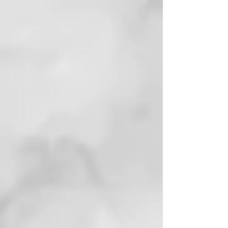
inflamación del cuero cabelludo.
ROMERO: propiedades
tonificantes, mejora la circulación
sanguínea y reduce la inflamación
del cuero cabelludo,
contribuyendo a una base
saludable para el crecimiento del
cabello.
CAFEÍNA: Estimula los folículos
pilosos, prolongando la fase
anágena del ciclo capilar y
reduciendo la caída del cabello.
MODO DE USO
Aplicar algunas gotas sobre el
cuero cabelludo seco o después
de haber eliminado correctamente
la humedad con una toalla.
Masajear delicadamente con las
yemas de los dedos. No aclarar. Se
recomienda usar este producto en