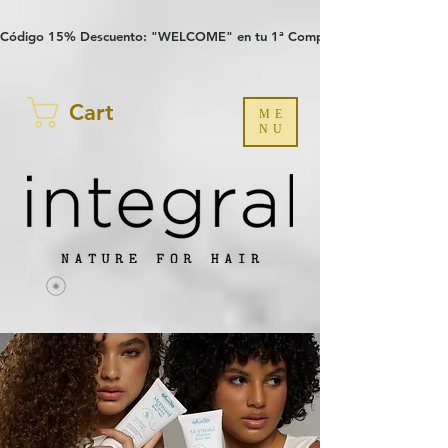
Verification: 97a30386b8a1fa77
G-YHZRM6P8WP
Código 15% Descuento: "WELCOME" en tu 1ª Compra
Cart
ME
NU