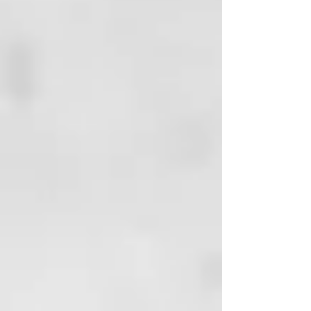
ARCTIUM LAPPA EXTRACT
(ARCTIUM LAPPA ROOT
EXTRACT), SALIX ALBA
(WILLOW) BARK EXTRACT,
BIOTIN, CITRIC ACID,
CLIMBAZOLE, DISODIUM
COCOAMPHODIACETATE,
DISODIUM EDTA, DISODIUM
LAURETH, SULFOSUCCINATE,
DMDM HYDANTOIN,
IMIDAZOLIDINYL UREA,
LAURETH-3, LYSINE
CARBOXYMETHYL CYSTEINATE,
LYSINE THIAZOLIDINE
CARBOXYLATE, MELALEUCA
ALTERNIFOLIA OIL
(MELALEUCA ALTERNIFOLIA
(TEA TREE) LEAF OIL),
MENTHOL
PANTHENOL, PARFUM
(FRAGRANCE), PEG-200