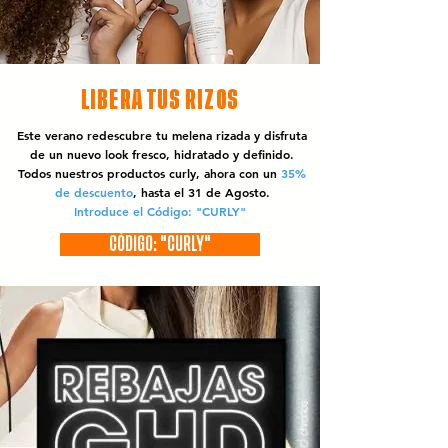
LIBERA TUS RIZOS
Este verano redescubre tu melena rizada y disfruta
de un nuevo look fresco, hidratado y definido.
Todos nuestros productos curly, ahora con un
35%
de descuento
, hasta el 31 de Agosto.
Introduce el Código: "CURLY"
CÓDIGO: "CURLY"