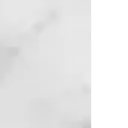
HYDROGENATED GLYCERYL
PALMATE, PEG-7 GLYCERYL
COCOATE, PHENOXYETHANOL,
PIROCTONE OLAMINE,
POLYQUATERNIUM-10,
POLYQUATERNIUM-7,
PROPYLENE GLYCOL, SALICYLIC
ACID,SODIUM LAUROYL
SARCOSINATE, TOCOPHERYL
ACETATE, UREA, HEXYL
CINNAMAL, LIMONENE