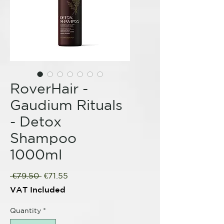
RoverHair -
Gaudium Rituals
- Detox
Shampoo
1000ml
Regular
Sale
 €79.50 
€71.55
Price
Price
VAT Included
Quantity
*