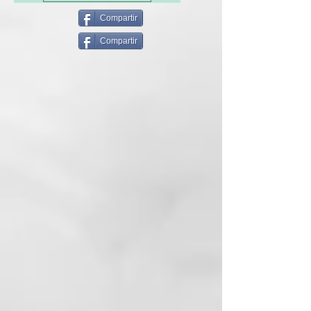
Ácido salicílico
Vitamina E-H
Compartir
Aceite de árbol de té
Compartir
Extracto de Sauce Orgánico y
Arctium Lappa Extra
ARTISAN OF BEAUTY CARE:
Línea Roverhair específica para
anomalías del cuero cabelludo.
Fue creado para tratar y prevenir
eficazmente las imperfecciones
más comunes como la caída del
cabello, la caspa, el sebo y el
cuero cabelludo sensible.
INCI:
AQUA (WATER), MAGNESIUM
LAURETH SULFATE,
COCAMIDOPROPYL BETAINE,
GLYCERIN, SODIUM
CHLORIDE, CITRUS LIMON FRUIT
OIL (LEMON OIL),