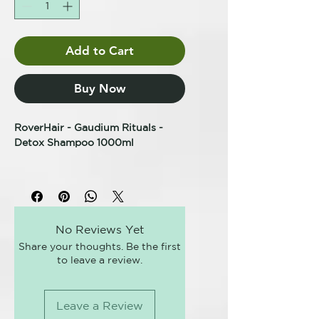
Add to Cart
Buy Now
RoverHair - Gaudium Rituals -
Detox Shampoo 1000ml
CHAMPÚ PURIFICANTE -
CHAMPÚ DESINTOXICANTE -
TRATAMIENTO TRICOLOGICO
Limpia la piel del smog y los
No Reviews Yet
contaminantes; purifica en
Share your thoughts. Be the first
profundidad el cuero cabelludo
to leave a review.
graso en su total respeto.
Piroctona Olamina
Leave a Review
Climbazol