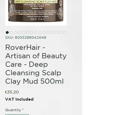
SKU: 8033286042046
RoverHair -
Artisan of Beauty
Care - Deep
Cleansing Scalp
Clay Mud 500ml
Price
€35.20
VAT Included
Quantity
*