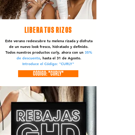
LIBERA TUS RIZOS
Este verano redescubre tu melena rizada y disfruta
de un nuevo look fresco, hidratado y definido.
Todos nuestros productos curly, ahora con un
35%
de descuento
, hasta el 31 de Agosto.
Introduce el Código: "CURLY"
CÓDIGO: "CURLY"