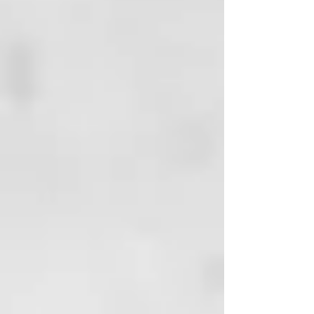
cuero cabelludo sensible.
INCI:
AQUA (WATER), SOLUM
FULLONUM
(FULLER’S EARTH), STEARYL
ALCOHOL,
GLYCERIN,
GLYCERYL STEARATE, CETYL
ALCOHOL,
CAPRYLIC/CAPRIC
TRIGLYCERIDE, PERLITE,
PEG-100 STEARATE,
CETRIMONIUM
CHLORIDE, UREA, FUCUS
VESICULOSUS
EXTRACT, AMODIMETHICONE,
BUTYROSPERMUM PARKII
BUTTER,
(BUTYROSPERMUM PARKII
(SHEA BUTTER)),
CITRIC ACID,