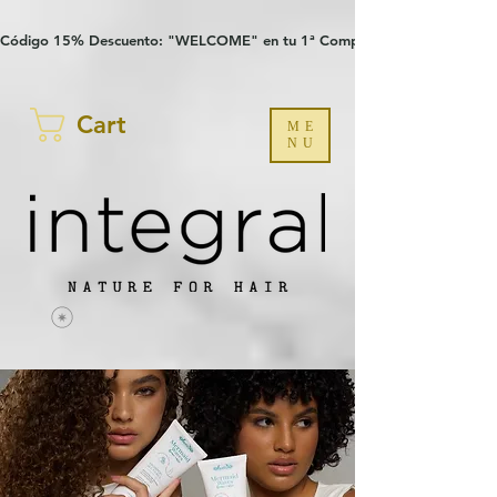
Verification: 97a30386b8a1fa77
G-YHZRM6P8WP
Código 15% Descuento: "WELCOME" en tu 1ª Compra
Cart
ME
NU