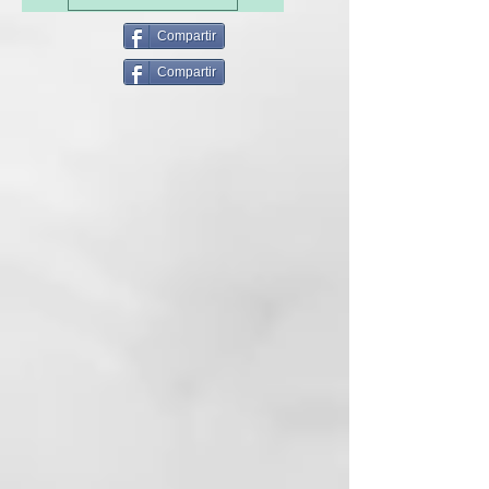
manteca de karité
Compartir
Mentol
Compartir
Ácido salicílico
Caolín
barro verde
Glicerol Vegetal
vitamina B6
Nicotinamida
Extracto de Fucus
aceite de jengibre
Extracto de Perlita y Fucus
Vesicolosus
ARTISAN OF BEAUTY CARE:
Línea Roverhair específica para
anomalías del cuero cabelludo.
Fue creado para tratar y prevenir
eficazmente las imperfecciones
más comunes como la caída del
cabello, la caspa, el sebo y el