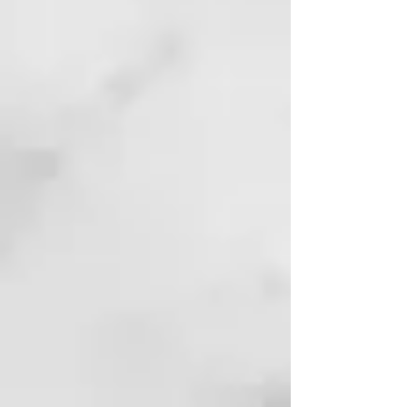
CYCLOPENTASILOXANE,
DISODIUM EDTA, DMDM
HYDANTOIN,
HYDROXYETHYLCELLULOSE,
IMIDAZOLIDINYL UREA, KAOLIN,
MENTHOL,
MENTHYL LACTATE,
NIACINAMIDE, PARFUM
(FRAGRANCE), PEG-40
HYDROGENATED
CASTOR OIL,
PHENOXYETHANOL,
POLYSORBATE 60, PPG-.26-
BUTETH-26,
PROPYLENE GLYCOL,
PYRIDOXINE HCI,
SODIUM PCA, TRIDECETH-12,
ZINGIBER
OFFICINALE ROOT OIL