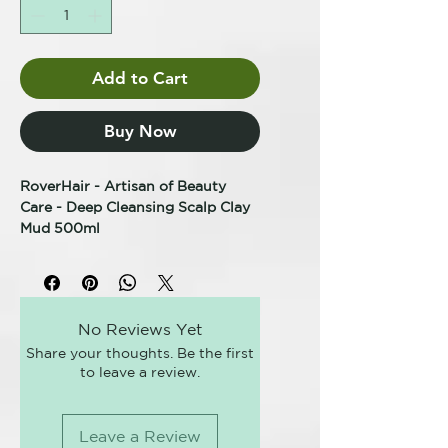
Add to Cart
Buy Now
RoverHair - Artisan of Beauty
Care - Deep Cleansing Scalp Clay
Mud 500ml
EXFOLIANTE DE BARRO
DESINTOXICANTE
BARRO DE ARCILLA PARA
No Reviews Yet
CUERO CABELLUDO
Share your thoughts. Be the first
TRATAMIENTO TRICOLOGICO
to leave a review.
Exfoliante de barro con acción
desintoxicante, purificante,
hidratante, reequilibrante,
Leave a Review
seborreguladora y exfoliante.