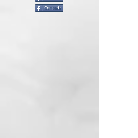
Champú acidificante - Mantiene
Compartir
tonos fríos - Contrarresta los
tonos amarillo-naranja - Limpia
suavemente da brillo - Adecuado
para rubias naturales o tratadas
cosméticamente.
PRINCIPIO ACTIVOS
Extracto de Guar y Vino, Seda
Hidrolizada y Lipofructoyl
Cyperus
MODO DE USO
Aplicar sobre el cabello húmedo y
masajear suavemente; enjuague
bien.
pH5.0 – 5.2
BLONDER
Blonder es la línea dedicada al