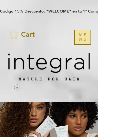
Verification: 97a30386b8a1fa77
G-YHZRM6P8WP
Código 15% Descuento: "WELCOME" en tu 1ª Compra
Cart
ME
NU