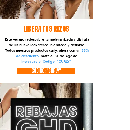
LIBERA TUS RIZOS
Este verano redescubre tu melena rizada y disfruta
de un nuevo look fresco, hidratado y definido.
Todos nuestros productos curly, ahora con un
35%
de descuento
, hasta el 31 de Agosto.
Introduce el Código: "CURLY"
CÓDIGO: "CURLY"