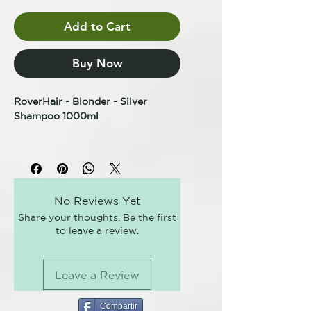
Add to Cart
Buy Now
RoverHair - Blonder - Silver
Shampoo 1000ml
CHAMPÚ ANTIAMARILLOS
CHAMPÚ PLATA
TRATAMIENTO CABELLO RUBIO
Champú específico para cabellos
No Reviews Yet
grises, blancos, rubios e
Share your thoughts. Be the first
hipertexturizados que, gracias a
to leave a review.
sus principios activos, aporta
cuerpo y brillo al cabello.
Contiene micropartículas moradas
Leave a Review
con acción antiamarilleo.
KEY BENEFITS
Compartir