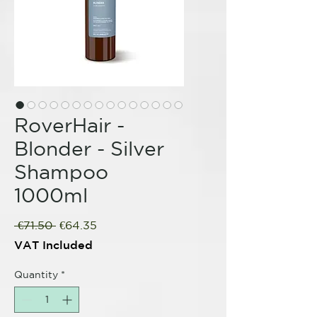
RoverHair -
Blonder - Silver
Shampoo
1000ml
Regular
Sale
 €71.50 
€64.35
Price
Price
VAT Included
Quantity
*