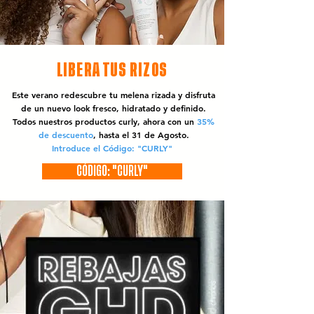
LIBERA TUS RIZOS
Este verano redescubre tu melena rizada y disfruta
de un nuevo look fresco, hidratado y definido.
Todos nuestros productos curly, ahora con un
35%
de descuento
, hasta el 31 de Agosto.
Introduce el Código: "CURLY"
CÓDIGO: "CURLY"