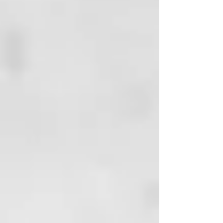
Acción acidificante
Aumenta el brillo del cabello
Tecnología de formulación
Fitocomplejo (a base de extracto
de limón, uva y vinagre de
manzana): antioxidante e
hidratante. Mejora el brillo del
cabello gracias al efecto antical y
antisal. Sella las cutículas de los
cabellos teñidos, protege el color
químico y reduce eventuales
discromías causadas por el lavado.