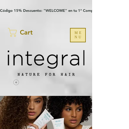
Verification: 97a30386b8a1fa77
G-YHZRM6P8WP
Código 15% Descuento: "WELCOME" en tu 1ª Compra
Cart
ME
NU