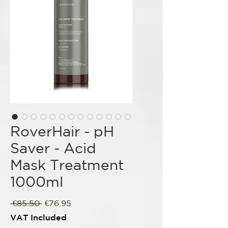
RoverHair - pH
Saver - Acid
Mask Treatment
1000ml
Regular
Sale
 €85.50 
€76.95
Price
Price
VAT Included