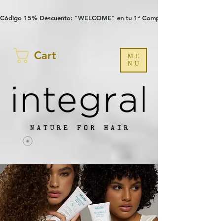
Verification: 97a30386b8a1fa77
G-YHZRM6P8WP
Código 15% Descuento: "WELCOME" en tu 1ª Compra
Cart
ME
NU