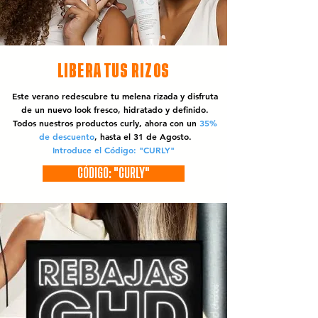
LIBERA TUS RIZOS
Este verano redescubre tu melena rizada y disfruta
de un nuevo look fresco, hidratado y definido.
Todos nuestros productos curly, ahora con un
35%
de descuento
, hasta el 31 de Agosto.
Introduce el Código: "CURLY"
CÓDIGO: "CURLY"