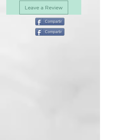
estructura de la cutícula,
Leave a Review
contrarrestando la oxidación del
color del cabello.
Compartir
BENEFICIOS CLAVE
Compartir
Hidrata profundamente. Acción
acidificante y desenredante.
Realza el brillo del color.
Neutraliza los tonos amarillo-
anaranjados. Mantiene los tonos
fríos. Apto para rubios naturales o
con tratamiento cosmético.
PRINCIPIO ACTIVOS
Con extracto de hoja de Aloe
Barbadensis, Queratina
Hidrolizada, Pantenol y extracto
de Lima
MODO DE USO
Agitar antes de usar. Pulverizar
sobre el cabello húmedo, no