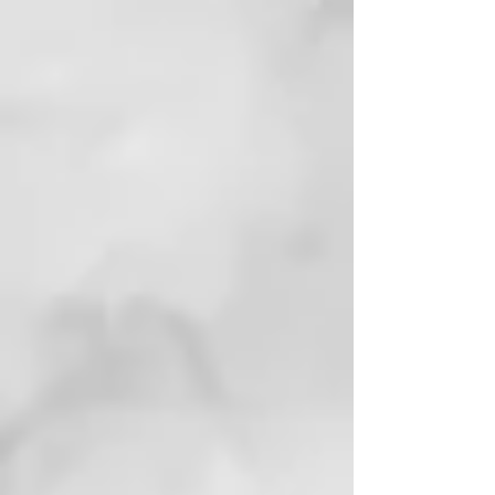
cocoyl glutamate, sodium
glutamate,
triethanolamine, citronellol,
limonene, linalool.