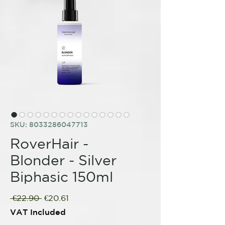
SKU: 8033286047713
RoverHair -
Blonder - Silver
Biphasic 150ml
Regular
Sale
 €22.90 
€20.61
Price
Price
VAT Included