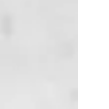
aclarar. Uso diario.
72% ingredientes de origen
natural
pH 4,0 – 5,0
BLONDER
Blonder es la línea dedicada al
tratamiento de los cabellos grises
y rubios, naturales o coloreados
cosméticamente.
INCI:
Aqua (Water),
Cyclopentasiloxane, peg/ppg-14/4
dimeticone, tilia tormentosa
extract, aloe
barbadensis leaf juice,
benzophenone-4, c.i. 60730
(acid violet 43), citric acid,