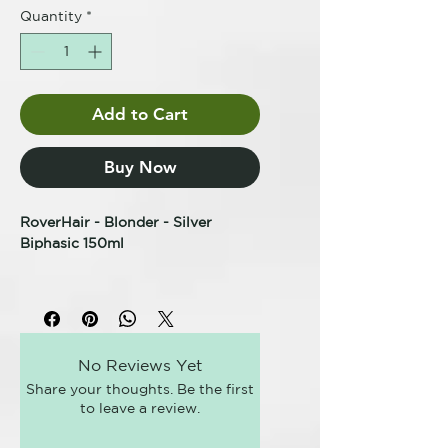
Quantity
*
Add to Cart
Buy Now
RoverHair - Blonder - Silver
Biphasic 150ml
ACONDICIONADOR
ANTIAMARILLOS
PLATA BIFÁSICA
TRATAMIENTO CABELLO RUBIO
No Reviews Yet
Acondicionador en spray sin
Share your thoughts. Be the first
aclarado con micropartículas
to leave a review.
moradas con acción antiamarilleo.
Hidrata en profundidad la