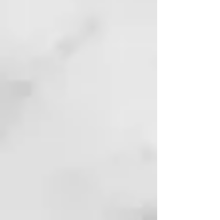
dimethicone,
dimethiconol, hydrolyzed wheat
protein,
hydroxypropylguar,
hydroxypropyltrimonium
chloride, imidazolidinyl urea,
keratin amino acids,
lactic acid, laurdimonium
hydroxypropyl hydrolyzed
wheat protein,
leuconostoc/radish root ferment
filtrate, panthenol, parfum
(fragrance), peg-5
cocomonium methosulfate,
phenoxyethanol,
phenyl trimethicone,
polyquaternium-16,
polyquaternium-6, polysorbate
20, potassium
sorbate, propylene glycol, sodium
benzoate, sodium