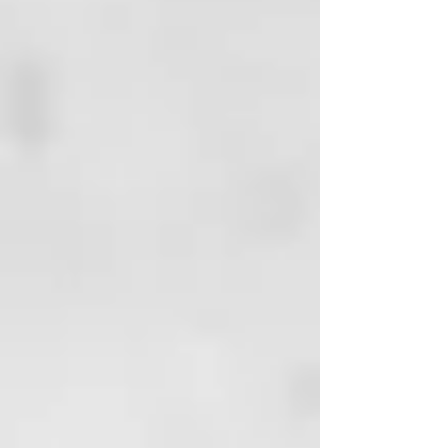
acabado pulido de tu herramienta.
Gracias al sistema de protección
térmica de ghd, ayuda a proteger
el cabello del calor con el uso de
herramientas eléctricas, a la vez
que intensifica sus resultados.
Ofrece hasta un 54% de control
instantáneo del encrespamiento³
para un look liso y pulido. Su
fórmula nutritiva proporciona una
suavidad duradera con hasta 100
horas de cabello nutrido¹.
Aroma fresco y único
Este aceite incorpora la fragancia
característica de productos para
el pelo ghd. Una mezcla de notas
intensas de bergamota, ylang
ylang y mango, que envuelven el
cabello en un aroma fresco y
único.