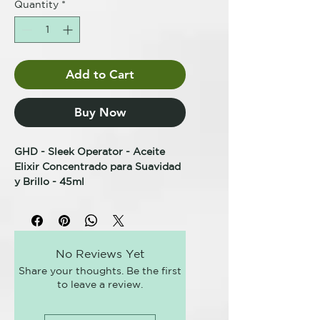
Quantity
*
Add to Cart
Buy Now
GHD - Sleek Operator - Aceite
Elixir Concentrado para Suavidad
y Brillo - 45ml
Aceite elixir concentrado para uso
en cabello mojado o seco:
Suavidad duradera. Hasta 100
No Reviews Yet
horas de cabello nutrido¹.
Share your thoughts. Be the first
24 horas² de brillo intenso.
to leave a review.
Hasta un 54% de control
instantáneo del
encrespamiento³.