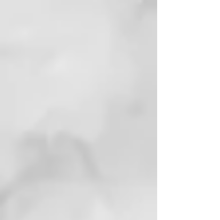
elección de belleza responsable.
100 horas de cabello más nutrido
Esta fórmula proporciona una
suavidad duradera con hasta 100
horas de cabello más nutrido.
Brillo intenso durante 24 horas
Con un brillo intenso que dura 24
horas², este versátil aceite elixir se
aplica fácilmente tanto en cabello
húmedo como en cabello seco
para potenciar la suavidad y
realzar el acabado, con un control
instantáneo del encrespamiento
de hasta un 54%.