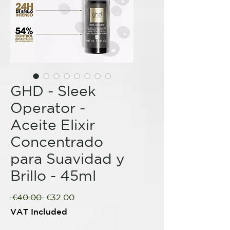
GHD - Sleek
Operator -
Aceite Elixir
Concentrado
para Suavidad y
Brillo - 45ml
Regular
Sale
 €40.00 
€32.00
Price
Price
VAT Included