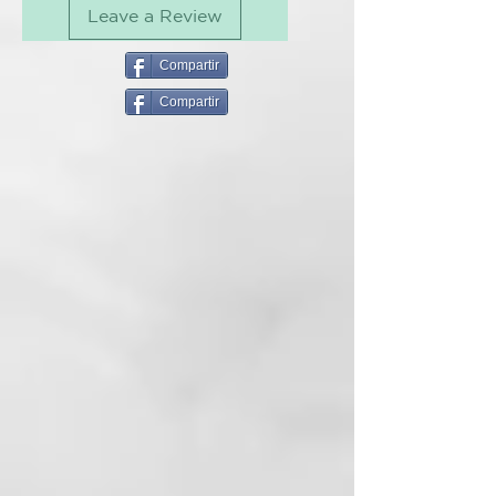
Leave a Review
Sistema de protección térmica
de ghd incorporada.
Compartir
Aceite elixir concentrado para
Compartir
suavizar el cabello
Descubre el nuevo aceite elixir
para uso en cabello mojado o
seco, ghd Sleek Operator de 45ml.
Una fórmula ligera y concentrada,
con calidad premium, diseñada
para transformar el cabello con
una suavidad duradera y un brillo
intenso durante más tiempo.
Brillo intenso duradero
Con un brillo intenso que dura 24
horas², este versátil aceite
concentrado puede aplicarse
tanto en cabello mojado como en
cabello seco para potenciar la
suavidad, controlar el
encrespamiento y potenciar el