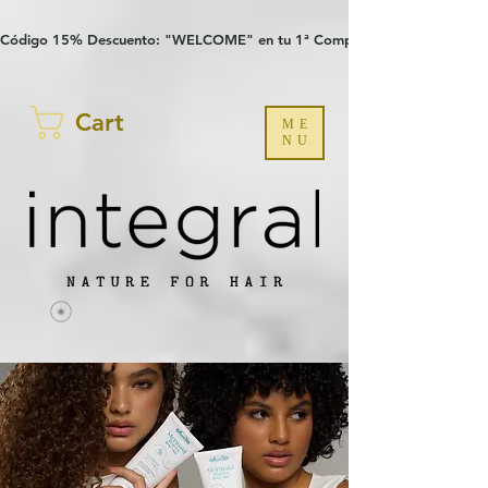
Verification: 97a30386b8a1fa77
G-YHZRM6P8WP
Código 15% Descuento: "WELCOME" en tu 1ª Compra
Cart
ME
NU