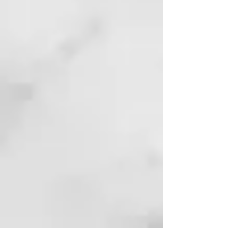
¹ vs cabello sin tratar
² vs champú sin acondicionador
Sistema de protección térmica
ghd
Combina polímeros protectores y
agentes acondicionadores para
evitar que se levanten las
cutículas y conseguir un cabello
liso y sedoso.
Aceite capilar elixir para uso en
cabello mojado y seco
Una fórmula ligera pero nutritiva,
diseñada para transformar el
cabello húmedo y seco,
aportándole una suavidad
duradera y un brillo luminoso.
Diseñado de forma sostenible
Fabricado con un envase que
contienen un 50% de plástico
reciclado postconsumo,
totalmente reciclable, para una