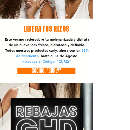
LIBERA TUS RIZOS
Este verano redescubre tu melena rizada y disfruta
de un nuevo look fresco, hidratado y definido.
Todos nuestros productos curly, ahora con un
35%
de descuento
, hasta el 31 de Agosto.
Introduce el Código: "CURLY"
CÓDIGO: "CURLY"