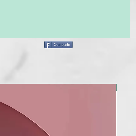
on un sistema de calor que controla constantemente la
óptima de peinado a 185°C en ambas placas. Consigue
aves y elegantes de la raíz a las puntas sin someter el cabello
tremo y sin roturas¹.
sión automática
odo de suspensión automática tras 30 minutos de
Voltaje universal, protector de placas, cable profesional de
Compartir
ilitar la movilidad durante el peinado y 3 años de garantía.
es solo una plancha de pelo su diseño hace que puedas crear
k en tiempo record. Desde rizos hasta lisos elegantes. Tu
d color rosa pastel te está esperando.
0. Más del 71% de 79 consumidoras coincidieron que es mejor
actual.
NUEVO
trado que aumenta el brillo frente al secado natural.
resistente al calor solo debe usarse con productos ghd.
TICAS:
ición Limitada
 Gold en color rosa pastel edición Pink, viene acompañada de
rmico a juego³ (valorado en 27€)
ual-zone