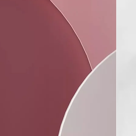
 de nueva generación en vez de uno, que controlan la
esde la raíz a las puntas para conseguir un cabello más
s pulido y más sano*.
óptima de 185ºC
ras por encima de 185ºC el cabello sufre daños, y por
einado no se moldea correctamente. Esta herramienta debe
o seco.
placas suaves, contorneadas y basculantes
n peinado más rápido, sin encrespamiento del pelo y con
o.
 y contorneado de ghd gold
r versatilidad de estilos y un peinado profesional más rápido
pensión automático
a se apaga tras 30 minutos de inactividad.