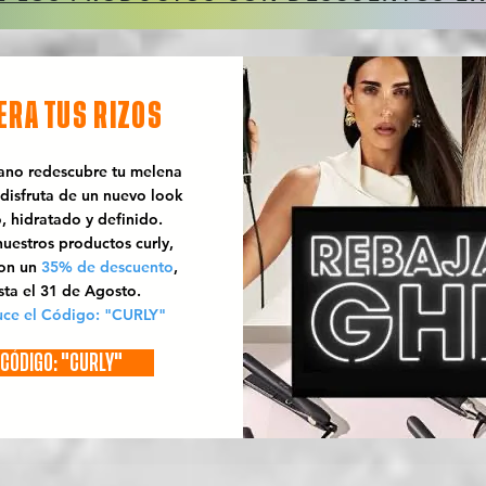
ERA TUS RIZOS
rano redescubre tu melena
 disfruta de un nuevo look
o, hidratado y definido.
uestros productos curly,
con un
35% de descuento
,
sta el 31 de Agosto.
uce el Código: "CURLY"
CÓDIGO: "CURLY"