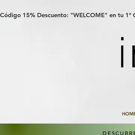
Verification: 97a30386b8a1fa77
G-YHZRM6P8WP
Código 15% Descuento: "WELCOME" en tu 1ª
HOM
DESCUBR