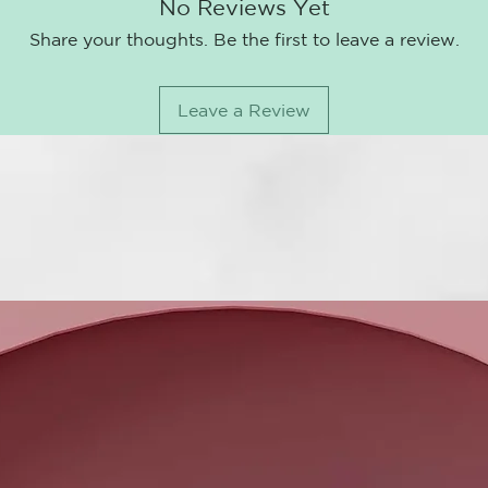
que cuenta c
No Reviews Yet
temperatura 
Share your thoughts. Be the first to leave a review.
resultados su
a un calor ex
Modo suspen
Leave a Review
Incluye un m
inactividad. 
2,7m para fac
ghd Gold no 
cualquier loo
nueva ghd gol
¹ Diciembre'2
que su styler 
² Se ha demos
³ El neceser 
CARACTERÍS
Set regalo Ed
La nueva ghd
un neceser té
Tecnología D