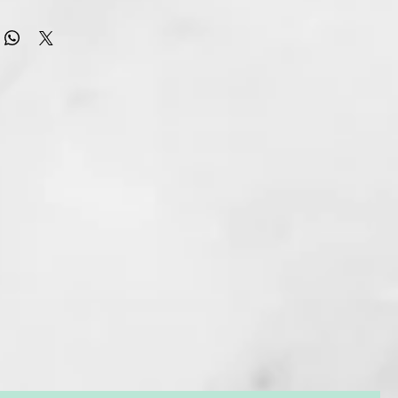
ler más codiciada. Cabello liso y suave al instante¹
llo²
 venta de la colección Pink se destina a la Fundación Fero
lusivo neceser resistente al calor de regalo (valor 27€)
:
lo ghd Gold rosa pastel Pink Collection
ños la colección Pink sigue marcando un antes y un después
nes limitadas de ghd. Con especial cariño, las herramientas
 se visten de diferentes tonalidades rosas, haciendo que
 lanzamiento sea uno de los momentos más esperados.
otros, ghd ha donado un total de 25.5 millones de dólares a
es benéficas contra el cáncer de mama por todo el mundo.
colección Pink nos trae de vuelta la top venta plancha de pelo
a convertirla una vez más, en vuestra favorita. Acompañada
neceser térmico a juego³ para que puedas llevártela vayas
ual-zone™
 styler está diseñada para conseguir un peinado inmediato,
 sedosa y un aspecto más sano. Experimenta un peinado
alto rendimiento con la tecnología Dual-zone™ de ghd gold,