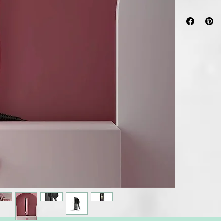
• Nuestra sty
• 65% más bri
• 10€ de cada
• Incluye exc
TECNOLOGÍA
Plancha de pe
Durante 23 a
en las edicio
más aclamadas
cada año, su
Gracias a vos
organizacion
Este año, la 
ghd Gold par
además de un 
donde vayas.
Tecnología D
Esta avanzada
una suavidad
avanzado de 