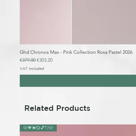
Ghd Chronos Max - Pink Collection Rosa Pastel 2026
Regular Price
Sale Price
€379.00
€303.20
VAT Included
Related Products
🩷💗💓💞💕💘🩷