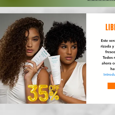
LIB
Este ve
rizada y
fresc
Todos n
ahora 
ha
Introd