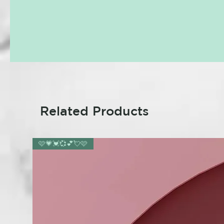
Related Products
🩷💗💓💞💕💘🩷