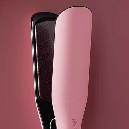
Dos sensores
temperatura d
brillante, má
Temperatura 
Con temperatu
debajo, el p
usarse en pel
Plancha con 
Para lograr u
extra de brill
Barril ligero
Para consegui
y fácil.
Modo de sus
La herramient