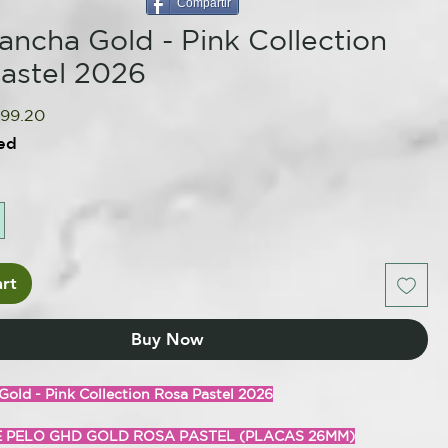
Compartir
ancha Gold - Pink Collection
astel 2026
gular
Sale
199.20
ice
Price
ed
rt
Buy Now
old - Pink Collection Rosa Pastel 2026
 PELO GHD GOLD ROS
A PASTEL (PLACAS 26MM)