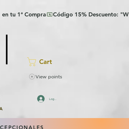
Cart
View points
Log In
A
XCEPCIONALES