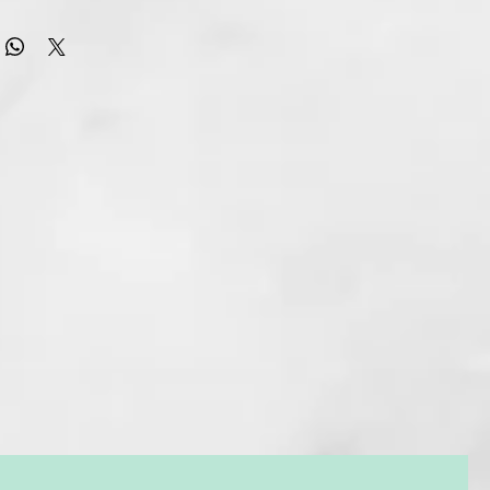
e ghd para un peinado perfecto y cero daños por calor*.
dora tecnología Heat-Adapt, ghd Sculpt utiliza IA
para
aptarse en tiempo real a las necesidades de tu cabello.
te peinas y garantiza un rendimiento óptimo sin dañar* la
tural de tu cabello, para resultados hermosos y
s que puedes ver y sentir.
n
90 % más de brillo¹ y 2,5 veces menos frizz², ghd Sculpt
finición de rizos superior³ que es impecable, sin esfuerzo y
 más rápida⁴, gracias a su rendimiento térmico inteligente. Su
 y elegante está cuidadosamente elaborado para la
 la comodidad.
inity™ ultrafinas
con un suave diseño en cascada garantizan
y un deslizamiento suave, para un control total y una
cada pasada.
o tiempo de calentamiento de 20 segundos, una icónica luz
una confianza instantánea y un nuevo altavoz y amplificador
lta calidad, peinarse nunca ha sido tan fácil, ni tan
 incluye un exclusivo escudo térmico con la firma "X" para una
ranquilidad óptimas, con un elegante acabado.