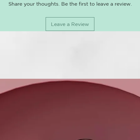
Combinando u
Share your thoughts. Be the first to leave a review.
nuevo, ghd S
interactivo, 
Desarrollado 
Leave a Review
*Cero daños a
¹Comparado c
²Comparado c
³Comparado 
⁴Comparado c
muestran que 
nivel de red