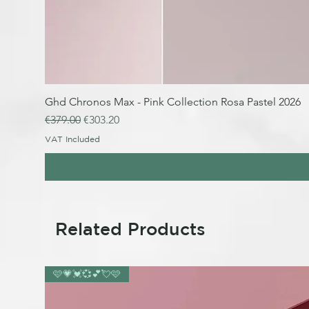
Ghd Chronos Max - Pink Collection Rosa Pastel 2026
Regular Price
Sale Price
€379.00
€303.20
VAT Included
Related Products
🩷💗💓💞💕💘🩷