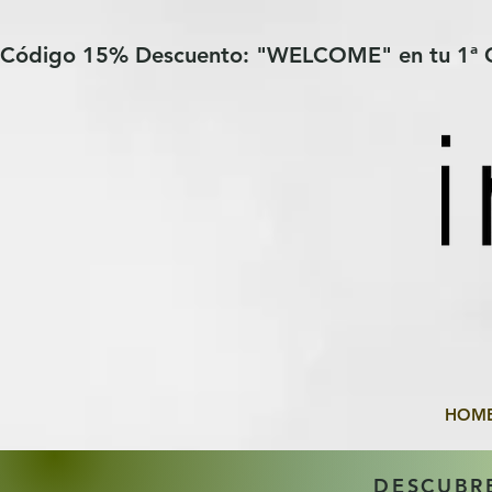
Verification: 97a30386b8a1fa77
G-YHZRM6P8WP
Código 15% Descuento: "WELCOME" en tu 1ª
HOM
DESCUBR