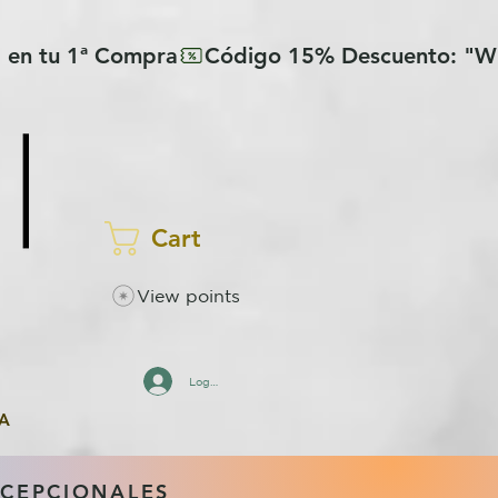
Cart
View points
Log In
A
XCEPCIONALES