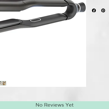
interactiva d
Con la
innova
aprender y ad
Detecta cómo 
estructura na
personalizado
Con hasta u
ofrece una de
hasta 5 veces
diseño único
creatividad y
Las
placas Inf
cero enredos 
precisión en 
Con un rápid
de halo para 
de sonido de a
refrescante.
En la caja se
No Reviews Yet
seguridad y t