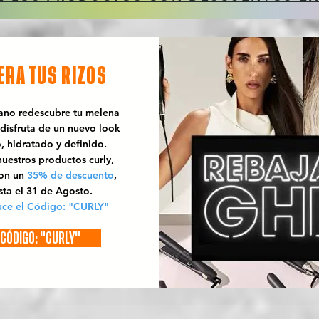
ERA TUS RIZOS
rano redescubre tu melena
 disfruta de un nuevo look
o, hidratado y definido.
uestros productos curly,
con un
35% de descuento
,
sta el 31 de Agosto.
uce el Código: "CURLY"
CÓDIGO: "CURLY"