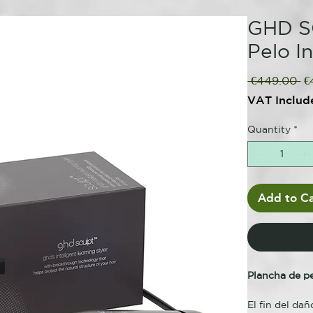
GHD S
Pelo I
Re
 €449.00 
€
Pr
VAT Includ
Quantity
*
Add to Ca
Plancha de pe
El fin del da