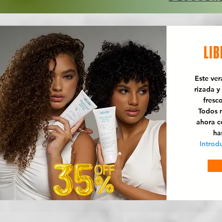
LIB
Este ve
rizada y
fresc
Todos n
ahora 
ha
Introd