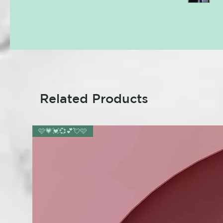
Related Products
🩷💗💓💞💕💘🩷