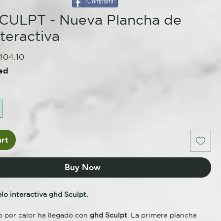
Compartir
CULPT - Nueva Plancha de
nteractiva
gular
Sale
404.10
ice
Price
ed
rt
Buy Now
lo interactiva ghd Sculpt.
ño por calor ha llegado con
ghd Sculpt
. La primera plancha