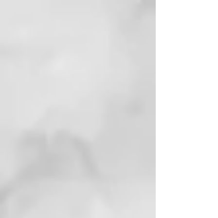
esfuerzo que deja el cabello con
una sensación más suave*.
Barril redondeado
Para alisar y hacer ondas con la
plancha rápidamente gracias a su
facilidad de deslizamiento.
Interfaz ghd actualizada
Botón de encendido/apagado
modernizado con indicadores de
luz y sonido.
Plancha con cable giratorio
profesional de 2,7 metros
Incorpora un cable giratorio de
longitud profesional para facilitar
el peinado. Enchufe europeo.
Modo de suspensión automático
La styler profesional se apaga tras