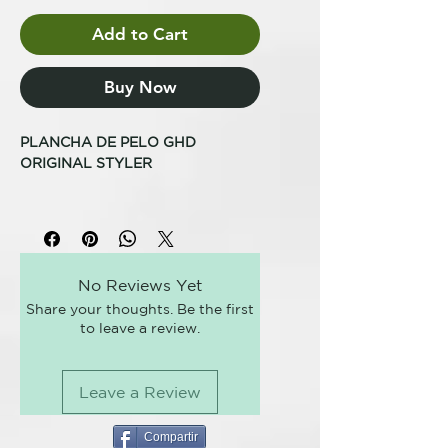
Add to Cart
Buy Now
PLANCHA DE PELO GHD
ORIGINAL STYLER
Te presentamos la styler ghd
original, la plancha de pelo
profesional que transformó el
mundo del styling. El clásico de
No Reviews Yet
culto que lo cambió todo, con
Share your thoughts. Be the first
tecnología y diseño renovados y
to leave a review.
mejorados para asegurar un
rendimiento profesional ghd.
Leave a Review
La plancha clásica de ghd con
tecnología cerámica single-zone™
La tecnología cerámica single-
Compartir