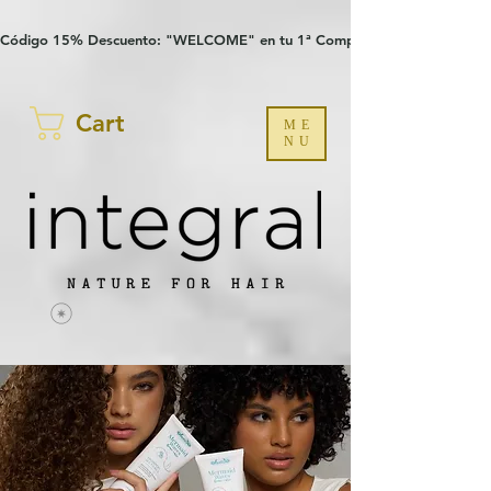
Verification: 97a30386b8a1fa77
G-YHZRM6P8WP
Código 15% Descuento: "WELCOME" en tu 1ª Compra
Cart
ME
NU