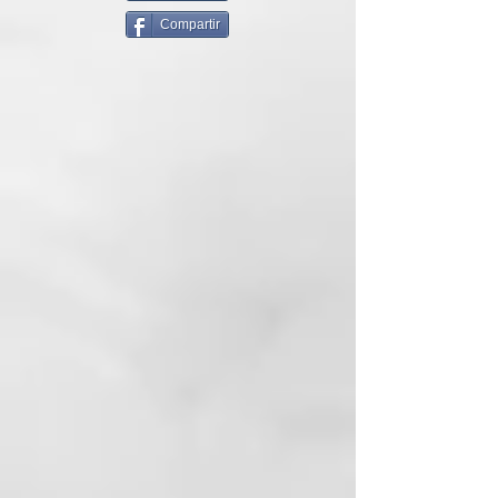
zone™ de nueva generación
Compartir
mantiene la temperatura óptima
de peinado de 185°C en ambas
placas, para obtener resultados
duraderos sin calor extremo. La
plancha de pelo ghd original es un
increíble todoterreno para el
peinado del día a día en todo tipo
de cabello, con un barril
redondeado que te permitirá crear
sin esfuerzo ondas suaves, rizos
llenos de vitalidad o looks lisos
extra pulidos. Sus icónicas placas
cerámicas de nueva generación
cuentan con revestimiento gloss
que ofrecen resultados pulidos,
suaves y brillantes, 8/10 afirman*.
Con voltaje universal y un tiempo
de calentamiento de 30 segundos,
podrás crear rápidamente tu