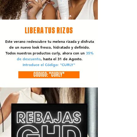
LIBERA TUS RIZOS
Este verano redescubre tu melena rizada y disfruta
de un nuevo look fresco, hidratado y definido.
Todos nuestros productos curly, ahora con un
35%
de descuento
, hasta el 31 de Agosto.
Introduce el Código: "CURLY"
CÓDIGO: "CURLY"