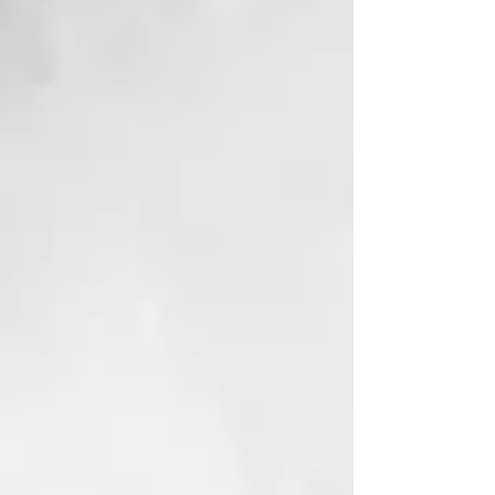
30 minutos de inactividad.
Voltaje universal
Para garantizar un rendimiento
perfecto de la plancha de pelo en
cualquier país del mundo.
Calentamiento en 30 segundos
Para un peinado fácil y rápido
cada día con ghd original.
Ghd Original - Plancha Styler
Mediana