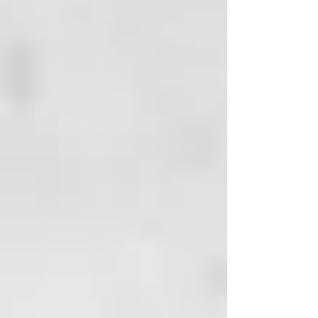
propio estilo en cualquier parte
del mundo, mientras que el modo
de suspensión automático te
aportará la tranquilidad de que tu
styler se apagará después de 30
minutos de inactividad. El diseño
ergonómico y el cable giratorio de
360° permiten una amplitud de
movimientos para que puedas
lograr un "good hair day" con
total facilidad.
Experimenta el icónico regreso de
ghd original styler: la nueva y
mejorada plancha de pelo original
de ghd recomendada por
estilistas.
*test consumidoras, 78 mujeres,
Abril 2021.
CARACTERÍSTICAS
El precio incluye