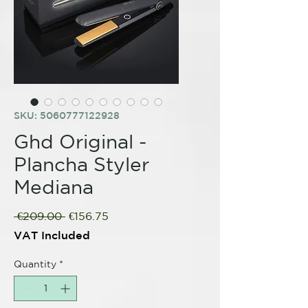
SKU: 5060777122928
Ghd Original -
Plancha Styler
Mediana
Regular
Sale
 €209.00 
€156.75
Price
Price
VAT Included
Quantity
*