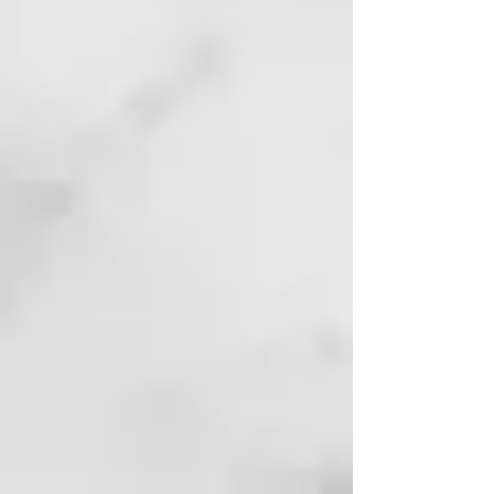
La icónica plancha de pelo ghd
original styler recomendada por
estilistas para un cabello liso
pulido, suave y brillante
garantizado.
Temperatura óptima de peinado
de 185ºC
Con temperaturas por encima de
185º, el cabello sufre daños, y por
debajo, el peinado no se moldea
correctamente.
Tecnología single-zone™
La styler ghd original garantiza
una distribución uniforme del
calor en ambas placas cerámicas.
Plancha de pelo con placas
basculantes
Para un acabado pulido sin