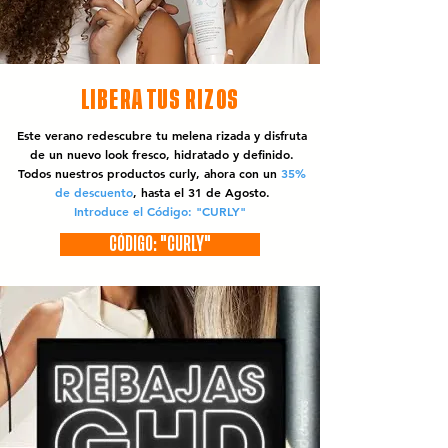
LIBERA TUS RIZOS
Este verano redescubre tu melena rizada y disfruta
de un nuevo look fresco, hidratado y definido.
Todos nuestros productos curly, ahora con un
35%
de descuento
, hasta el 31 de Agosto.
Introduce el Código: "CURLY"
CÓDIGO: "CURLY"