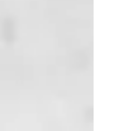
La crema desodorante tiene una
consistencia cremosa que se
derrite a la temperatura corporal
y es fácil de untar. Incluso una
cantidad del tamaño de un
guisante te mantendrá fresco
todo el día y tu ropa libre de
rastros.