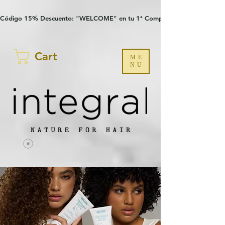
Verification: 97a30386b8a1fa77
G-YHZRM6P8WP
Código 15% Descuento: "WELCOME" en tu 1ª Compra
Cart
ME
NU