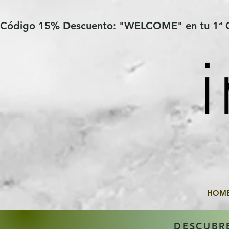
Verification: 97a30386b8a1fa77
G-YHZRM6P8WP
Código 15% Descuento: "WELCOME" en tu 1ª
HOM
DESCUBR