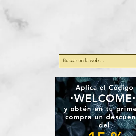
Aplica el Código
WELCOME
"
y
obtén en tu prim
compra un
descuen
del