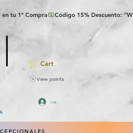
Cart
View points
Log In
A
XCEPCIONALES