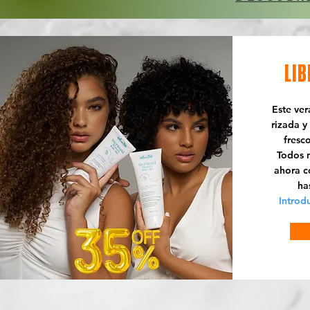
LIB
Este ve
rizada y
fresc
Todos n
ahora 
ha
Introd