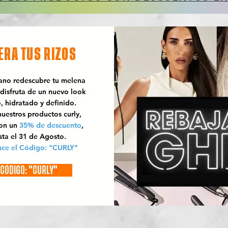
ERA TUS RIZOS
rano redescubre tu melena
 disfruta de un nuevo look
o, hidratado y definido.
uestros productos curly,
con un
35% de descuento
,
sta el 31 de Agosto.
uce el Código: "CURLY"
CÓDIGO: "CURLY"