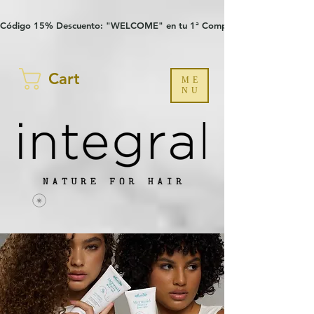
Verification: 97a30386b8a1fa77
G-YHZRM6P8WP
Código 15% Descuento: "WELCOME" en tu 1ª Compra
Cart
ME
NU