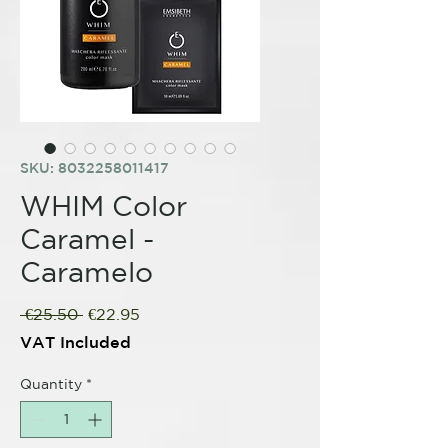
SKU: 8032258011417
WHIM Color
Caramel -
Caramelo
Regular
Sale
 €25.50 
€22.95
Price
Price
VAT Included
Quantity
*