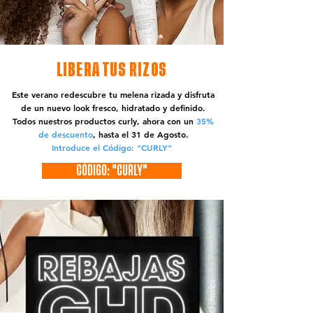
LIBERA TUS RIZOS
Este verano redescubre tu melena rizada y disfruta
de un nuevo look fresco, hidratado y definido.
Todos nuestros productos curly, ahora con un
35%
de descuento
, hasta el 31 de Agosto.
Introduce el Código: "CURLY"
CÓDIGO: "CURLY"