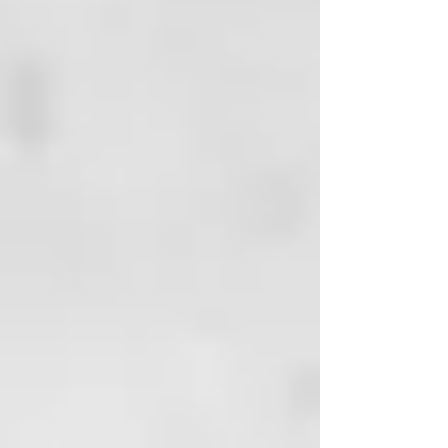
rubios
CARAMEL
para rubios cálidos,
crea un tono rubio miel o
dorado
ORANGE
para revivir un cobre
opaco
RED
para revivir e intensificar
los rojos apagados
BROWN
para realzar y
equilibrar las tonalidades del
cabello castaño a castaño claro