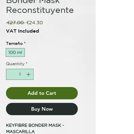
Reconstituyente
Regular
Sale
 €27.00 
€24.30
Price
Price
VAT Included
Tamaño
*
100 ml
Quantity
*
Add to Cart
Buy Now
KEYFIBRE BONDER MASK -
MASCARILLA