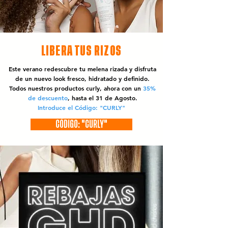
LIBERA TUS RIZOS
Este verano redescubre tu melena rizada y disfruta
de un nuevo look fresco, hidratado y definido.
Todos nuestros productos curly, ahora con un
35%
de descuento
, hasta el 31 de Agosto.
Introduce el Código: "CURLY"
CÓDIGO: "CURLY"