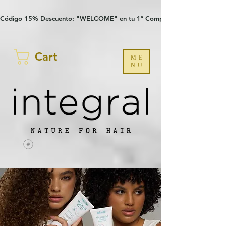
Verification: 97a30386b8a1fa77
G-YHZRM6P8WP
Código 15% Descuento: "WELCOME" en tu 1ª Compra
Cart
ME
NU