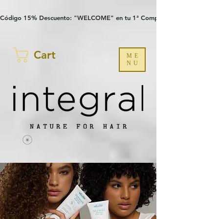
Verification: 97a30386b8a1fa77
G-YHZRM6P8WP
Código 15% Descuento: "WELCOME" en tu 1ª Compra
Cart
ME
NU