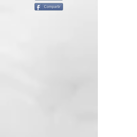
escurrido. Dejar actuar durante
Compartir
unos minutos y proceder con el
enjuague.
150ML
INCI:
AQUA (WATER)
CETEARYL ALCOHOL
CETRIMONIUM CHLORIDE
DIMETHICONE
GLYCERIN
PROPYLENE GLYCOL
MYRISTYL ALCOHOL
CETEARYL ETHYLHEXANOATE
BUTYROSPERMUM PARKII (SHEA
BUTTER)
PHENOXYETHANOL
AMODIMETHICONE
HYDROXYPROPYL GUAR
HYDROXYPROPYLTRIMONIUM
CHLORIDE PARFUM