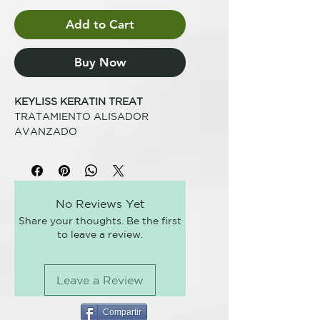
Add to Cart
Buy Now
KEYLISS KERATIN TREAT
TRATAMIENTO ALISADOR
AVANZADO
ACONDICIONADOR INTENSIVO
Ayuda a mantener y prolongar el
efecto cosmético del servicio de
No Reviews Yet
alisado efectuado en el salón. El
Share your thoughts. Be the first
cabello luce luminoso, suave y
to leave a review.
fácil de peinar. Nutre y protege la
fibra capilar. Fórmula profesional.
Leave a Review
CÓMO USARLO:
Después del champú, aplicar
sobre el cabello mojado y bien
Compartir