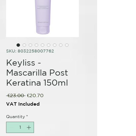
SKU: 8032258007762
Keyliss -
Mascarilla Post
Keratina 150ml
Regular
Sale
 €23.00 
€20.70
Price
Price
VAT Included
Quantity
*