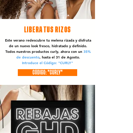
LIBERA TUS RIZOS
Este verano redescubre tu melena rizada y disfruta
de un nuevo look fresco, hidratado y definido.
Todos nuestros productos curly, ahora con un
35%
de descuento
, hasta el 31 de Agosto.
Introduce el Código: "CURLY"
CÓDIGO: "CURLY"