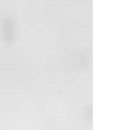
(FRAGRANCE)
CITRIC ACID
ETHYLHEXYLGLYCERIN
DISODIUM EDTA
POLYQUATERNIUM-7
LIMONENE
TRIDECETH-10
HYDROLYZED KERATIN
TRAMETES VERSICOLOR
EXTRACT
SODIUM BENZOATE
LEUCONOSTOC/RADISH ROOT
FERMENT FILTRATE