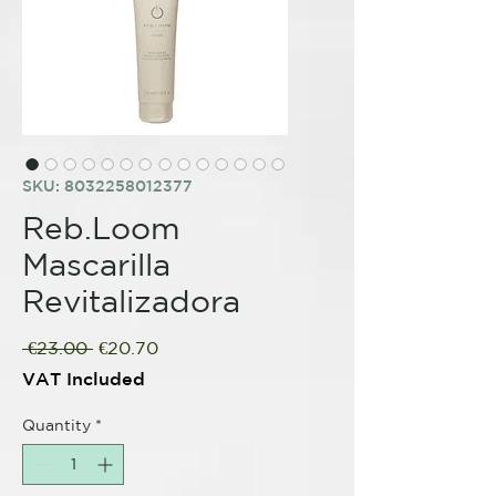
SKU: 8032258012377
Reb.Loom
Mascarilla
Revitalizadora
Regular
Sale
 €23.00 
€20.70
Price
Price
VAT Included
Quantity
*