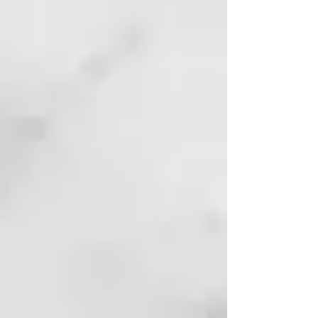
rivales.
REB.LOOM
en muy pocos pasos
hará que reflorezcan tus cabellos,
devolviéndoles brillo y vitalidad.
Le da volumen y consistencia a la
fibra, que recobra suavidad,
elasticidad y peinabilidad al
instante. Nutre, refuerza y
mantiene el grado de hidratación
adecuado, atenuando los signos
causados por el paso del tiempo.
Es un sistema completo de
tratamiento en la peluquería y de
mantenimiento en casa
constituido por cinco referencias,
que utilizar en cuatro sencillos
pasos.
Principios activos:
Vegplex:
Un complejo cien por