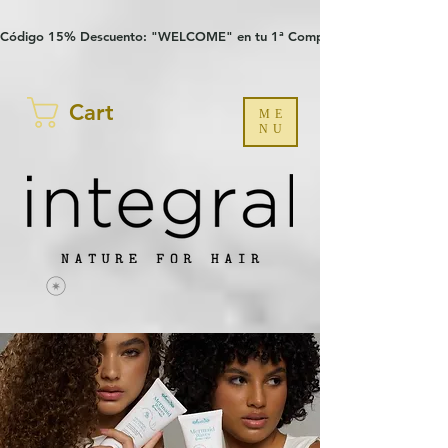
Verification: 97a30386b8a1fa77
G-YHZRM6P8WP
Código 15% Descuento: "WELCOME" en tu 1ª Compra
Cart
ME
NU