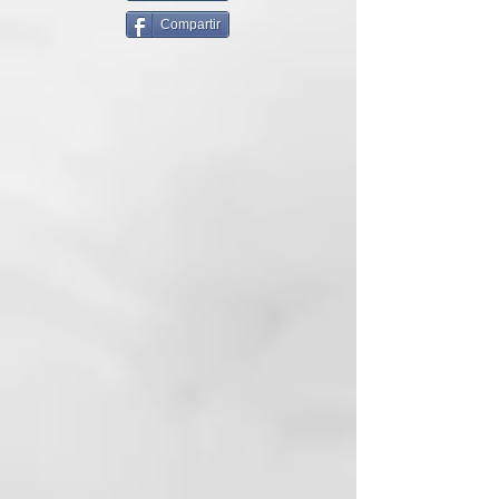
escurridos, de tres a cinco
Compartir
minutos, y después se pasa al
aclarado.
Formato:
150 ml
CÓMO USARLO
Después del tratamiento
revitalizador, se aplica a los
cabellos húmedos y bien
escurridos, de tres a cinco
minutos, y después se pasa al
aclarado.
REB.LOOM
De cero a diez, ¿cuánto te
gustaría poder dar nueva vida
instantáneamente a cabellos
apagados, débiles y tratados?