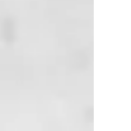
Con el paso del tiempo, no solo la
piel, sino también el pelo muestra
las señales de su envejecimiento:
pierde luminosidad, se estropea y
no aguanta el marcado. Si además,
al deterioro natural le sumamos
los continuos cambios de imagen
y el uso exagerado de la plancha,
las consecuencias están a la vista.
PERO A PARTIR DE AHORA
TIENES UN NUEVO CÓMPLICE EN
LA PELUQUERÍA: REB.LOOM
Se trata de un tratamiento vegano
específico para rejuvenecer,
revitalizar y ver reflorecer el pelo.
Le da luminosidad y suavidad a la
melena brindándole un envidiable
aspecto radiante.
¿El sueño? Tener unos cabellos
hermosos, luminosos y sin