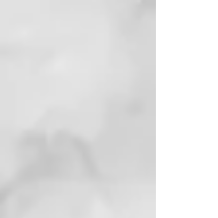
cien vegano y de origen natural,
fruto de una moderna tecnología
en la que un derivado catiónico de
la remolacha azucarera y de la
manzana actúa en sinergia con un
derivado de los ácidos grasos
vegetales, creando una película
protectora que mejora y da
cuerpo a la fibra capilar.
Ácido Hialurónico:
Gracias a sus
propiedades hidratantes,
contribuye a devolverle cuerpo y
volumen al pelo, mejorando su
aspecto, brillo y peinabilidad.
Pantenol:
Precursor de la vitamina
B5, además de acondicionar y dar
cuerpo, mejora la flexibilidad y la
elasticidad del pelo. Mantiene la
correcta hidratación dentro del
cabello.
Proteínas del arroz y del trigo