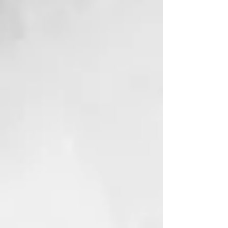
hidrolizadas:
Gracias a su
composición a base de
aminoácidos poseen una alta
afinidad con las queratinas de los
cabellos. Desempeñan una acción
hidratante, reestructurante y
alisadora.