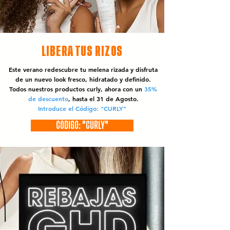
LIBERA TUS RIZOS
Este verano redescubre tu melena rizada y disfruta
de un nuevo look fresco, hidratado y definido.
Todos nuestros productos curly, ahora con un
35%
de descuento
, hasta el 31 de Agosto.
Introduce el Código: "CURLY"
CÓDIGO: "CURLY"