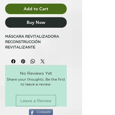
Add to Cart
Buy Now
MÁSCARA REVITALIZADORA
RECONSTRUCCIÓN
REVITALIZANTE
Nutre y devuelve brillo, cuerpo,
peinabilidad y vitalidad a cabellos
débiles, estropeados, quebradizos
No Reviews Yet
o deteriorados sin recargarlos,
Share your thoughts. Be the first
dejándolos sueltos y dóciles al
to leave a review.
peine. Pantenol, ácido hialurónico,
vitamina E y “Vegplex” enriquecen
esta máscara de textura rica y
Leave a Review
espesa. Después del tratamiento
revitalizador, se aplica a los
cabellos húmedos y bien
Compartir