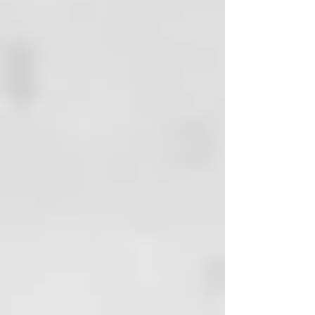
5% en solo 28 días*
- Piel con un aspecto regenerado
y más joven
Características técnicas
- Certificación biológica Cosmos
- Eficacia clínicamente
comprobada
- Dermatológicamente testado en
pieles sensibles
- Fórmula enriquecida con Aceite
de Hueso de Albaricoque
obtenido mediante upcycling
100% de ingredientes de origen
natural
Eficacia comprobada: arrugas
alisadas y piel más elástica y firme
* Las pruebas clínicas realizadas
en una muestra de 20 personas
mostraron mejoras significativas