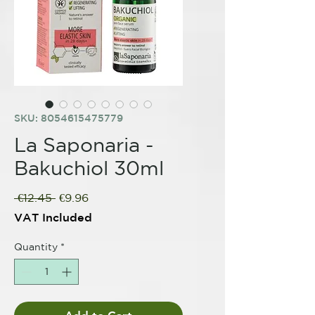
SKU: 8054615475779
La Saponaria -
Bakuchiol 30ml
Regular
Sale
 €12.45 
€9.96
Price
Price
VAT Included
Quantity
*