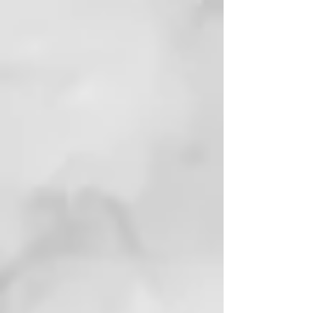
textura de la crema sea mucho
más ligera al tacto y más fácil de
absorber, aumentando su eficacia.
Para quien está indicado.
El Bakuchiol es perfecto para
quienes desean incorporar a su
rutina de belleza un activo natural
capaz de regenerar y tensar la
piel. Su textura en aceite lo hace
especialmente adecuado para
pieles secas y maduras.