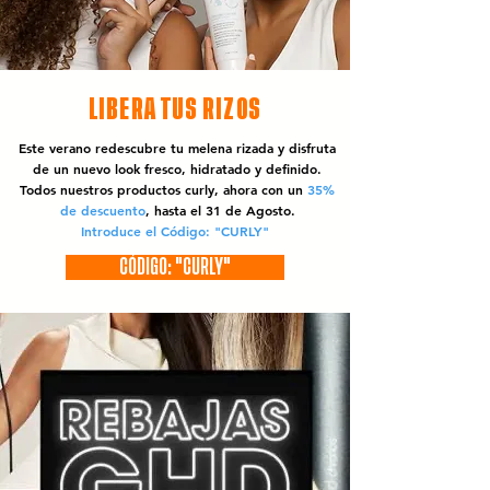
LIBERA TUS RIZOS
Este verano redescubre tu melena rizada y disfruta
de un nuevo look fresco, hidratado y definido.
Todos nuestros productos curly, ahora con un
35%
de descuento
, hasta el 31 de Agosto.
Introduce el Código: "CURLY"
CÓDIGO: "CURLY"