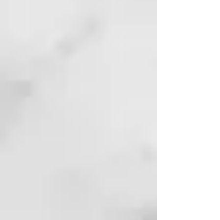
en los parámetros evaluados:
- una reducción de la profundidad
de las arrugas "patas de gallo" del
-10% después de 28 días de uso
del producto
- aumento del parámetro de
elasticidad y firmeza de la piel en
un 5% después de 28 días de
uso
Cómo utilizar
Puedes utilizar por la mañana y
por la noche, sobre el rostro
limpio, de dos maneras:
1) Solo, como alternativa o antes
de la crema, aplicando 2 gotas
directamente sobre el rostro y
masajeando hasta su completa
absorción.
2) Como potenciador, añadiendo 1
o 2 gotas a tu crema facial o
sérum favorito. Hará que la