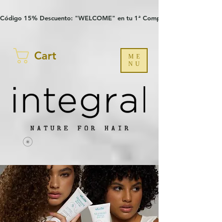
Verification: 97a30386b8a1fa77
G-YHZRM6P8WP
Código 15% Descuento: "WELCOME" en tu 1ª Compra
Cart
ME
NU