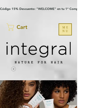
Verification: 97a30386b8a1fa77
G-YHZRM6P8WP
Código 15% Descuento: "WELCOME" en tu 1ª Compra
Cart
ME
NU