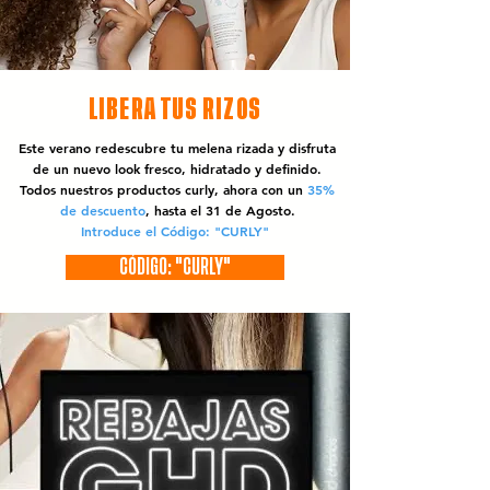
LIBERA TUS RIZOS
Este verano redescubre tu melena rizada y disfruta
de un nuevo look fresco, hidratado y definido.
Todos nuestros productos curly, ahora con un
35%
de descuento
, hasta el 31 de Agosto.
Introduce el Código: "CURLY"
CÓDIGO: "CURLY"