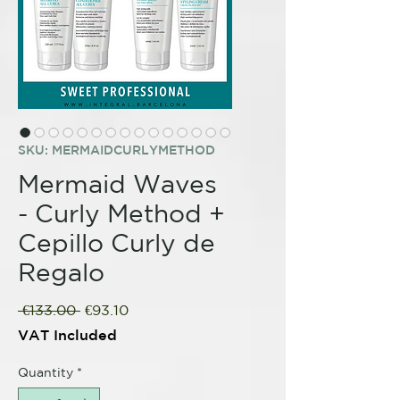
SKU: MERMAIDCURLYMETHOD
Mermaid Waves
- Curly Method +
Cepillo Curly de
Regalo
Regular
Sale
 €133.00 
€93.10
Price
Price
VAT Included
Quantity
*