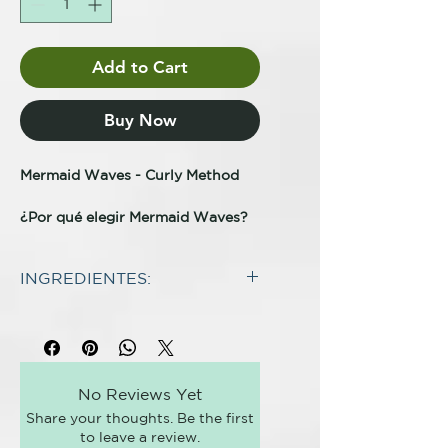
Add to Cart
Buy Now
Mermaid Waves - Curly Method
¿Por qué elegir Mermaid Waves?
La línea Mermaid Waves fue
especialmente desarrollada para
INGREDIENTES:
proporcionar cuidados especiales
a los cabellos ondulados y rizados,
INCI:
contando también con tecnología
Water, Glycerin, Sodium Lauroyl
innovadora y materia prima
Methyl Isethionate, PEG-40
específica capaz de mantener la
Hydrogenated Castor Oil,
integridad y la salud de la fibra
No Reviews Yet
Cocamidopropyl Betaine, PEG-120
capilar.
Share your thoughts. Be the first
Methyl Glucose Trioleate,
Promueve fuerza, suavidad y
to leave a review.
Propylene Glycol, Polyacrylate-33,