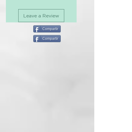
brillo. Posee activos capaces de
Parfum, Triethanolamine,
proteger el cabello contra
Phenoxyethanol, Sodium Chloride,
procesos oxidativos, con acción
Leave a Review
Trisodium Ethylenediamine
antiencrespamiento y antiestática,
Disuccinate, Sodium Benzoate, D-
además de realzar la definición de
Limonene, Polyethylene
Compartir
las ondas y rizos.
Terephthalate, Disodium EDTA,
Compartir
Ethylhexylglycerin,
Tecnología:
Hydroxycitronellal, Citronellol, CI
» Activos Naturales: Chía y
61570, CI 77000.
Linaza;
» Activos hidratantes y catiónicos
– propiedades antiestáticas;
» Mezcla de aceites vegetales
nobles conteniendo
concentración planificada de
macadamia, melocotón y avellana;
» Manteca de Karité;
» Aceite de Girasol – omegas 3, 6
y 9 + vitamina E;
» Fórmulas veganas.
¿Qué hace que Mermaid sea