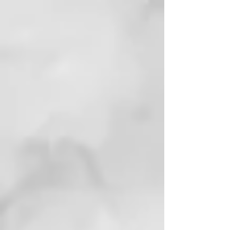
Crema sin enjuague que deja los
rizos definidos, sueltos y
controlados por más tiempo.
Contiene un fijador de alto
rendimiento que no deja una
película rígida, además de agentes
hidratantes y manteca de karité
para nutrir y suavizar el cabello.
Ayuda a reducir el frizz y facilita
el peinado tanto en cabello
seco como húmedo.
CURLY JELLY
Su textura y viscosidad están
diseñadas para facilitar la
aplicación, garantizar un secado
rápido y una buena distribución.
La fórmula en gel modela los rizos
de manera eficaz con un acabado
natural. Contiene polímeros y
polisacáridos que mejoran la
maleabilidad del cabello,