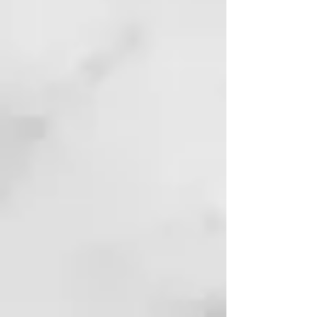
dar brillo. También facilita el
peinado y
el desenredado gracias a sus
propiedades antiestáticas.
CONDITIONER ALL CURLS
Diseñado para desenredar y
acondicionar el cabello rizado
después de un tratamiento con
Mermaid Waves. Su fórmula
hidrata y nutre, facilitando el
peinado y eliminando nudos al
instante. Contiene ingredientes
que promueven rizos suaves,
brillo y control del frizz. Además,
incluye aceite de girasol y una
mezcla de 10 aceites exóticos para
garantizar suavidad y brillo
duradero.
STYLING CREAM