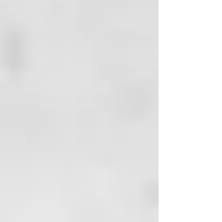
único?
🌊 Hidratación profunda:
Olvídate del cabello seco y sin
vida.
✨ Brillo duradero: Mantiene el
cabello radiante por semanas.
🌱 Vegano y sostenible: Cuida
el cabello y el planeta.
⏳ Fórmula rápida: Resultados
perfectos en solo minutos.
Home Care
SHAMPOO ALL CURLS
Su fórmula limpia y cuida el
cabello ondulado, proporcionando
una limpieza eficiente sin dañar la
fibra. Contiene aceite de coco
para una limpieza suave y
espumosa, y una mezcla de 10
aceites exóticos para suavizar y