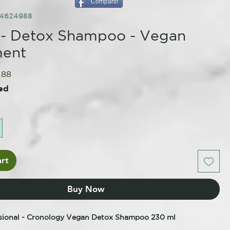
Compartir
84624988
 - Detox Shampoo - Vegan
ment
ular
Sale
.88
e
Price
ed
rt
Buy Now
sional - Cronology Vegan Detox Shampoo 230 ml