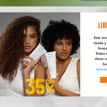
LIB
Este ve
rizada y
fresc
Todos n
ahora 
ha
Introd