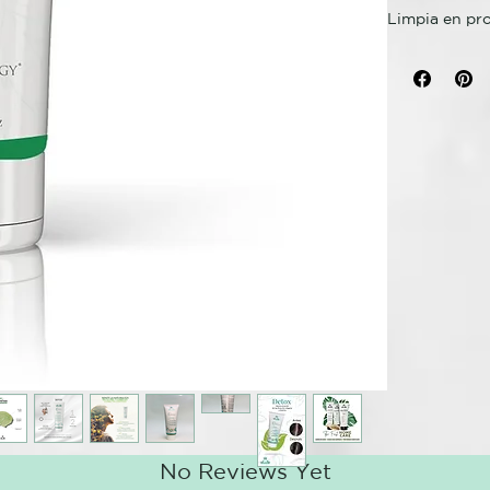
Limpia en pro
con arcilla v
ayuda a contr
sanguínea y p
hierba de lim
increíblemen
bienestar.
MODO DE U
1- Aplicar el
2- Masajear e
REESTRUCTU
Tratamiento De
Cuerpo en pro
Es un tratami
antioxidante 
aportando una
y frescura.
No Reviews Yet
Combate las 