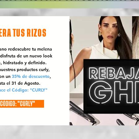
ERA TUS RIZOS
rano redescubre tu melena
 disfruta de un nuevo look
o, hidratado y definido.
uestros productos curly,
con un
35% de descuento
,
sta el 31 de Agosto.
uce el Código: "CURLY"
CÓDIGO: "CURLY"