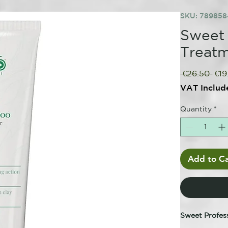
SKU: 78985
Sweet
Treat
Reg
 €26.50 
€19
Pric
VAT Includ
Quantity
*
Add to Ca
Sweet Profes