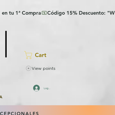
Cart
View points
Log In
A
XCEPCIONALES