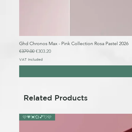
Ghd Chronos Max - Pink Collection Rosa Pastel 2026
Regular Price
Sale Price
€379.00
€303.20
VAT Included
Related Products
🩷💗💓💞💕💘🩷