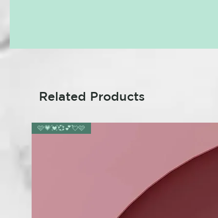
Related Products
🩷💗💓💞💕💘🩷