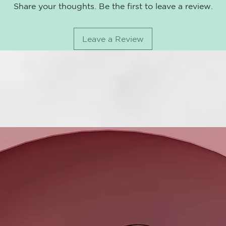
Share your thoughts. Be the first to leave a review.
INCI:
Water (Aqua),
PEG-40 Hydro
Leave a Review
Hydrolyzed Co
Cellulose, Gl
Flexuosus Lea
Hcl, Pantheno
Protein, Hydr
Serine, Linal
Methylcellulo