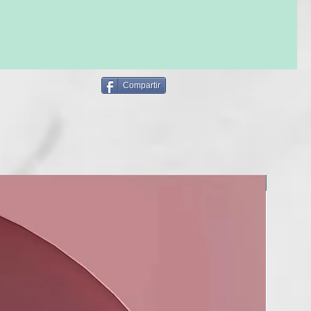
 Propylene Glycol, Polyacrylate-33, 1-Amino-2-Propanol,
genated Castor Oil, Polyquaternium-7, Polyvinyl Alcohol,
llagen, Parfum, Phenoxyethanol, Menthol, Mannitol, Kaolin,
ycyrrhiza Glabra (Licorice), Rose Extract, Cymbopogon
Compartir
f Oil, Disodium EDTA, Ethylhexylglycerin, Glycerin, Arginine
l, CI 47005, Limonene, Creatine, Glycine, Hydrolyzed Corn
olyzed Soy Protein, Hydrolyzed Wheat Protein, Proline,
ool, CI 77007, Acetyl Cysteine, Hexyl Cinnamal, Hydroxypropyl
se, Tocopheryl Acetate, Citronellol.
NUEVO