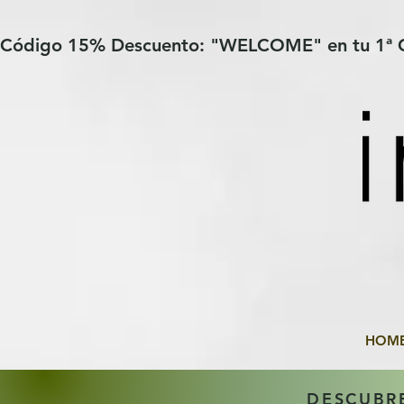
Verification: 97a30386b8a1fa77
G-YHZRM6P8WP
Código 15% Descuento: "WELCOME" en tu 1ª
HOM
DESCUBR