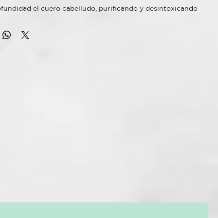
fundidad el cuero cabelludo, purificando y desintoxicando
erde y extractos de ginseng. Perfecto para cabellos grasos,
olar el exceso de grasa acumulada, estimula la circulación
otencia la oxigenación de la piel. Con aceite esencia de
ón, promueve la acción antioxidante, deja el cabello
te perfumado y proporciona una agradable sensación de
SO
 shampoo detox sobre el cabello húmedo.
l cuero cabelludo con movimientos circulares.
RACIÓN DE LAS FIBRAS DE COLÁGENO Y ELASTINA.
sintoxicante 2 en 1, Limpia y Purifica el Cuero Cabelludo y el
fundidad dejandólo suave y sedoso.
ento natural que estimula el control de la grasa y es un
para el cuero cabelludo y piel. Realiza limpieza profunda,
 piel más joven, controlando la grasa y ofreciendo suavidad
enfermedades capilares como escemas, caspa y psoriasis.