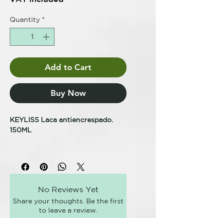
Quantity
*
Add to Cart
Buy Now
KEYLISS Laca antiencrespado.
150ML
KEYLISS KERATIN TREAT
TRATAMIENTO ALISADOR
AVANZADO
No Reviews Yet
LACA ANTICRESPO
Share your thoughts. Be the first
Fórmula específica anticrespo,
to leave a review.
contiene resinas antihumedad de