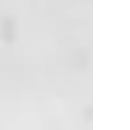
AQUA
ISOPROPYL PALMITATE
PEG/PPG-25/25 DIMETHICONE
PROPYLENE GLYCOL
PANTHENOL
TOCOPHERYL ACETATE
HEXYL CINNAMAL
ORYZA SATIVA BRAN OIL
LIMONENE
LINALOOL