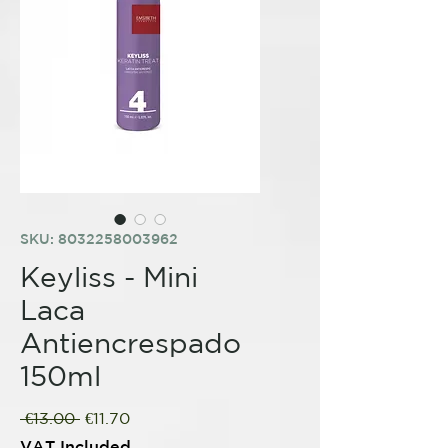
SKU: 8032258003962
Keyliss - Mini
Laca
Antiencrespado
150ml
Regular
Sale
 €13.00 
€11.70
Price
Price
VAT Included