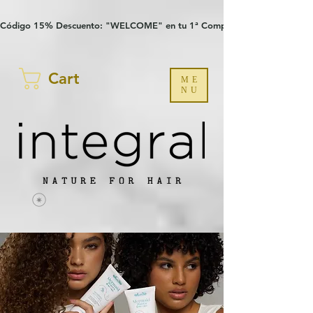
Verification: 97a30386b8a1fa77
G-YHZRM6P8WP
Código 15% Descuento: "WELCOME" en tu 1ª Compra
Cart
ME
NU