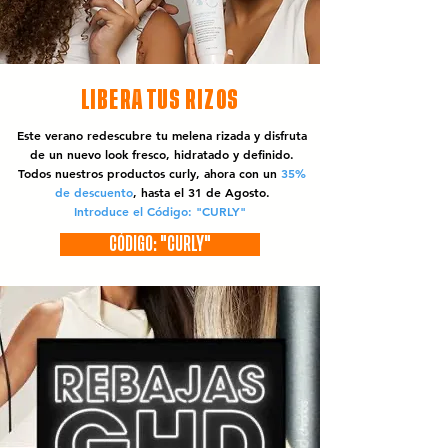
LIBERA TUS RIZOS
Este verano redescubre tu melena rizada y disfruta
de un nuevo look fresco, hidratado y definido.
Todos nuestros productos curly, ahora con un
35%
de descuento
, hasta el 31 de Agosto.
Introduce el Código: "CURLY"
CÓDIGO: "CURLY"