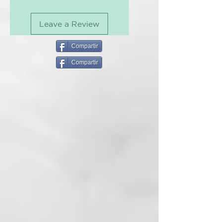
nueva generación con efecto
memoria que fijan el peinado y lo
Leave a Review
preservan a lo largo del tiempo.
De difusión ultra ligera, no es
pegajosa y seca rápidamente.
Compartir
Fórmula profesional.
Compartir
CÓMO USARLO:
Vaporizar sobre el cabello seco
desde 20-25 cm de distancia.
INCI
:
ALCOHOL DENAT.
BUTANE
PROPANE
ACRYLATES/T-
BUTYLACRYLAMID E
COPOLYMER ISOBUTANE
AMINOMETHYL PROPANOL
CYCLOPENTASILOXANE
ISOPROPYL MYRISTATE PARFUM