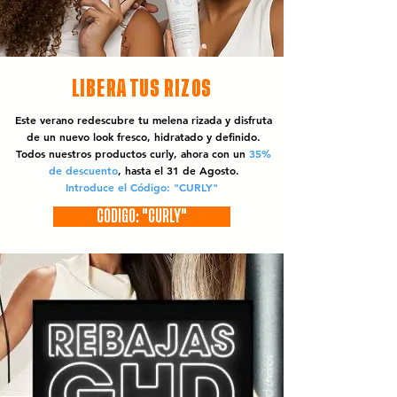
LIBERA TUS RIZOS
Este verano redescubre tu melena rizada y disfruta
de un nuevo look fresco, hidratado y definido.
Todos nuestros productos curly, ahora con un
35%
de descuento
, hasta el 31 de Agosto.
Introduce el Código: "CURLY"
CÓDIGO: "CURLY"