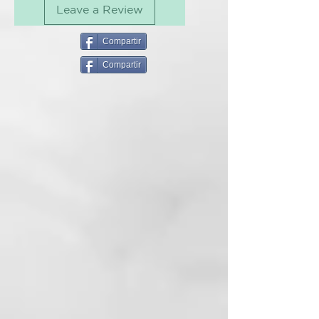
Leave a Review
TECNOLOGÍA Y ACCIÓN:
Una
buena regla general para
Compartir
protegerse de la acumulación no
Compartir
deseada de minerales dañinos, es
proporcionar a la estructura del
cabello una cantidad significativa
de minerales beneficiosos por
adelantado. La innovadora
fórmula, a base de preciosos
minerales bioquelados y
seleccionados por su función útil,
como el cobre, el hierro, el
magnesio y el silicio, tiene la
capacidad de aportar vigor a la
estructura del cabello, uniendo,
integrando y compactando las
sustancias aportadas.
BENEFICIOS:
Aporta la máxima
cohesión y compatibilidad entre