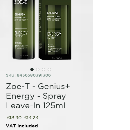
SKU: 8436580391306
Zoe-T - Genius+
Energy - Spray
Leave-In 125ml
Regular
Sale
 €18.90 
€13.23
Price
Price
VAT Included