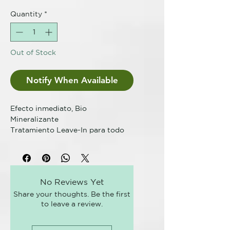
Quantity
*
Out of Stock
Notify When Available
Efecto inmediato, Bio
Mineralizante
Tratamiento Leave-In para todo
tipo de cabellos
DESCRIPCION DEL PRODUCTO:
Bio Mineralizante, de acción
No Reviews Yet
protectora, hidratante, nutriente,
Share your thoughts. Be the first
fortaleciente y sellador. Aplicado
to leave a review.
antes del secado, combina y fija
los principios activos en el
cabello.