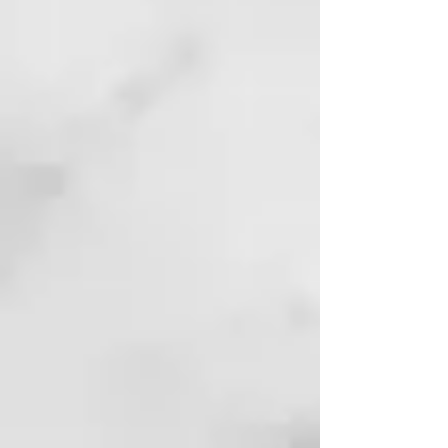
brillantes, se recomienda envolver
el cabello en una toalla tibia.
ENERGY ESSENTIAL POTION
aporta la máxima hidratación,
sedosidad y mantiene la cantidad
adecuada de agua para proteger
el cabello de los efectos nocivos
provocados por agentes externos
y da fuerza al trabajo técnico
realizado. Aporta volumen y
cuerpo, fortalece las membranas
en las distintas capas de la
cutícula. Gracias a sus proteínas
activas, hace que estas
membranas permanezcan más
resistentes y flexibles.
PH:
3,0 – 3,5