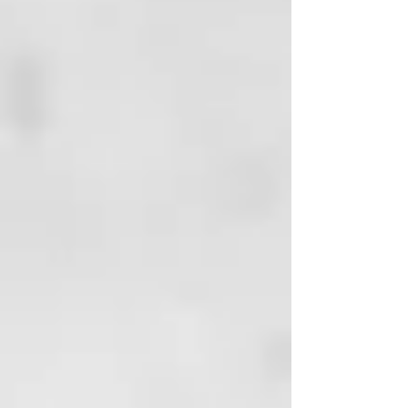
los principios activos y la
estructura del cabello. Cabello
protegido para un efecto brillante
y sedoso. Cabello suave, hidratado
y reestructurado.
INSTRUCCIONES DE
USO:
Tratamiento intensivo.
Después del champú, enjuague
bien con agua tibia. Deja el exceso
de agua en el cabello mojado.
Distribuya uniformemente el
producto desde las raíces hasta
las puntas. Masajear para activar,
hasta que aparezca una
abundante espuma, desenredar el
cabello y distribuir el producto
con un peine de dientes anchos.
Dejar actuar 5 minutos, aclarar
con agua. Para obtener unos
resultados más hidratados y