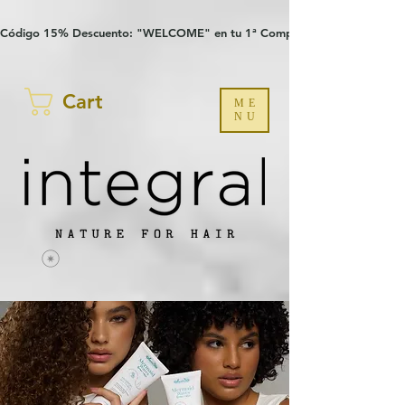
Verification: 97a30386b8a1fa77
G-YHZRM6P8WP
Código 15% Descuento: "WELCOME" en tu 1ª Compra
Cart
ME
NU