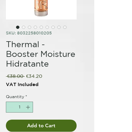
SKU: 8032258010205
Thermal -
Booster Moisture
Hidratante
Regular
Sale
 €38.00 
€34.20
Price
Price
VAT Included
Quantity
*
Add to Cart