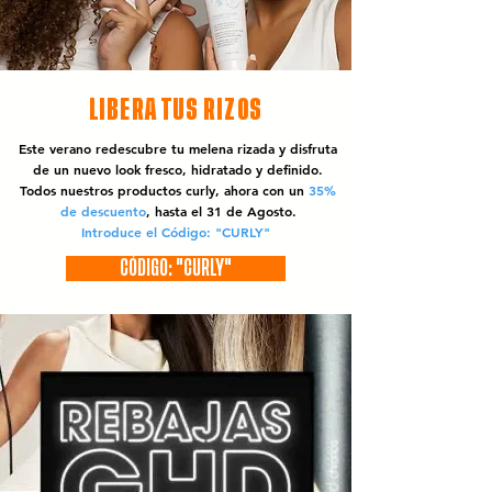
LIBERA TUS RIZOS
Este verano redescubre tu melena rizada y disfruta
de un nuevo look fresco, hidratado y definido.
Todos nuestros productos curly, ahora con un
35%
de descuento
, hasta el 31 de Agosto.
Introduce el Código: "CURLY"
CÓDIGO: "CURLY"