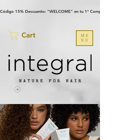
Verification: 97a30386b8a1fa77
G-YHZRM6P8WP
Código 15% Descuento: "WELCOME" en tu 1ª Compra
Cart
ME
NU