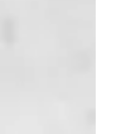
tocoferilo.
MODALIDAD DE APLICACIÓN:
• Mezcle 1 ml de potenciador con
10 ml de máscara/acondicionador
(una dispensación corresponde a
0,5 ml).
•
Distribuyaconlasmanosenladirecci
ón del tallo y masajee
delicadamente en la dirección
opuesta a la dirección de las
escamas.
• Deje actuar de 5 a 10 minutos y
peine según la dirección natural
del tallo.
• Aclare abundantemente
FRECUENCIA DE USO:
tras la
evaluación y la sugerencia del
operador.