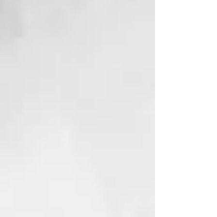
Romanos, con la ciencia moderna
de las fórmulas sin SLES ni
parabenos. Thermal está
enriquecida aún más con dos
principios activos: el escudo
anticontaminación y el extracto
fotoprotector que protegen el
cuero cabelludo y el cabello
contra la contaminación
atmosférica y los efectos dañinos
de la luz azul.
EL AGUA TERMAL CERTIFICADA
DE THERMAL
El Agua Termal con la fórmula
Thermal está certificada por el
Ministerio de Salud. Transforma el
servicio en el salуn en una
ceremonia con la cual purificarse
de estrés, impurezas,
pensamientos negativos y