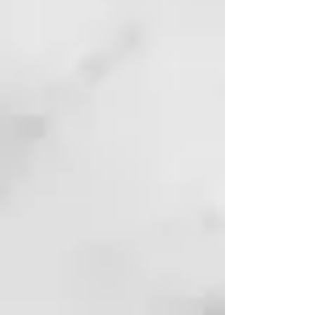
BENEFICIOS:
integra la
composición proteica y lipídica de
la queratina y da suavidad,
flexibilidad y facilita el peinado.
CÓMO USARLO
Mezclar 1 parte de booster con 10
partes de
mascarilla/acondicionador
(relación 1:10) y aplicar sobre el
cabello lavado y bien escurrido.
Para situaciones extremas es
posible mezclar 2 partes de
booster con 10 de
mascarilla/acondicionador. Dejar
actuar durante unos minutos y
enjuagar. También se puede
mezclar con los otros boosters
según las necesidades.
Formato: 30 ml