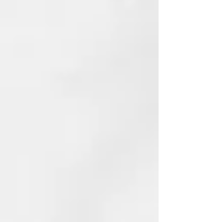
recargarse de energía vital.
NUESTRO COMPROMISO
ECOSOSTENIBLE
El material de los frascos de
Thermal es GREEN BIO-BASED
PE, un material que se fabrica con
caсa de azúcar y contribuye a
reducir la cantidad de CO2 en la
atmósfera. Porque amamos este
planeta y queremos cuidarlo.