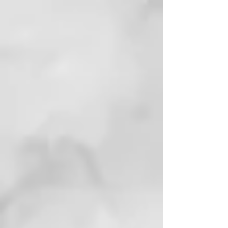
PARA PURIFICAR, OXIGENAR,
REMINERALIZAR
Nuestros tratamientos preparan el
cuero cabelludo para todos los
beneficios de los ingredientes de
la línea, tales como la arcilla, los
aceites esenciales y el Agua
Termal bioactiva, contenidos en
todas las fórmulas.
THERMAL, EL PIONERO DEL
CUIDADO TERMAL PARA EL
CABELLO
Thermal nace en 2003 y es la
primera lÍnea que integra la
eficacia del Agua y de la arcilla
termal al cuidado profesional del
cabello. Conjuga la sabidurÍa del
Agua de las antiguas Termas de
Juno, cuyas propiedades se
conocen desde los tiempos de los