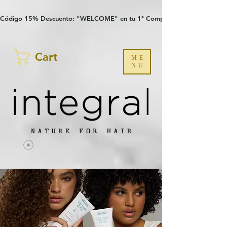
Verification: 97a30386b8a1fa77
G-YHZRM6P8WP
Código 15% Descuento: "WELCOME" en tu 1ª Compra
Cart
ME
NU