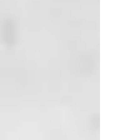
internas de minerales (en
particular, azufre).
SUSTANCIAS
FUNCIONALES: agua
termal, pantenol, áloe, vitamina C
y E, filtro solar, Buddleja officinalis
y Biosaccharide Gum.
MODALIDAD DE APLICACIÓN:
• Aplique en cantidad moderada
como compresa después de un
lavado con champú específico.
• Deje actuar durante algunos
minutos.
• Aclare cuidadosamente.
FRECUENCIA DE USO: tras la
evaluación y la sugerencia del
operador.
BENEFICIOS: tiene una acción