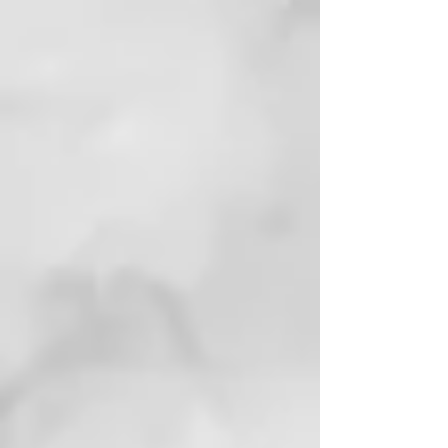
eficacia del Agua y de la arcilla
termal al cuidado profesional del
cabello. Conjuga la sabidurÍa del
Agua de las antiguas Termas de
Juno, cuyas propiedades se
conocen desde los tiempos de los
Romanos, con la ciencia moderna
de las fórmulas sin SLES ni
parabenos. Thermal está
enriquecida aún más con dos
principios activos: el escudo
anticontaminación y el extracto
fotoprotector que protegen el
cuero cabelludo y el cabello
contra la contaminación
atmosférica y los efectos dañinos
de la luz azul.
EL AGUA TERMAL CERTIFICADA
DE THERMAL
El Agua Termal con la fórmula