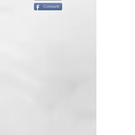
despigmentada. El cabello
Compartir
presenta cambios morfológicos y
estructurales. Estéticamente
aparece opaco, árido y frágil,
difícil de peinar, con poca
resistencia y áspero al tacto. La
elasticidad y la flexibilidad se
alteran: puntas abiertas, dañadas
o cabello roto.
CAUSAS: ambientales, como la
exposición solar, al cloro y a la
salinidad. Tratamientos
cosméticos y peinados demasiado
frecuentes, secado demasiado
caliente
y cerca de la fuente de calor.
Gestos (cepillo, tics nerviosos)
agresivos, peinados
extremos. Cosméticos
delipidizantes o deficiencias