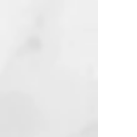
BUDDLEJA OFFICINALIS
FLOWER EXTRACT CI 15510
(ORANGE 4)
BIOSACCHARIDE GUM-4
MAGNESIUM ASCORBYL
PHOSPHATE POTASSIUM
SORBATE
SODIUM BENZOATE