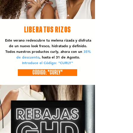
LIBERA TUS RIZOS
Este verano redescubre tu melena rizada y disfruta
de un nuevo look fresco, hidratado y definido.
Todos nuestros productos curly, ahora con un
35%
de descuento
, hasta el 31 de Agosto.
Introduce el Código: "CURLY"
CÓDIGO: "CURLY"