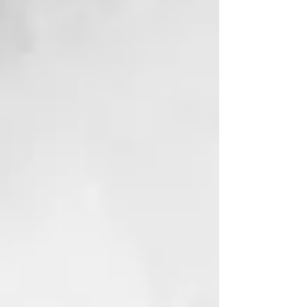
Thermal está certificada por el
Ministerio de Salud. Transforma el
servicio en el salуn en una
ceremonia con la cual purificarse
de estrés, impurezas,
pensamientos negativos y
recargarse de energía vital.
NUESTRO COMPROMISO
ECOSOSTENIBLE
El material de los frascos de
Thermal es GREEN BIO-BASED
PE, un material que se fabrica con
caсa de azúcar y contribuye a
reducir la cantidad de CO2 en la
atmósfera. Porque amamos este
planeta y queremos cuidarlo.
INCI:
AQUA (WATER)
PROPYLENE GLYCOL
GLYCERIN