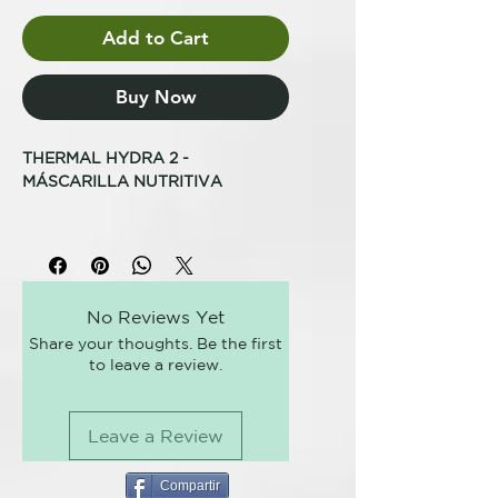
Add to Cart
Buy Now
THERMAL HYDRA 2 -
MÁSCARILLA NUTRITIVA
PARA NUTRIR Y ACONDICIONAR
EL CABELLO SECO Y OPACO
Tratamiento termal específico
para el bienestar del cabello seco,
No Reviews Yet
deshidratado y estresado. Deja el
Share your thoughts. Be the first
cabello suave, brillante y fácil de
to leave a review.
peinar nutriéndolo en
profundidad. Fórmula profesional.
Leave a Review
ANOMALÍA: cutícula con escamas
abiertas, dañada o incluso
ausente. Corteza desfibrada, débil,
Compartir