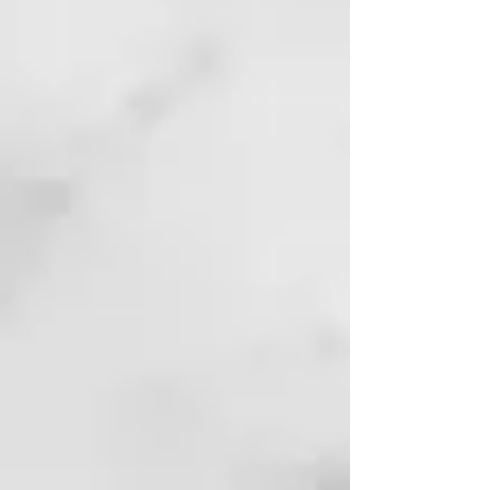
ultra emoliente, nutre y estimula
el metabolismo del cabello y al
mismo tiempo lo acondiciona y le
da brillo. Garantiza un bienestar
único y total del cabello (fibra y
raíz).
Previene los daños de radicales
libres y de sustancias
contaminantes ambientales.
CÓMO USARLO
Aplicar sobre el cabello húmedo y
dejar actuar durante unos
minutos. Enjuagar
cuidadosamente.
THERMAL, EL PIONERO DEL
CUIDADO TERMAL PARA EL
CABELLO
Thermal nace en 2003 y es la
primera lÍnea que integra la