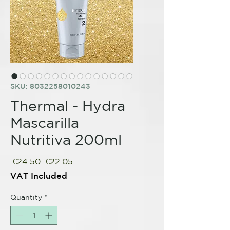
SKU: 8032258010243
Thermal - Hydra
Mascarilla
Nutritiva 200ml
Regular
Sale
 €24.50 
€22.05
Price
Price
VAT Included
Quantity
*