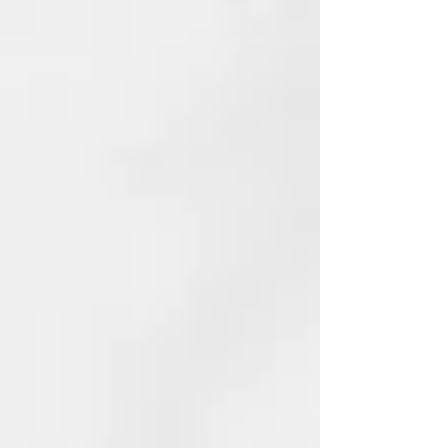
MYRISTYL ALCOHOL
CETRIMONIUM CHLORIDE
HYDROXYPROPYL GUAR
DIMETHICONE
PARAFFINUM LIQUIDUM
(MINERAL OIL)
PHENOXYETHANOL
CETEARYL ALCOHOL
BEHENTRIMONIUM CHLORIDE
PARFUM (FRAGRANCE)
AMODIMETHICONE
PANTHENOL
ETHYLHEXYLGLYCERIN
ALOE BARBADENSIS LEAF JUICE
BENZOPHENONE-4
ISOPROPYL ALCOHOL
LACTIC ACID
PROPANEDIOL
TRIDECETH-10
LIMONENE
TOCOPHERYL ACETATE