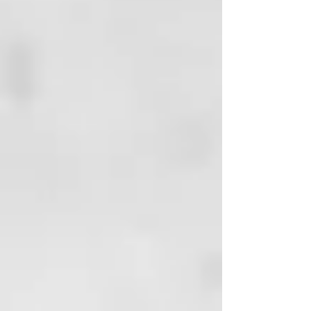
láctico, Buddleja officinalis,
Biosaccharide Gum.
MODALIDAD DE
APLICACIÓN: aplíquelo sobre el
cabello mojado y secado
adecuadamente con una toalla,
masajee delicadamente y deje
actuardurante 5 minutos.
FRECUENCIA DE USO: para uso
frecuente.
BENEFICIOS: gracias a la
presencia del extracto de las
semillas de Moringa oleifera,
confiere al cabello la nutrición
necesaria con su elevado
contenido de ácidos grasos
poliinsaturados y vitaminas A, C y
E. Estas funcionan como