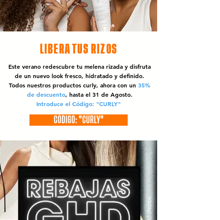
LIBERA TUS RIZOS
Este verano redescubre tu melena rizada y disfruta
de un nuevo look fresco, hidratado y definido.
Todos nuestros productos curly, ahora con un
35%
de descuento
, hasta el 31 de Agosto.
Introduce el Código: "CURLY"
CÓDIGO: "CURLY"