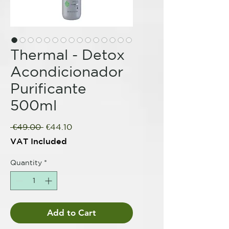
Thermal - Detox
Acondicionador
Purificante
500ml
Regular
Sale
 €49.00 
€44.10
Price
Price
VAT Included
Quantity
*
Add to Cart