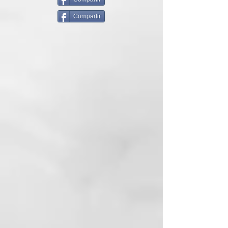
ANOMALÍA: tallos afinados y
PROPYLENE GLYCOL
frágiles, con pérdida de
Compartir
ETHYLHEXYLGLYCERIN
elasticidad y de brillo.
HEXYL CINNAMAL
LINALOOL
CAUSAS: los contaminantes
PROPANEDIOL
atmosféricos y ambientales, al ser
ALPHA-ISOMETHYL IONONE
lipofílicos, penetran fácilmente en
GERANIOL
la cutícula y destruyen los lípidos
BUDDLEJA OFFICINALIS
de protección que componen la
FLOWER EXTRACT
queratina. Una vez que se
BIOSACCHARIDE GUM-4
destruye esta protección
GLYCERIN
impermeabilizante (ácido 18 MEA),
GUAR
el cabello está mucho
HYDROXYPROPYLTRIMONIUM
más expuesto a la fragilidad,
CHLORIDE MORINGA
porque se elimina su protección y
PTERYGOSPERMA SEED
se permite la entrada de todos los
EXTRACT
agentes químicos y físicos
dañinos.
SUSTANCIAS
FUNCIONALES: agua
termal, Moringa oleifera, ácido