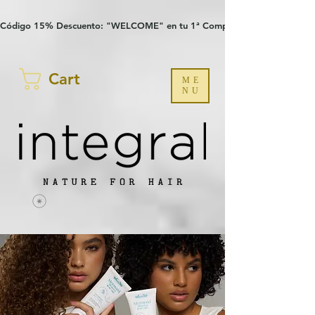
Verification: 97a30386b8a1fa77
G-YHZRM6P8WP
Código 15% Descuento: "WELCOME" en tu 1ª Compra
Cart
ME
NU