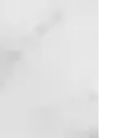
antioxidantes contra las
sustancias contaminantes y los
rayos UV, que pueden acelerar las
reacciones inflamatorias sobre el
cuero cabelludo contaminado.
USO: Aplicar sobre el cabello
húmedo y dejar que el producto
actúe unos minutos. Aclarar a
fondo.
FÓRMULA PROFESIONAL
Ideal para personas que se les
ensucia mucho el cabello por
agentes externos (polución de la
calle, vapores grasos de cocina o
polvo en general). Ideal para todo
tipo de cabellos pero sobretodo
para cabellos finos y con poco
volúmen. Hidrata, protege sin