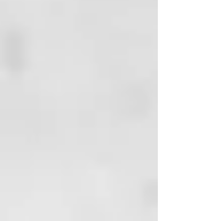
los dientes con la pasta dental All-
One del Dr. Bronner y use hilo
dental dos veces al día. ¡Siente las
encías refrescadas, renovadas y
limpias!