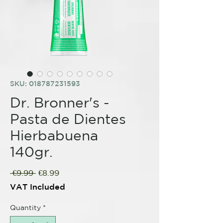
SKU: 018787231593
Dr. Bronner's -
Pasta de Dientes
Hierbabuena
140gr.
Regular
Sale
 €9.99 
€8.99
Price
Price
VAT Included
Quantity
*