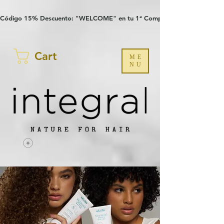
Verification: 97a30386b8a1fa77
G-YHZRM6P8WP
Código 15% Descuento: "WELCOME" en tu 1ª Compra
Cart
ME
NU