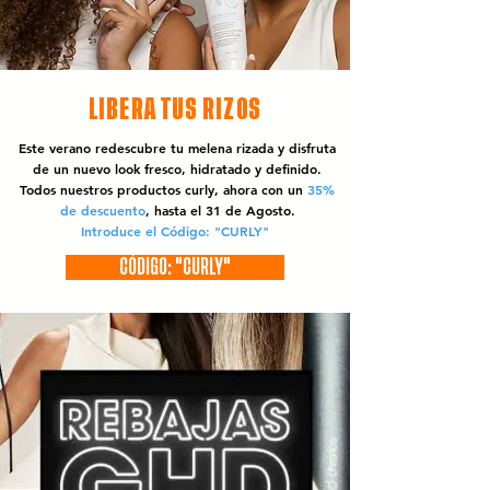
LIBERA TUS RIZOS
Este verano redescubre tu melena rizada y disfruta
de un nuevo look fresco, hidratado y definido.
Todos nuestros productos curly, ahora con un
35%
de descuento
, hasta el 31 de Agosto.
Introduce el Código: "CURLY"
CÓDIGO: "CURLY"