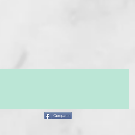
dratante. Fortalece y aporta brillo al cabello.
:
Debido a su carácter catiónico, acondiciona el cabello
 peinabilidad tanto en húmedo como en seco.
Compartir