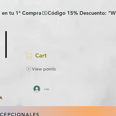
Cart
View points
Log In
A
XCEPCIONALES