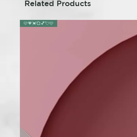
Related Products
🩷💗💓💞💕💘🩷