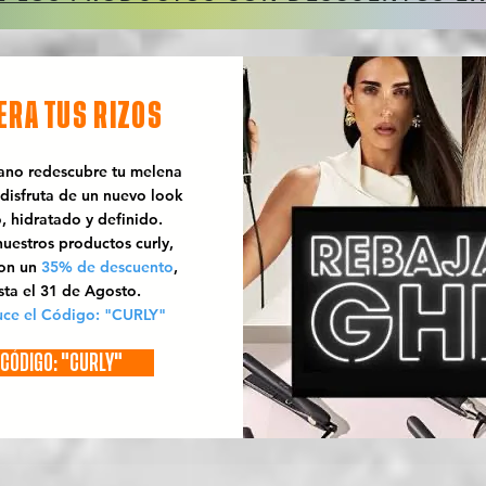
ERA TUS RIZOS
rano redescubre tu melena
 disfruta de un nuevo look
o, hidratado y definido.
uestros productos curly,
con un
35% de descuento
,
sta el 31 de Agosto.
uce el Código: "CURLY"
CÓDIGO: "CURLY"