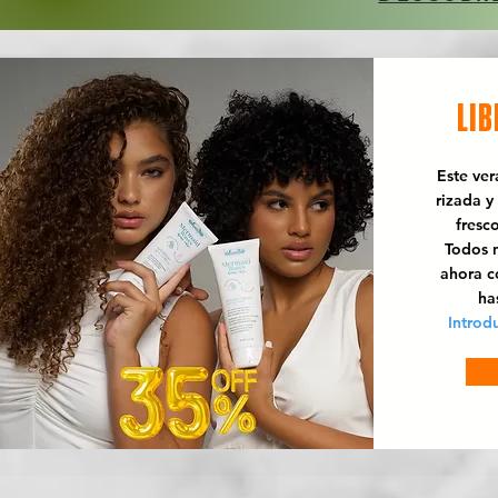
LIB
Este ve
rizada y
fresc
Todos n
ahora 
ha
Introd