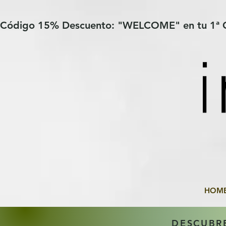
Verification: 97a30386b8a1fa77
G-YHZRM6P8WP
Código 15% Descuento: "WELCOME" en tu 1ª
HOM
DESCUBR