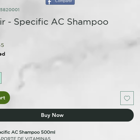
Compartir
45820001
ir - Specific AC Shampoo
lar
Sale
45
e
Price
ed
rt
Buy Now
pecific AC Shampoo 500ml
APORTE DE VITAMINAS