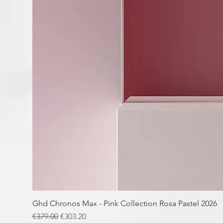
Ghd Chronos Max - Pink Collection Rosa Pastel 2026
Regular Price
Sale Price
€379.00
€303.20