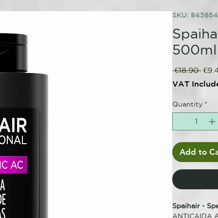
SKU: 84365
Spaiha
500ml
Regu
 €18.90 
€9.
Pric
VAT Includ
Quantity
*
Add to Ca
Spaihair - S
ANTICAIDA 