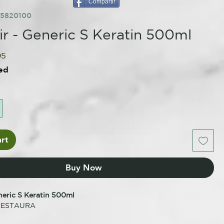
Compartir
45820100
ir - Generic S Keratin 500ml
lar
Sale
95
e
Price
ed
rt
Buy Now
neric S Keratin 500ml
RESTAURA