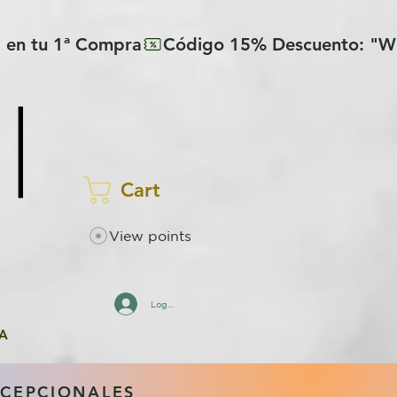
Cart
View points
Log In
A
XCEPCIONALES