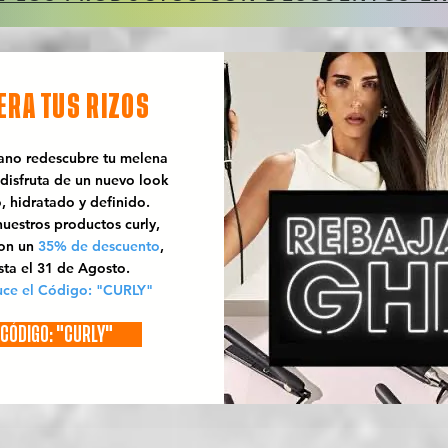
ERA TUS RIZOS
rano redescubre tu melena
 disfruta de un nuevo look
o, hidratado y definido.
uestros productos curly,
con un
35% de descuento
,
sta el 31 de Agosto.
uce el Código: "CURLY"
CÓDIGO: "CURLY"