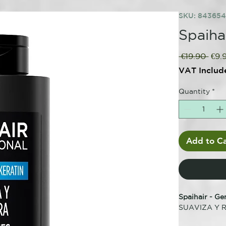
SKU: 84365
Spaiha
Regu
 €19.90 
€9.
Pric
VAT Includ
Quantity
*
Add to Ca
Spaihair - Ge
SUAVIZA Y 