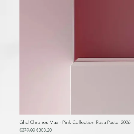
Ghd Chronos Max - Pink Collection Rosa Pastel 2026
Regular Price
Sale Price
€379.00
€303.20