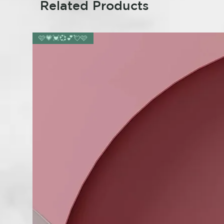
Related Products
🩷💗💓💞💕💘🩷