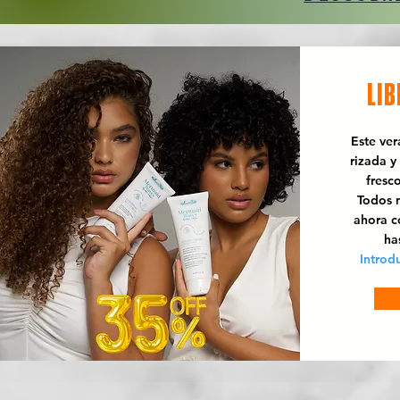
LIB
Este ve
rizada y
fresc
Todos n
ahora 
ha
Introd