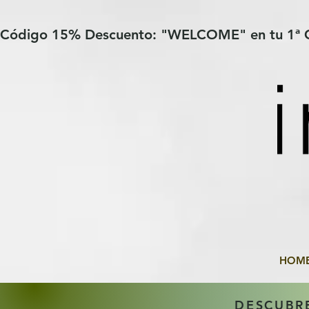
Verification: 97a30386b8a1fa77
G-YHZRM6P8WP
Código 15% Descuento: "WELCOME" en tu 1ª
HOM
DESCUBR