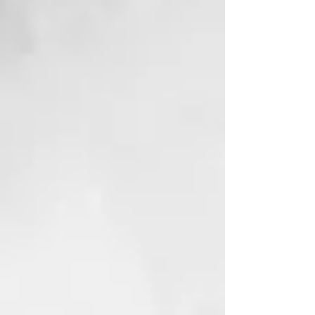
que usaba mi madre. La
empiezo a utilizar y ¡Oh!
¡Sorpresa me deja la piel como
el culo de un bebe! Buena
hidratación, desaparecen unos
granitos que tenía en la frente
y la sensación es de terciopelo.
Me he quedado de piedra.
La recomiendo sobre todo para
pieles maduras y secas. Es un
básico para cualquier ritual de
belleza.
¿Cómo saber si tu Crema Xhekpon
es auténtica?
El éxito de la Crema Xhekpon ha
llevado a la aparición de
imitaciones que
pueden comprometer la salud de
tu piel. Queremos ayudarte a