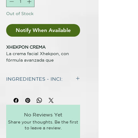
Out of Stock
Notify When Available
XHEKPON CREMA
La crema facial Xhekpon, con
fórmula avanzada que
contiene COLÁGENO
HIDROLIZADO, CENTELLA
INGREDIENTES - INCI:
ASIÁTICA (TECA) y ALOE VERA,
promueve una piel más firme,
INGREDIENTES*
luminosa y cuidada en el rostro,
Aqua. Propylene Glycol. C12-20
cuello y escote.
Acid PEG-8 Ester. Isopropyl
Buena tolerancia dermatológica y
Myristate. Palmitic Acid. Stearic
oftalmológica. Fórmula no
No Reviews Yet
Acid. Hydrolyzed Collagen.
comedogénica, adecuada incluso
Share your thoughts. Be the first
Dimethicone. Aloe Barbadensis
para pieles con tendencia acneica.
to leave a review.
Leaf Juice. Cetyl Alcohol.
BENEFICIOS
Triethanolamine. Sodium PCA.
Suaviza líneas de