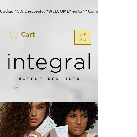
Verification: 97a30386b8a1fa77
G-YHZRM6P8WP
Código 15% Descuento: "WELCOME" en tu 1ª Compra
Cart
ME
NU