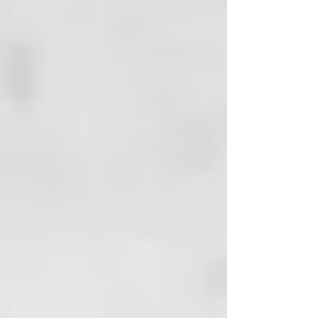
Harmonized Tripartite Guideline;
facial, del cuello y del escote.
Guideline for good clinical
Crema antiarrugas con colágeno
practice E6 (R2) of June 14th 2017,
hidrolizado, activos extraídos de
EMA/CHMP/ICH/135/1995 of May
Centella asiática (T.E.C.A), y Aloe
1st 1996, European Parliament and
vera que favorecen la hidratación,
Council Guideline 2001/20/CE –
protección y reparación de la piel.
May 1st 2001).
EFICACIA COMPROBADA**:
A las 8 horas de la aplicación:
Aumento un 14% de la elasticidad
de la piel y aumento de un 13% de
la hidratación de la piel. Testada
bajo control oftalmológico y
dermatológico. No comedogénica.
TRAS FINALIZAR EL ESTUDIO:
82% de las voluntarias apreció
disminución en la profundidad
y longitud de las arrugas.
89% de las voluntarias notó
mayor sensación de confort,