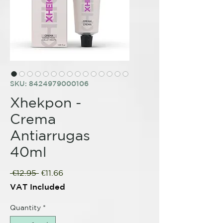
SKU: 8424979000106
Xhekpon -
Crema
Antiarrugas
40ml
Regular
Sale
 €12.95 
€11.66
Price
Price
VAT Included
Quantity
*