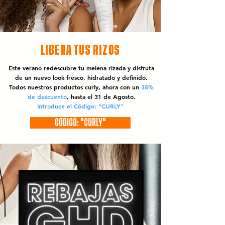
LIBERA TUS RIZOS
Este verano redescubre tu melena rizada y disfruta
de un nuevo look fresco, hidratado y definido.
Todos nuestros productos curly, ahora con un
35%
de descuento
, hasta el 31 de Agosto.
Introduce el Código: "CURLY"
CÓDIGO: "CURLY"