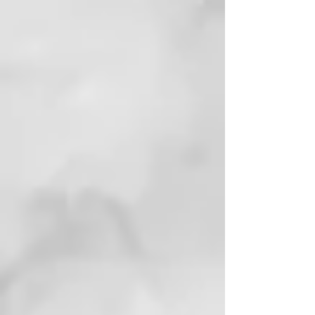
absorción.
PRECAUCIONES Y
ADVERTENCIAS
Crema de bajo punto de fusión,
proteger del calor. Evitar la
exposición del tubo a altas
temperaturas.
Los clientes opinan
Por el precio que tiene no se
puede pedir más, aunque es
verdad que deja la piel
supersuave.
Es la reina de las cremas.
Previene y reduce la formación
de arrugas y da un aspecto más
liso y firme.
Haciendo limpieza del armario
de baño aparece esta crema