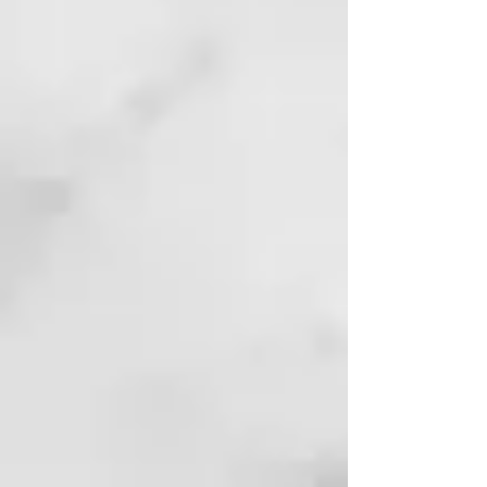
mayor elasticidad y flexibilidad
en la piel además de piel más
suave al tacto y mejora de la
rugosidad de la misma.
87% de las voluntarias sintió
alivio de la sequedad y alivio de
la tirantez de la piel.
84% de las voluntarias notó
mayor hidratación en la piel y
mayor uniformidad en el tono
de la piel.
82% de las voluntarias notó
mejor aspecto a la vista y
mayor luminosidad en la piel.
89% de las voluntarias afirmó
que el producto cumplía con
sus expectativas.
MODO DE USO
Aplicar sobre la piel limpia y seca
de cara, cuello y escote, mediante
masaje circular hasta su