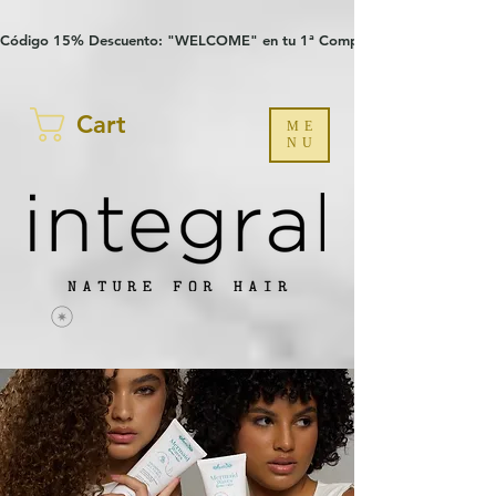
Verification: 97a30386b8a1fa77
G-YHZRM6P8WP
Código 15% Descuento: "WELCOME" en tu 1ª Compra
Cart
ME
NU