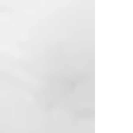
acero C45 reciclado de alta
calidad con una superficie sin
níquel.
MATERIALES
Acero C45 reciclado de alta
calidad (
sin níquel
).