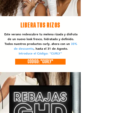
LIBERA TUS RIZOS
Este verano redescubre tu melena rizada y disfruta
de un nuevo look fresco, hidratado y definido.
Todos nuestros productos curly, ahora con un
35%
de descuento
, hasta el 31 de Agosto.
Introduce el Código: "CURLY"
CÓDIGO: "CURLY"