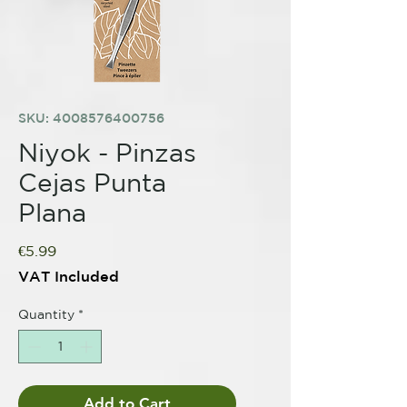
SKU: 4008576400756
Niyok - Pinzas
Cejas Punta
Plana
Price
€5.99
VAT Included
Quantity
*
Add to Cart