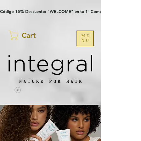
Verification: 97a30386b8a1fa77
G-YHZRM6P8WP
Código 15% Descuento: "WELCOME" en tu 1ª Compra
Cart
ME
NU