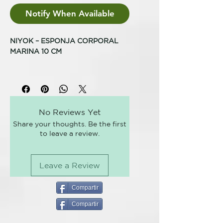
Notify When Available
NIYOK – ESPONJA CORPORAL
MARINA 10 CM
Tu momento de spa mientras te
duchas.
Disfrute del agradable
efecto limpiador y peeling suave
de nuestra esponja corporal
No Reviews Yet
natural.
Share your thoughts. Be the first
to leave a review.
La esponja tiene poros pequeños,
es antibacteriana y suave con la
piel. La esponja natural tampoco
Leave a Review
contiene alérgenos ni fragancias,
por lo que es ideal para pieles
sensibles y alérgicas. La esponja
Compartir
natural absorbe el agua de la
Compartir
ducha y permite que tu ducha
sólida forme una agradable