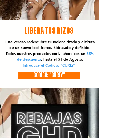
LIBERA TUS RIZOS
Este verano redescubre tu melena rizada y disfruta
de un nuevo look fresco, hidratado y definido.
Todos nuestros productos curly, ahora con un
35%
de descuento
, hasta el 31 de Agosto.
Introduce el Código: "CURLY"
CÓDIGO: "CURLY"