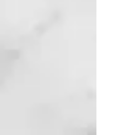
elasticidad y turgencia, y ejerce
un efecto de relleno de los
surcos de las arrugas.
Ceramidas y aceite rico en
ácido linoleico: Son
componentes esenciales para
mantener la función barrera de
la piel. Su aporte externo ayuda
a enriquecerla y mantenerla,
aumentando la hidratación
cutánea.
MODO DE USO
1 - Aplicar diariamente por la
mañana y por la noche sobre la
piel desmaquillada y limpia.
2 - Extender suavemente
mediante movimientos circulares
y finalizar con unos ligeros
toquecitos con las yemas de los
dedos para favorecer su