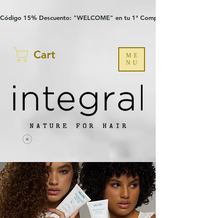
Verification: 97a30386b8a1fa77
G-YHZRM6P8WP
Código 15% Descuento: "WELCOME" en tu 1ª Compra
Cart
ME
NU