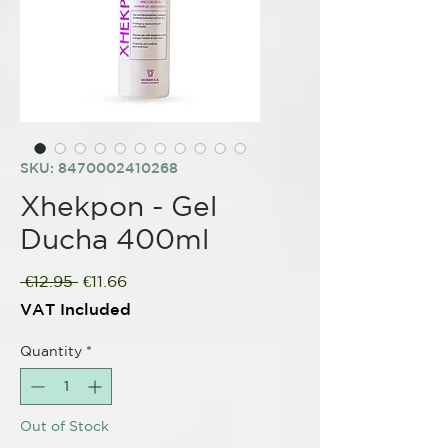
SKU: 8470002410268
Xhekpon - Gel
Ducha 400ml
Regular
Sale
 €12.95 
€11.66
Price
Price
VAT Included
Quantity
*
Out of Stock