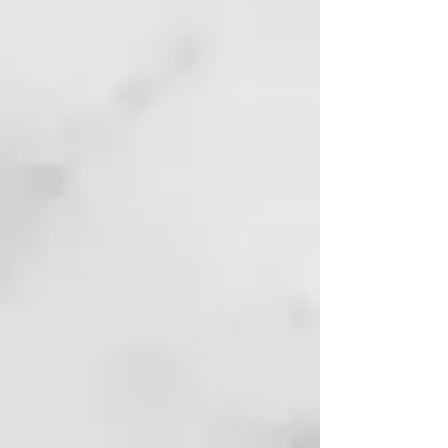
No utilizar para niños menores
de 3 años.
Los clientes opinan
Espectacular, deja la piel
estupenda e hidratada.
Me gusta mucho el tacto que
deja en mi piel después de la
ducha. Siento mi piel
protegida.
Notas la piel más tersa y sana.