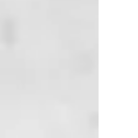
hasta que la espuma se vuelva
cremosa.
3 - Aclarar Si es necesario, repetir
otra vez.
Como champú:
1 - Aplicar sobre el cabello mojado
y friccionar suavemente.
2 - Aclarar y aplicar una segunda
dosis, masajeando el cuero
cabelludo y dejar actuar la
espuma en el cabello, dos o tres
minutos.
PRECAUCIONES Y
ADVERTENCIAS
Evitar la exposición de la
botella a altas temperaturas.
En caso de contacto con los
ojos aclarar inmediata y
abundantemente con agua.