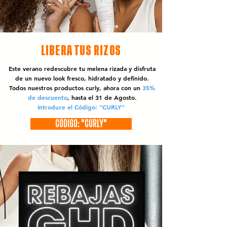
LIBERA TUS RIZOS
Este verano redescubre tu melena rizada y disfruta
de un nuevo look fresco, hidratado y definido.
Todos nuestros productos curly, ahora con un
35%
de descuento
, hasta el 31 de Agosto.
Introduce el Código: "CURLY"
CÓDIGO: "CURLY"