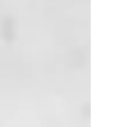
quienes buscan una solución con
flúor.
¿Por qué elegir nuestro hilo
dental con flúor?
Protección con flúor: Fortalece el
esmalte y previene la caries.
EMBALAJE
Dispensador de vidrio^, Tapa de
acero^, Caja de cartón^*.
Reciclable^, Compostable*.
INSTRUCCIONES
Extraiga con cuidado unos 30
centímetros de hilo dental y
enróllelo alrededor del pulgar
para controlar la fuerza y ​​la
posición. Pase el hilo lentamente
entre cada diente, llegando cerca
de la línea de las encías. Mantener