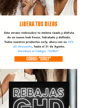
LIBERA TUS RIZOS
Este verano redescubre tu melena rizada y disfruta
de un nuevo look fresco, hidratado y definido.
Todos nuestros productos curly, ahora con un
35%
de descuento
, hasta el 31 de Agosto.
Introduce el Código: "CURLY"
CÓDIGO: "CURLY"