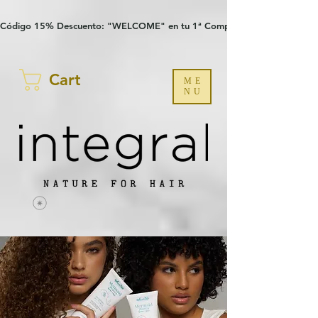
Verification: 97a30386b8a1fa77
G-YHZRM6P8WP
Código 15% Descuento: "WELCOME" en tu 1ª Compra
Cart
ME
NU