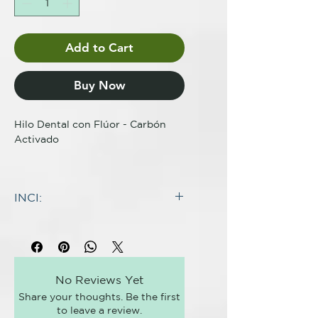
Add to Cart
Buy Now
Hilo Dental con Flúor - Carbón
Activado
Elimina suavemente la placa y los
restos de comida
INCI:
Con carbón activado para una
eliminación natural de manchas y
INGREDIENTES:
desintoxicación
Polyester Floss, Euphorbia
Infundido con aceite esencial de
Cerifera Wax, (Bamboo) Charcoal
menta para una limpieza
Powder, Mentha Piperita Herb Oil,
refrescante y natural
No Reviews Yet
Sodium
Con flúor - Ideal para quienes
Share your thoughts. Be the first
Fluoride <1350ppm
buscan una mayor protección
to leave a review.