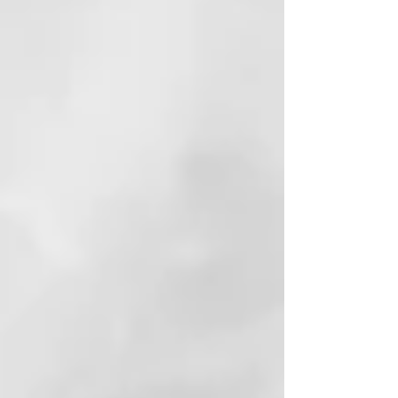
SACCHARIDE ISOMERATE
PRUNUS AMYGDALUS DULCIS
(SWEET ALMOND) OIL HEXYL
CINNAMAL
SILICA
CI 77891 (TITANIUM DIOXIDE)
MORINGA PTERYGOSPERMA
SEED EXTRACT
CITRIC ACID
SODIUM CITRATE
TIN OXIDE