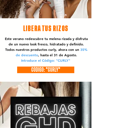
LIBERA TUS RIZOS
Este verano redescubre tu melena rizada y disfruta
de un nuevo look fresco, hidratado y definido.
Todos nuestros productos curly, ahora con un
35%
de descuento
, hasta el 31 de Agosto.
Introduce el Código: "CURLY"
CÓDIGO: "CURLY"