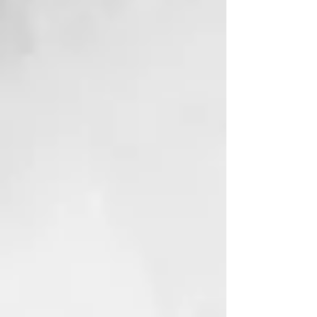
ISOPROPYL ALCOHOL
ETHYLHEXYLGLYCERIN
GUAR
HYDROXYPROPYLTRIMONIUM
CHLORIDE
SODIUM COCOYL AMINO ACIDS
HEXYL CINNAMAL
POTASSIUM DIMETHICONE PEG-7
PANTHENYL PHOSPHATE
ETHYLHEXYL
METHOXYCINNAMATE
COUMARIN
CITRONELLOL
ALPHA-ISOMETHYL IONONE
BUTYROSPERMUM PARKII (SHEA
BUTTER)
PROPYLENE GLYCOL
GLYCERIN
LACTIC ACID
PRUNUS AMYGDALUS DULCIS
(SWEET ALMOND) OIL