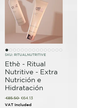
SKU: RITUALNUTRITIVE
Ethè - Ritual
Nutritive - Extra
Nutrición e
Hidratación
Regular
Sale
 €85.50 
€64.13
Price
Price
VAT Included