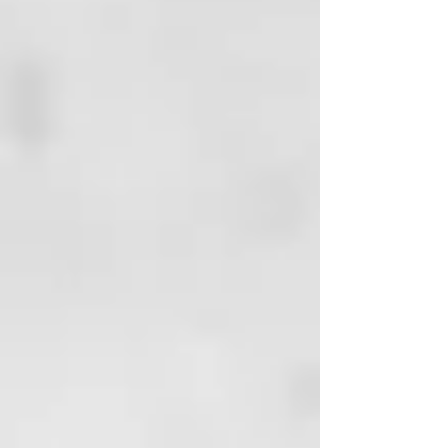
Modo de empleo:
Aplicar sobre el pelo mojado y
masajear hasta producir espuma.
Aclarar y repetir la operación
dejando actuar el champú durante
dor minutos antes del alcarado
final.
INCI:
AQUA (WATER)
SODIUM COCOYL ISETHIONATE
COCAMIDOPROPYL BETAINE
DISODIUM LAURETH
SULFOSUCCINATE
COCONUT ACID
PARFUM (FRAGRANCE)
PHENOXYETHANOL
ACRYLATES COPOLYMER
POLYQUATERNIUM-47
POLYQUATERNIUM-10
SODIUM ISETHIONATE