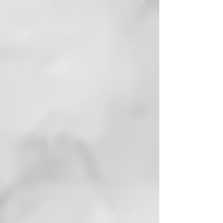
Hidrata y acondiciona. Defiende
de la sequedad, proporciona
protección térmica y alisa la
cuticola. Bastan unas gotas para
controlar y facilitar el marcado o
moldeado sin alcarado.
Modo de empleo:
Aplicar una pequeña cantidad
sobre el pelo húmedo bien
escurrido y realizar el peinado o
marcado deseado. No aclarar.
INCI:
AQUA (WATER)
CETEARYL ALCOHOL
BEHENTRIMONIUM CHLORIDE
PARFUM (FRAGRANCE)
PHENOXYETHANOL
POLYQUATERNIUM-37
CETRIMONIUM CHLORIDE