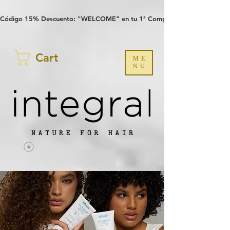
Verification: 97a30386b8a1fa77
G-YHZRM6P8WP
Código 15% Descuento: "WELCOME" en tu 1ª Compra
Cart
ME
NU