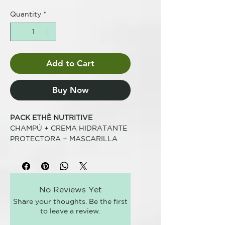
Quantity
*
Add to Cart
Buy Now
PACK ETHÈ NUTRITIVE
CHAMPÚ + CREMA HIDRATANTE
PROTECTORA + MASCARILLA
FÓRMULA VEGANA, SIN
SULFATOS, SIN PARABENES,
ENVASE BIODEGRADABLE DE
No Reviews Yet
CAÑA DE AZÚCAR
Share your thoughts. Be the first
to leave a review.
ethè - NUTRITIVE