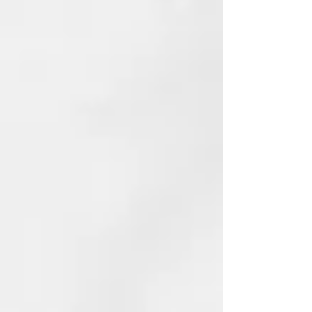
MORINGA PTERYGOSPERMA
SEED EXTRACT
MASCARILLA
:
Una textura accondicionadora
que envuelve los cabellos, los
nutre en profundidad, sin
recargarlos, dejándolos suaves,
sedosos y fáciles de peinar y
manejar.
Modo de empleo:
Aplicar sobre el pelo húmedo bien
escurrido. Dejar que el producto
actúe de cinco a diez minutos.
Aclarar con agua abundante.
FÓRMULA VEGANA, SIN
SULFATOS, ENVASE DE CAÑA
DE AZÚCAR