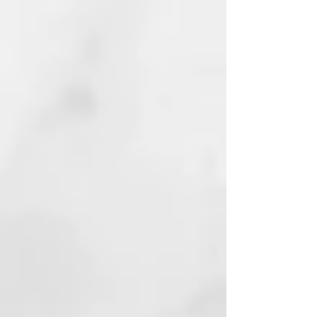
INICI
:
AQUA (WATER)
CETEARYL ALCOHOL
BEHENTRIMONIUM CHLORIDE
CETYL ESTERS
STEARAMIDOPROPYL
DIMETHYLAMINE QUATERNIUM-
87
PARFUM (FRAGRANCE)
ISOPROPYL ALCOHOL
LACTIC ACID
PROPYLENE GLYCOL
PHENOXYETHANOL
BUTYROSPERMUM PARKII (SHEA
BUTTER) ETHYLHEXYLGLYCERIN
DISODIUM EDTA
ETHYLHEXYL
METHOXYCINNAMATE
CALCIUM ALUMINUM
BOROSILICATE
GLYCERIN