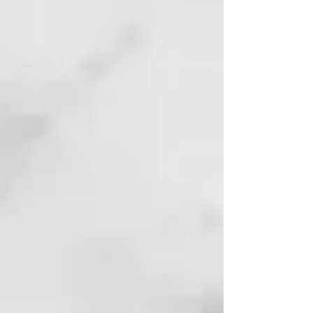
SODIUM BENZOATE
ETHYLHEXYLGLYCERIN
DISODIUM EDTA
GLYCOL DISTEARATE
POLYQUATERNIUM-7
ETHYLHEXYL
METHOXYCINNAMATE
LAURETH-4
LAURETH-2
PEG/PPG-120/10
TRIMETHYLOLPROPANE
TRIOLEATE SODIUM HYDROXIDE
BUTYROSPERMUM PARKII (SHEA
BUTTER)
GLYCERIN
HEXYL CINNAMAL
PRUNUS AMYGDALUS DULCIS
(SWEET ALMOND) OIL
MORINGA PTERYGOSPERMA
SEED EXTRACT
LECHE EN CREMA
: