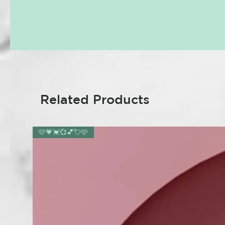
Related Products
🩷💗💓💞💕💘🩷