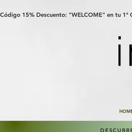
Verification: 97a30386b8a1fa77
G-YHZRM6P8WP
Código 15% Descuento: "WELCOME" en tu 1ª
HOM
DESCUBR