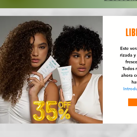
LIB
Este ve
rizada y
fresc
Todos n
ahora 
ha
Introd