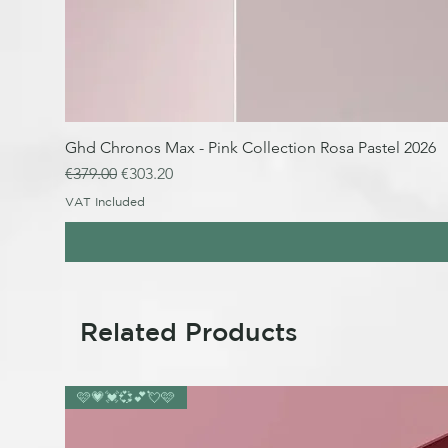
Ghd Chronos Max - Pink Collection Rosa Pastel 2026
Regular Price
Sale Price
€379.00
€303.20
VAT Included
Related Products
🩷💗💓💞💕💘🩷