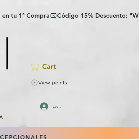
Cart
View points
Log In
A
XCEPCIONALES