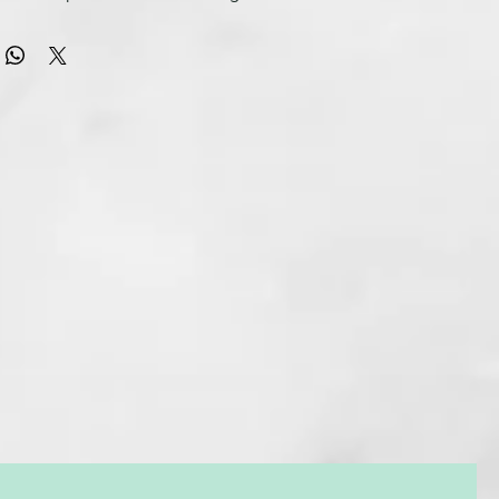
 El barril maxi del cepillo de tamaño 4, con un diámetro de
l para el pelo largo y extra largo, o para crear mucho
einados con melenas de medias a largas. Gracias a sus cerdas
btendrás un acabado más suave.
.. Seca el cabello hasta que esté seco al 80%. Trabaja con
tamaño mediano, coloca el cepillo en la raíz y dirige el flujo
cador hacia el barril. Mantén la tensión mientras deslizas el
tando siempre hacia el barril a medida que avanzas.
tilo... Reaviva el volumen de tu melena entre lavados
pray de volumen ghd pick me up en la raíz con el cabello
nuación, levanta las secciones con el cepillo de cerdas
maño 4 y seca completamente.