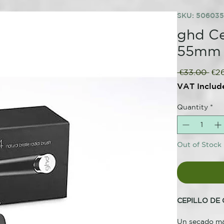
SKU: 50603
ghd Ce
55mm
Reg
 €33.00 
€2
Pri
VAT Includ
Quantity
*
Out of Stock
CEPILLO DE
Un secado má