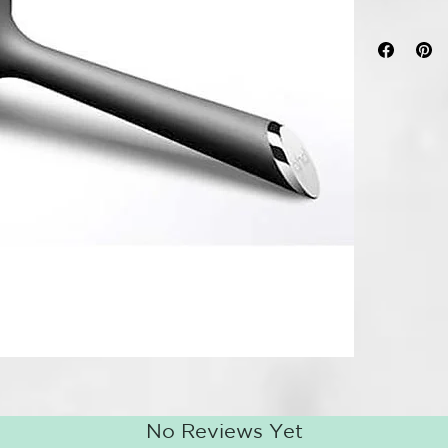
Mejor para...
55mm, es idea
volumen en p
naturales, o
Para utilizar.
secciones de 
de aire del se
cepillo, apun
Consejo de es
rociando el s
seco. A conti
naturales ta
No Reviews Yet