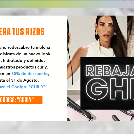
ERA TUS RIZOS
rano redescubre tu melena
 disfruta de un nuevo look
o, hidratado y definido.
uestros productos curly,
con un
35% de descuento
,
sta el 31 de Agosto.
uce el Código: "CURLY"
CÓDIGO: "CURLY"