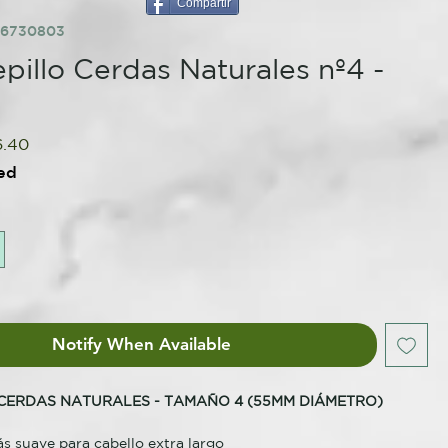
Compartir
56730803
pillo Cerdas Naturales nº4 -
ular
Sale
6.40
ce
Price
ed
Notify When Available
 CERDAS NATURALES - TAMAÑO 4 (55MM DIÁMETRO)
s suave para cabello extra largo