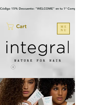
Verification: 97a30386b8a1fa77
G-YHZRM6P8WP
Código 15% Descuento: "WELCOME" en tu 1ª Compra
Cart
ME
NU