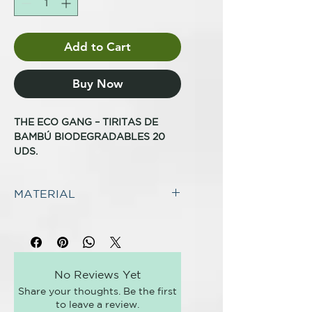
Add to Cart
Buy Now
THE ECO GANG – TIRITAS DE
BAMBÚ BIODEGRADABLES 20
UDS.
Hemos creado la ayuda perfecta
MATERIAL
para curar sin esfuerzo tus cortes
y rozaduras minimizando los
MATERIALES
residuos. Tiritas biodegradables,
Fibras de bambú, fibra de viscosa,
fabricadas con un 50% de fibra de
adhesivo acrílico.
bambú y un 50% de pulpa de
madera.
No Reviews Yet
Share your thoughts. Be the first
Completamente libres de látex,
to leave a review.