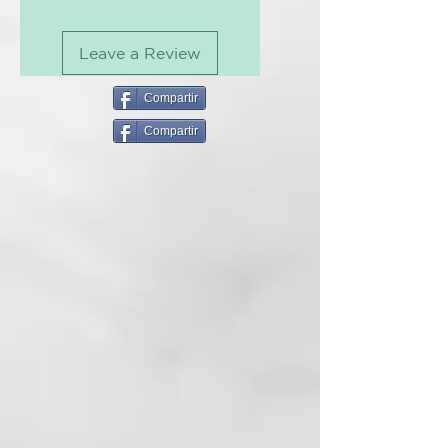
estas tiritas de bambú son
también hipoalergénicas, por lo
que son adecuadas pieles
Leave a Review
sensibles.
Compartir
Compartir