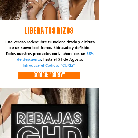
LIBERA TUS RIZOS
Este verano redescubre tu melena rizada y disfruta
de un nuevo look fresco, hidratado y definido.
Todos nuestros productos curly, ahora con un
35%
de descuento
, hasta el 31 de Agosto.
Introduce el Código: "CURLY"
CÓDIGO: "CURLY"