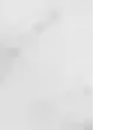
Para todo tipo de piel
Efecto revitalizante y
estimulante
Para problemas de piel atópica
y acné
100% natural
Biodegradable y vegano
Jabón de Aleppo BIO 88% Aceite
de Oliva + 12% Aceite de Laurel,
200 g
Limpieza refrescante para cuerpo,
rostro y cabello
Para todo tipo de piel
Para problemas de piel atópica
y acné
Valor pH: 8-9
Biodegradable y vegano
Jabón de Aleppo BIO 75% Aceite
de Oliva + 25% Aceite de Laurel,