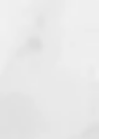
El jabón de Alepo está hecho de
materias primas 100% renovables.
Los jabones están hechos a mano
y no contienen petroquímicos,
parabenos, sulfatos, fragancias ni
colorantes artificiales. Por lo
tanto, son 100% biodegradables y
protegen nuestro medio
ambiente. Veganos, sin
ingredientes animales. Certificado
según las directrices ICADA para
cosmética natural certificada.
Hacer jabón es un arte en sí
mismo. Los jabones de alepo son
considerados la madre de todos
los jabones. Es impresionante que
las recetas y los procesos apenas
hayan cambiado en los últimos
2.000 años.
La historia de nuestro jabón es