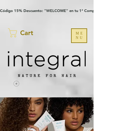
Verification: 97a30386b8a1fa77
G-YHZRM6P8WP
Código 15% Descuento: "WELCOME" en tu 1ª Compra
Cart
ME
NU