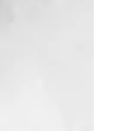
los nutrientes naturales. Al igual
que el jabón sólido de Alepo, es
delicado con la piel y apto para el
uso diario.
Ideal para:
Cuidado corporal y lavado del
cabello
Cabello graso y cuero
cabelludo con tendencia a la
caspa
Fórmula 100% vegetal:
Sin ingredientes químicos ni de
origen animal
Sin colorantes ni conservantes
Totalmente biodegradable
Una opción respetuosa con tu piel
y con el planeta.
ZHENOBYA - JABONES
NATURALES DE ALEPO
El jabón Zhenobya Alepo se
fabrica en Siria y se compone de