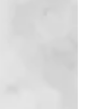
Hace muchos años nos marcamos
una meta. Queríamos volver a
enfocar el arte de hacer jabón. Por
esta razón, llevamos muchos años
comercializando jabón de Alepo
producido tradicionalmente en
Siria.
El jabón Zhenobya Aleppo es el
resultado de la tradición, la
diligencia creativa y la historia.
Porque incluso hoy, como hace
miles de años, es la mezcla de
experiencia, cuidado y pasión lo
que hace posible el jabón de
Alepo.