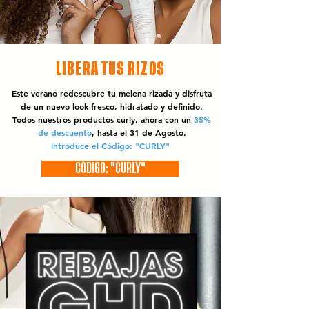
LIBERA TUS RIZOS
Este verano redescubre tu melena rizada y disfruta
de un nuevo look fresco, hidratado y definido.
Todos nuestros productos curly, ahora con un
35%
de descuento
, hasta el 31 de Agosto.
Introduce el Código: "CURLY"
CÓDIGO: "CURLY"