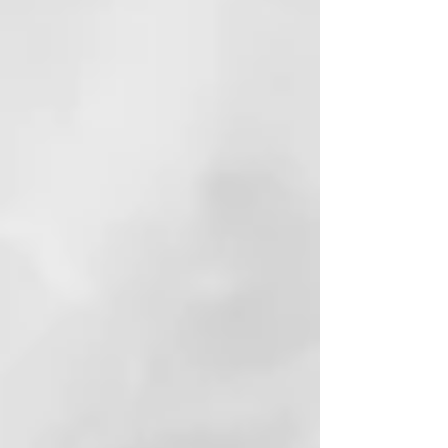
muy importante para nosotros.
Por eso nos gustaría compartirlas
contigo. El jabón ya fue
mencionado y descrito en la Biblia
(Jeremías y Malaquías).
El jabón de Alepo fue el primer
jabón sólido que se fabricó. Las
fábricas de jabón en Alepo a
menudo son administradas por
tradición familiar. Los
ingredientes y los procesos de
producción han cambiado poco o
nada desde el siglo VIII y se
transmiten de generación en
generación hasta el día de hoy.
Estos métodos tradicionales de
fabricación y los procesos, que se
realizan principalmente a mano,
hacen del jabón de Alepo un
producto único.