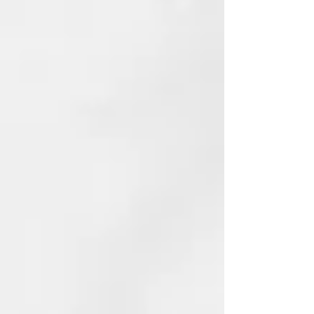
aceite de oliva y laurel.
Totalmente naturales y finamente
perfumados con aceites
cultivados orgánicamente en Siria.
Eficiente y ecológico: así es
nuestro jabón de Alepo. El aceite
de oliva que contiene el jabón de
Alepo limpia y nutre la piel sin
irritarla ni resecarla. El aceite de
laurel le da al jabón sus
propiedades antisépticas,
estimulantes y fortalecedoras.
Especialmente indicado para el
cuidado de la piel con problemas
de acné, dermatitis, psoriasis o
eccemas. También se recomienda
para pieles sensibles, secas y
delicadas.