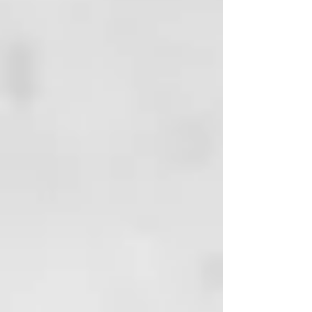
que no está sometido a agentes
químicos, conservantes artificiales
ni procesos de producción que
puedan perjudicar el
medioambiente. Todo esto, así
como sus ingredientes orgánicos
de certificado BIO, contribuyen a
crear un jabón que respeta al
100% la salud de tu piel.
Se presenta en cuatro
concentraciones por su cantidad
de aceite de laurel: 6%, 12%, 25% y
40%. (200g. cada pastilla excepto
el jabón de 40% que son 170g.).
Hecho a mano.
Jabón de Aleppo BIO 94% Aceite
de Oliva + 6% Aceite de Laurel,
200 g
Frescor ligero e higiene delicada
para todo tipo de piel