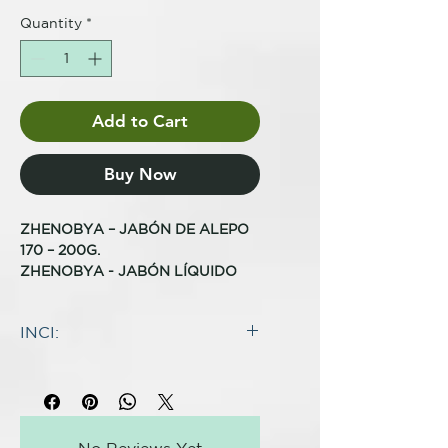
Quantity
*
Add to Cart
Buy Now
ZHENOBYA – JABÓN DE ALEPO
170 – 200G.
ZHENOBYA - JABÓN LÍQUIDO
DE ALEPO – 5 % ACEITE DE
LAUREL 250ML
INCI:
Los Jabones de Alepo de
INGREDIENTES
Zhenobya son un producto único,
Aceite de fruta de Olea Europaea
y ya no solo porque la
(Oliva) *, aceite de hoja de Laurus
formulación de los mismos no
Nobilis (Laurel), hidróxido de
haya cambiado en los últimos