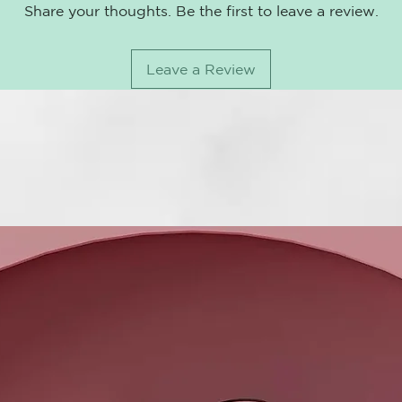
Share your thoughts. Be the first to leave a review.
El champú só
cabelludo la 
mantecas y ex
Leave a Review
cuerpo.
Su composici
nutren y forta
Su vibrante, 
momento favo
SUS INGRED
ACEITE DE 
El alto conte
onagra además
para las piel
enrojecimient
múltiples y e
ACEITE DE 
Rico en las v
magnesio. La 
de sésamo hac
hidratándolo 