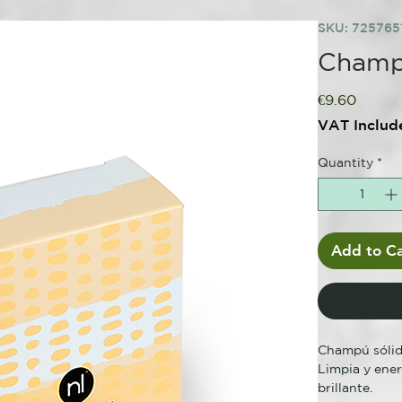
SKU: 725765
Champ
Price
€9.60
VAT Includ
Quantity
*
Add to Ca
Champú sólid
Limpia y ener
brillante.