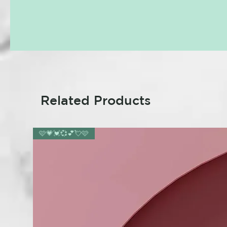
Related Products
🩷💗💓💞💕💘🩷