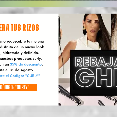
ERA TUS RIZOS
rano redescubre tu melena
 disfruta de un nuevo look
o, hidratado y definido.
uestros productos curly,
con un
35% de descuento
,
sta el 31 de Agosto.
uce el Código: "CURLY"
CÓDIGO: "CURLY"