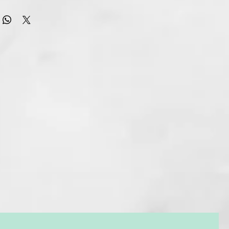
al sólido reparador indicado para cabello normal/seco. Su
Aceites de Argán, Aceite de Coco, Aceite de Sésamo y Aceite
junto a la Manteca de Karité, aportan nutrición e hidratación
órmula con tensioactivos naturales que limpian eficazmente
 cuero cabelludo. Su complejo de extractos vegetales de
ena, Cebada y Zanahoria, reparan, aportan fortaleza,
illo de forma natural.
oo devuelve a tu cabello y cuero cabelludo la hidratación y
dida. Su vibrante y fresco aroma frutal cítrico te enamorará.
vidad sin apelmazar.
cabello y cuero cabelludo de forma suave.
frizz y fácil de peinar.
l crecimiento saludable.
no de vitalidad.
egano libre de crueldad animal.
URAL | ZERO WASTE | VEGAN FRIENDLY
N