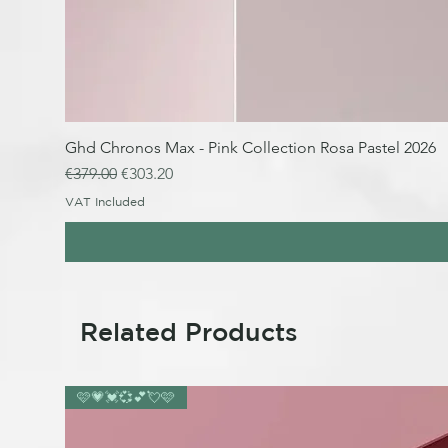
Ghd Chronos Max - Pink Collection Rosa Pastel 2026
Regular Price
Sale Price
€379.00
€303.20
VAT Included
Related Products
🩷💗💓💞💕💘🩷