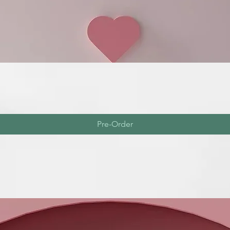
tiene propied
nuestra piel 
cantidad de v
para nuestra p
MODO DE U
CHAMPÚ SÓ
1
Sobre el cabe
2
Una vez obten
Pre-Order
cabello con 
3
Aclara con ab
INCI
Sodium Coco-S
Acid**, Limo
Oil, Citral*,
Indicum Seed
Oil, Aloe Bar