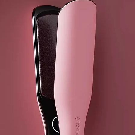
ACEITE DE 
El aceite de 
de un ingredi
Además, cont
saturados, qu
aporta brillo
MANTECA DE
Es in ingredi
aporta nutric
las puntas, r
propiedades s
EXTRACTO 
El aloe vera 
muertas de la
fantástico ac
crecimiento d
la caspa y ac
beneficios, ta
aporta brillo,
combate la c
EXTRACTO 