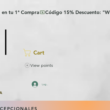
Cart
View points
Log In
A
XCEPCIONALES