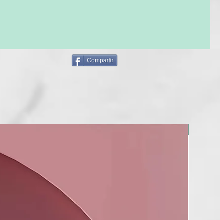
lido Radiant Shampoo devuelve a tu cabello y cuero
hidratación y nutrición perdida. Gracias a sus aceites,
tractos vegetales el cabello recupera su brillo, suavidad y
ón está enriquecida con potentes extractos vegetales que
lecen el cabello desde la raíz.
Compartir
fresco y chispeante aroma frutal cítrico hará de la ducha tu
rito.
IENTES NATURALES
ARGÁN
nido en ácidos grasos esenciales y vitaminas del aceite de
NUEVO
 de hidratar y ayudar a la regeneración de la piel, es ideal
es más sensibles ya que alivia la sensación de picor, escozor y
o. El aceite de argán, es conocido como oro líquido por sus
xtraordinarios beneficios para el cabello.
SÉSAMO
itaminas A, B, C y E, además de minerales como el calcio y el
gran cantidad de vitaminas y minerales que aporta el aceite
e que el pelo obtenga todos los nutrientes que necesita,
y reparando las células que pudieran estar maltratadas. .