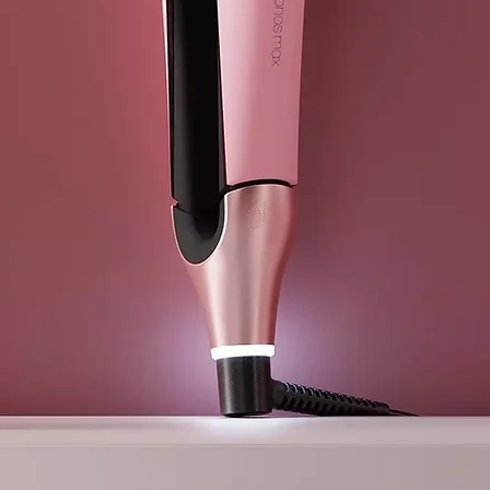
La avena es u
beneficios par
funciona com
fortalecedor.
limpian el fo
Omega 3, Ome
preventivo de
aportándole h
EXTRACTO 
Detoxifica el
que actúa co
crea una barr
externos. Tam
fuerte es que
vitaminas y 
efecto notabl
crezca más y 
este ingredie
producción de
EXTRACTO 
Contiene gra
anaranjado, e