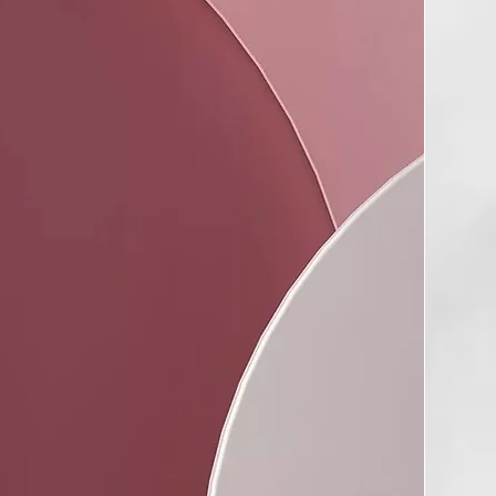
COCO
coco para el pelo actúa como un agente hidratante. Se trata
ente rico en nutrientes, vitaminas K y E y antioxidantes.
iene un altísimo porcentaje (90 %) de ácidos grasos
e son beneficiosos para el cabello. Nutre en profundidad,
, y estimula el crecimiento de un pelo fuerte y sano.
 KARITE
ente estrella para cuidar el cabello, limpia suavemente y
ión intensa, proporciona hidratación desde las raíces hasta
egenera el cabello mejorando la elasticidad gracias a sus
uavizantes y previene la caída del cabello.
DE ALOE VERA
contiene enzimas proteolíticas que reparan las células
 piel en el cuero cabelludo. El aloe Vera actúa como un
ondicionador y deja el cabello suave y brillante; promueve el
el cabello, previene la picazón en el cuero cabelludo, reduce
ondiciona el cabello. Proporciona una gran cantidad de
nto para la piel como para el cabello, limpia, aporta nutrición,
 fortalece el cabello, ayudan al crecimiento del cabello y
aspa.
DE AVENA