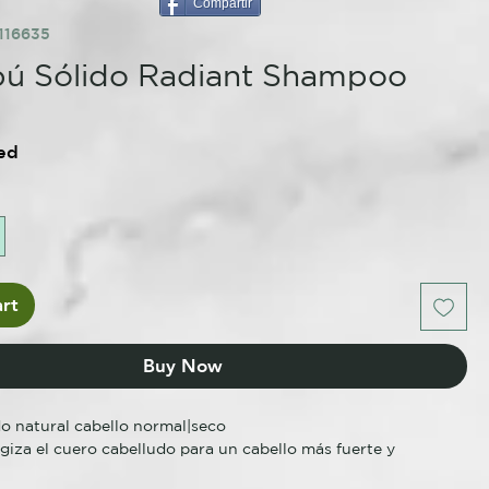
Compartir
116635
ú Sólido Radiant Shampoo
ed
rt
Buy Now
o natural cabello normal|seco
giza el cuero cabelludo para un cabello más fuerte y