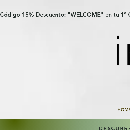
Verification: 97a30386b8a1fa77
G-YHZRM6P8WP
Código 15% Descuento: "WELCOME" en tu 1ª
HOM
DESCUBR