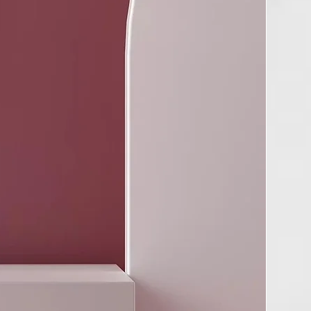
n cereal rico en proteínas y antioxidantes, que tiene
a la piel y el cabello. En particular, la avena para el pelo
o agente hidratante, calmante, suavizante y como
 Posee propiedades astringentes y sebo reguladoras que
lículo piloso de sebo en el cabello. Tiene un alto contenido en
ga 6 y vitamina C que proporcionan un efecto antioxidante
 envejecimiento. Es un suavizante natural para el cabello,
idratación y sedosidad.
DE CEBADA
 cuerpo de toxinas dañinas y mantiene la elasticidad por lo
mo tratamiento anti-envejecimiento. Reduce la inflamación y
era protectora de la piel frente a los agentes contaminantes
bién actúa como emoliente y antioxidante. Su principal
 contribuye a frenar la caída del cabello. Contiene proteínas,
minerales que si se consumen de manera regular provocan un
e en el cabello. Aporta más fuerza y vitalidad, haciendo que
frenando su caída. La gran cantidad de nutrientes que tiene
nte interviene en el crecimiento de las células y estimula la
 la proteína principal del cabello: la queratina.
DE ZANAHORIA
n cantidad de B-carotenos que le otorgan su color
stos b-carotenos son importantísimos en la síntesis de Vit-A,