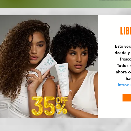
LIB
Este ve
rizada y
fresc
Todos n
ahora 
ha
Introd