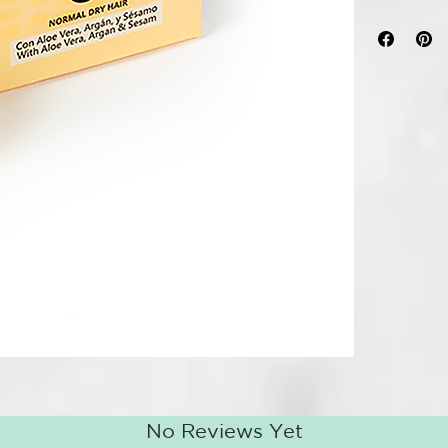
Champú natur
fórmula con 
de Zanahoria 
al cabello. F
respetando el
Aloe Vera, Av
suavidad y br
Radiant Shamp
nutrición per
BENEFICIOS:
Aporta sua
Limpia el 
Sin efecto 
Promueve e
Cabello lle
Producto v
70 gr | NAT
No Reviews Yet
DESCRIPCIÓ