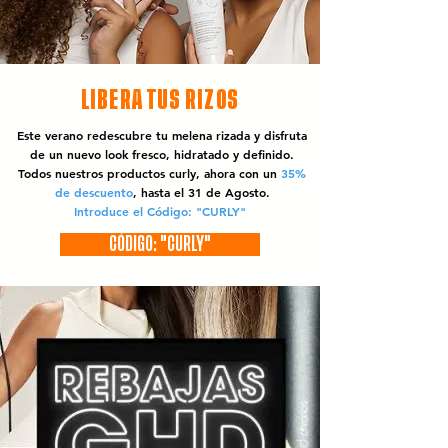
LIBERA TUS RIZOS
Este verano redescubre tu melena rizada y disfruta
de un nuevo look fresco, hidratado y definido.
Todos nuestros productos curly, ahora con un
35%
de descuento
, hasta el 31 de Agosto.
Introduce el Código: "CURLY"
CÓDIGO: "CURLY"