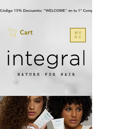
Verification: 97a30386b8a1fa77
G-YHZRM6P8WP
Código 15% Descuento: "WELCOME" en tu 1ª Compra
Cart
ME
NU