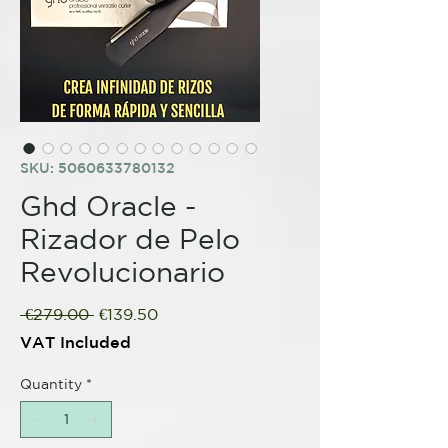
SKU: 5060633780132
Ghd Oracle -
Rizador de Pelo
Revolucionario
Regular
Sale
 €279.00 
€139.50
Price
Price
VAT Included
Quantity
*