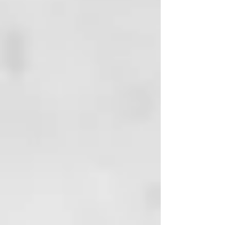
ligero gesto para realizar
diferentes tipos de rizos u ondas,
desde ondas surferas hasta rizos
más definidos.
Esta herramienta está disponible
exclusivamente en peluquerías
ghd oracle para que recibas los
mejores consejos de manos de un
profesional y puedas sacar el
máximo partido a tu nuevo
rizador ghd.
· Todas las herramientas GHD son
consideradas con utensilios de
higiene, por este motivo no se
admitirán cambios ni
devoluciones.
Ghd Oracle - Rizador de Pelo
Revolucionario