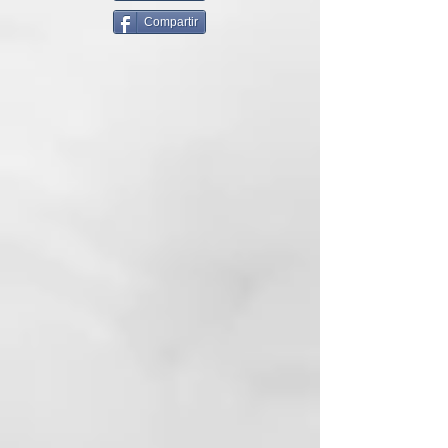
fijar el peinado para crear rizos u
Compartir
ondas de gran durabilidad en
cualquier tipo de cabello DE UNA
SOLA PASADA.
Lo último de ghd es el rizador ghd
oracle, un rizador que utiliza la
innovadora tecnología patentada
curl-zone para crear rizos de una
forma más sencilla que nunca.
Combina una forma única en U, el
poder moldeador del calor y la
capacidad de fijar el peinado del
frío. Gracias a du diseño y su
tecnología es posible crear
múltiples tipos de rizos y ondas
en cualquier tipo de cabello en
solo una pasada.
No importa la sección de cabello
que estés peinando, basta un
pequeño giro de muñeca o un