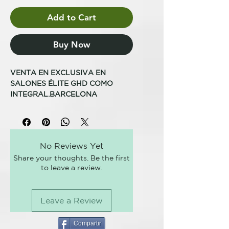
Add to Cart
Buy Now
VENTA EN EXCLUSIVA EN
SALONES ÉLITE GHD COMO
INTEGRAL.BARCELONA
El rizador ghd oracle es la primera
herramienta profesional de la
marca que permite CREAR
No Reviews Yet
INFINIDAD DE TIPOS DE RIZO en
Share your thoughts. Be the first
una sola pasada.
to leave a review.
Incorpora la innovadora
tecnología CURL-ZONE que
Leave a Review
combina una forma exclusiva en
U, la potencia de moldeado del
calor y las ventajas del frío para
Compartir