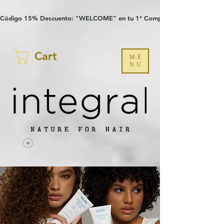
Verification: 97a30386b8a1fa77
G-YHZRM6P8WP
Código 15% Descuento: "WELCOME" en tu 1ª Compra
Cart
ME
NU