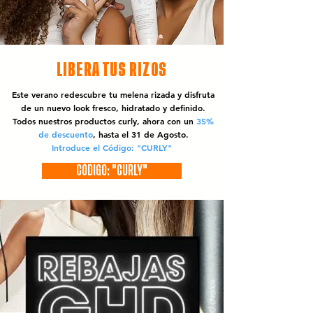
LIBERA TUS RIZOS
Este verano redescubre tu melena rizada y disfruta
de un nuevo look fresco, hidratado y definido.
Todos nuestros productos curly, ahora con un
35%
de descuento
, hasta el 31 de Agosto.
Introduce el Código: "CURLY"
CÓDIGO: "CURLY"